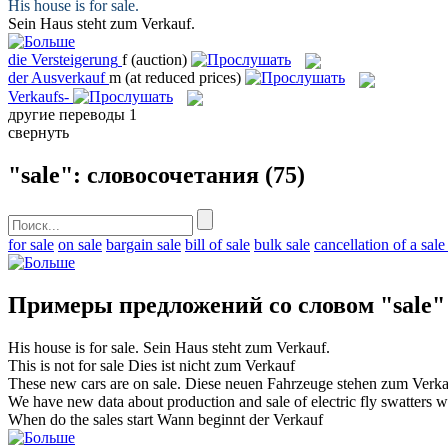
His house is for
sale
.
Sein Haus steht zum
Verkauf
.
die
Versteigerung
f
(auction)
der
Ausverkauf
m
(at reduced prices)
Verkaufs-
другие переводы
1
свернуть
"sale": словосочетания
(75)
for sale
on sale
bargain sale
bill of sale
bulk sale
cancellation of a sale
Примеры предложений со словом "sale"
His house is for
sale
.
Sein Haus steht zum
Verkauf
.
This is not for
sale
Dies ist nicht zum
Verkauf
These new cars are on
sale
.
Diese neuen Fahrzeuge stehen zum
Verka
We have new data about production and
sale
of electric fly swatters 
When do the
sales
start
Wann beginnt der
Verkauf