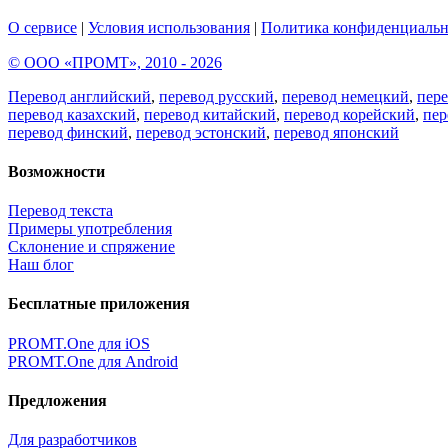
О сервисе
|
Условия использования
|
Политика конфиденциальн
© ООО «ПРОМТ», 2010 - 2026
Перевод английский
,
перевод русский
,
перевод немецкий
,
пер
перевод казахский
,
перевод китайский
,
перевод корейский
,
пер
перевод финский
,
перевод эстонский
,
перевод японский
Возможности
Перевод текста
Примеры употребления
Склонение и спряжение
Наш блог
Бесплатные приложения
PROMT.One для iOS
PROMT.One для Android
Предложения
Для разработчиков