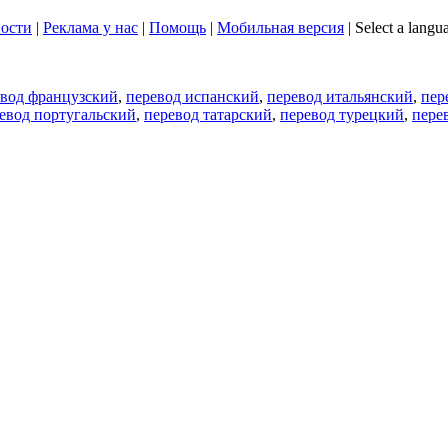
ости
|
Реклама у нас
|
Помощь
|
Мобильная версия
|
Select a langu
евод французский
,
перевод испанский
,
перевод итальянский
,
пер
евод португальский
,
перевод татарский
,
перевод турецкий
,
пере