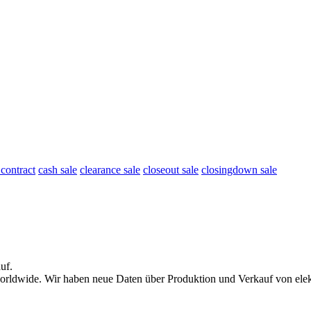
 contract
cash sale
clearance sale
closeout sale
closingdown sale
uf
.
worldwide.
Wir haben neue Daten über Produktion und
Verkauf
von elek