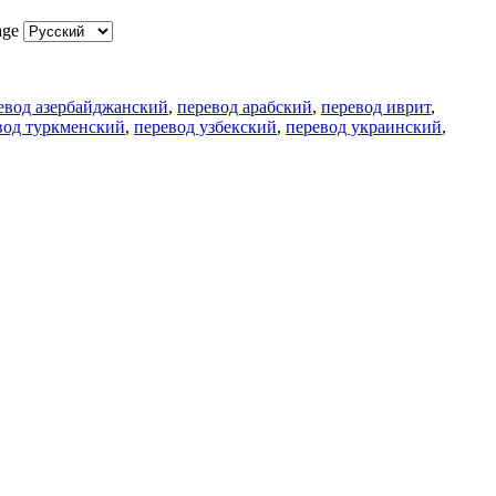
age
евод азербайджанский
,
перевод арабский
,
перевод иврит
,
вод туркменский
,
перевод узбекский
,
перевод украинский
,