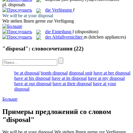
pl.
disposals
die
Verfügung
f
We will be at your
disposal
Wir stehen Ihnen gerne zur
Verfügung
die
Einteilung
f
(disposition)
der
Abfallvernichter
m
(kitchen appliances)
"disposal": словосочетания
(22)
be at disposal
bomb disposal
disposal unit
have at her disposal
have at his disposal
have at its disposal
have at my disposal
have at our disposal
have at their disposal
have at your
disposal
Больше
Примеры предложений со словом
"disposal"
We will be at your
disposal
Wir stehen Ihnen gerne zur
Verfügung