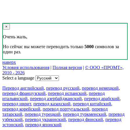
×
Очень жаль,
Но сейчас вы можете переводить только
5000
символов за
один раз.
наверх
Условия использования
|
Полная версия
|
© ООО «ПРОМТ»,
2010 - 2026
Select a language
Перевод английский
,
перевод русский
,
перевод немецкий
,
перевод французский
,
перевод испанский
,
перевод
итальянский
,
перевод азербайджанский
,
перевод арабский
,
перевод иврит
,
перевод казахский
,
перевод китайский
,
перевод корейский
,
перевод португальский
,
перевод
татарский
,
перевод турецкий
,
перевод туркменский
,
перевод
узбекский
,
перевод украинский
,
перевод финский
,
перевод
эстонский
,
перевод японский