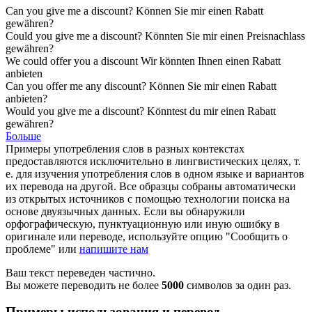
Can you give me a
discount
?
Können Sie mir einen
Rabatt
gewähren?
Could you give me a
discount
?
Könnten Sie mir einen
Preisnachlass
gewähren?
We could offer you a
discount
Wir könnten Ihnen einen
Rabatt
anbieten
Can you offer me any
discount
?
Können Sie mir einen
Rabatt
anbieten?
Would you give me a
discount
?
Könntest du mir einen
Rabatt
gewähren?
Больше
Примеры употребления слов в разных контекстах
предоставляются исключительно в лингвистических целях, т.
е. для изучения употребления слов в одном языке и вариантов
их перевода на другой. Все образцы собраны автоматически
из открытых источников с помощью технологии поиска на
основе двуязычных данных. Если вы обнаружили
орфографическую, пунктуационную или иную ошибку в
оригинале или переводе, используйте опцию "Сообщить о
проблеме" или
напишите нам
Ваш текст переведен частично.
Вы можете переводить не более
5000
символов за один раз.
Примеры использования и перевод