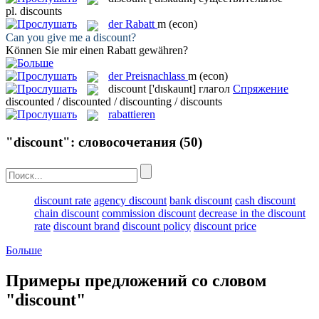
pl.
discounts
der
Rabatt
m
(econ)
Can you give me a
discount
?
Können Sie mir einen
Rabatt
gewähren?
der
Preisnachlass
m
(econ)
discount
['dɪskaunt]
глагол
Спряжение
discounted / discounted / discounting / discounts
rabattieren
"discount": словосочетания
(50)
discount rate
agency discount
bank discount
cash discount
chain discount
commission discount
decrease in the discount
rate
discount brand
discount policy
discount price
Больше
Примеры предложений со словом
"discount"