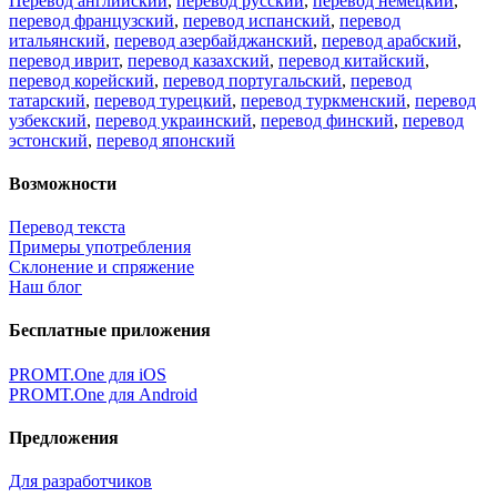
Перевод английский
,
перевод русский
,
перевод немецкий
,
перевод французский
,
перевод испанский
,
перевод
итальянский
,
перевод азербайджанский
,
перевод арабский
,
перевод иврит
,
перевод казахский
,
перевод китайский
,
перевод корейский
,
перевод португальский
,
перевод
татарский
,
перевод турецкий
,
перевод туркменский
,
перевод
узбекский
,
перевод украинский
,
перевод финский
,
перевод
эстонский
,
перевод японский
Возможности
Перевод текста
Примеры употребления
Склонение и спряжение
Наш блог
Бесплатные приложения
PROMT.One для iOS
PROMT.One для Android
Предложения
Для разработчиков