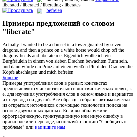
liberated / liberated / liberating / liberates
befreien
Примеры предложений со словом
"liberate"
Actually I wanted to be a damsel in a tower guarded by seven
dragons, and then a prince on a white horse would chop off the
dragons' heads and
liberate
me.
Eigentlich wollte ich ein
Burgfräulein in einem von sieben Drachen bewachten Turm sein,
und dann würde ein Prinz auf einem weißen Pferd den Drachen die
Köpfe abschlagen und mich
befreien
.
Больше
Примеры употребления слов в разных контекстах
предоставляются исключительно в лингвистических целях, т.
е. для изучения употребления слов в одном языке и вариантов
их перевода на другой. Все образцы собраны автоматически
из открытых источников с помощью технологии поиска на
основе двуязычных данных. Если вы обнаружили
орфографическую, пунктуационную или иную ошибку в
оригинале или переводе, используйте опцию "Сообщить о
проблеме" или
напишите нам