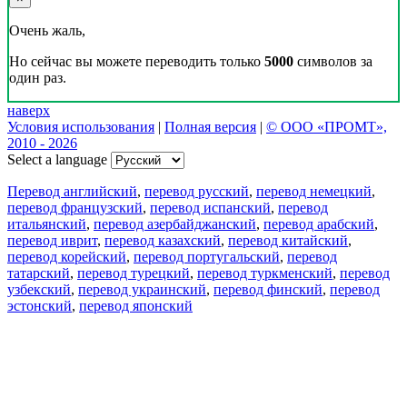
Очень жаль,
Но сейчас вы можете переводить только
5000
символов за
один раз.
наверх
Условия использования
|
Полная версия
|
© ООО «ПРОМТ»,
2010 - 2026
Select a language
Перевод английский
,
перевод русский
,
перевод немецкий
,
перевод французский
,
перевод испанский
,
перевод
итальянский
,
перевод азербайджанский
,
перевод арабский
,
перевод иврит
,
перевод казахский
,
перевод китайский
,
перевод корейский
,
перевод португальский
,
перевод
татарский
,
перевод турецкий
,
перевод туркменский
,
перевод
узбекский
,
перевод украинский
,
перевод финский
,
перевод
эстонский
,
перевод японский
Возможности
Перевод текста
Примеры употребления