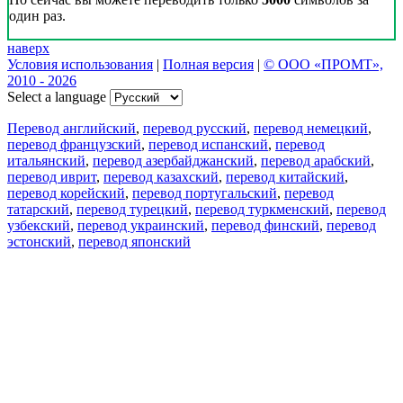
один раз.
наверх
Условия использования
|
Полная версия
|
© ООО «ПРОМТ»,
2010 - 2026
Select a language
Перевод английский
,
перевод русский
,
перевод немецкий
,
перевод французский
,
перевод испанский
,
перевод
итальянский
,
перевод азербайджанский
,
перевод арабский
,
перевод иврит
,
перевод казахский
,
перевод китайский
,
перевод корейский
,
перевод португальский
,
перевод
татарский
,
перевод турецкий
,
перевод туркменский
,
перевод
узбекский
,
перевод украинский
,
перевод финский
,
перевод
эстонский
,
перевод японский
Возможности
Перевод текста
Примеры употребления
Склонение и спряжение
Наш блог
Бесплатные приложения