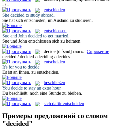
- / -
entschieden
She
decided
to study abroad.
Sie hat sich
entschieden
, im Ausland zu studieren.
entschlossen
Sue and John
decided
to get married.
Sue und John
entschlossen
sich zu heiraten.
decide
[dɪˈsaɪd]
глагол
Спряжение
decided / decided / deciding / decides
entscheiden
It's for you to
decide
.
Es ist an Ihnen, zu
entscheiden
.
beschließen
You
decide
to stay an extra hour.
Du
beschließt
, noch eine Stunde zu bleiben.
sich dafür entscheiden
Примеры предложений со словом
"decided"