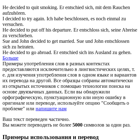
He
decided
to quit smoking.
Er
entschied
sich, mit dem Rauchen
aufzuhören.
I
decided
to try again.
Ich habe
beschlossen
, es noch einmal zu
versuchen.
He
decided
to put off his departure.
Er
entschloss
sich, seine Abreise
zu verschieben.
Sue and John
decided
to get married.
Sue und John
entschlossen
sich zu heiraten.
He
decided
to go abroad.
Er
entschied
sich ins Ausland zu gehen.
Больше
Примеры употребления слов в разных контекстах
предоставляются исключительно в лингвистических целях, т.
е. для изучения употребления слов в одном языке и вариантов
их перевода на другой. Все образцы собраны автоматически
из открытых источников с помощью технологии поиска на
основе двуязычных данных. Если вы обнаружили
орфографическую, пунктуационную или иную ошибку в
оригинале или переводе, используйте опцию "Сообщить о
проблеме" или
напишите нам
Ваш текст переведен частично.
Вы можете переводить не более
5000
символов за один раз.
Примеры использования и перевод