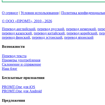
О сервисе
|
Условия использования
|
Политика конфиденциальн
© ООО «ПРОМТ», 2010 - 2026
Перевод английский
,
перевод русский
,
перевод немецкий
,
пер
перевод казахский
,
перевод китайский
,
перевод корейский
,
пер
перевод финский
,
перевод эстонский
,
перевод японский
Возможности
Перевод текста
Примеры употребления
Склонение и спряжение
Наш блог
Бесплатные приложения
PROMT.One для iOS
PROMT.One для Android
Предложения