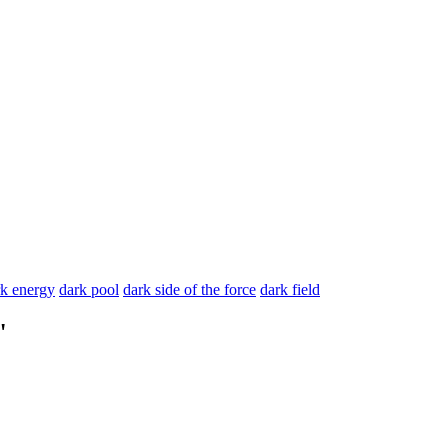
rk energy
dark pool
dark side of the force
dark field
"