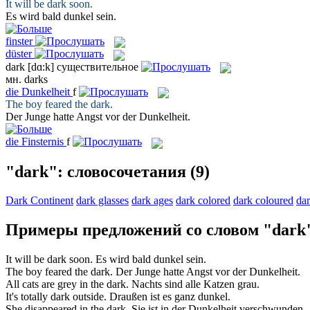
It will be
dark
soon.
Es wird bald
dunkel
sein.
finster
düster
dark
[dɑ:k]
существительное
мн.
darks
die
Dunkelheit
f
The boy feared the
dark
.
Der Junge hatte Angst vor der
Dunkelheit
.
die
Finsternis
f
"dark": словосочетания
(9)
Dark Continent
dark glasses
dark ages
dark colored
dark coloured
da
Примеры предложений со словом "dark
It will be
dark
soon.
Es wird bald
dunkel
sein.
The boy feared the
dark
.
Der Junge hatte Angst vor der
Dunkelheit
.
All cats are grey in the
dark
.
Nachts sind alle Katzen
grau
.
It's totally
dark
outside.
Draußen ist es ganz
dunkel
.
She disappeared in the
dark
.
Sie ist in der
Dunkelheit
verschwunden.