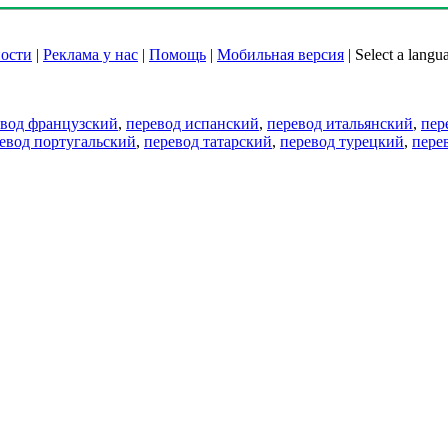
ости
|
Реклама у нас
|
Помощь
|
Мобильная версия
|
Select a langu
евод французский
,
перевод испанский
,
перевод итальянский
,
пер
евод португальский
,
перевод татарский
,
перевод турецкий
,
пере