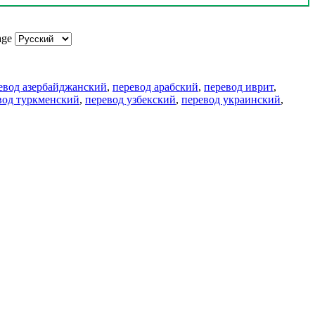
age
евод азербайджанский
,
перевод арабский
,
перевод иврит
,
вод туркменский
,
перевод узбекский
,
перевод украинский
,