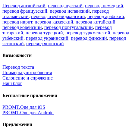
Перевод английский
,
перевод русский
,
перевод немецкий
,
перевод французский
,
перевод испанский
,
перевод
итальянский
,
перевод азербайджанский
,
перевод арабский
,
перевод иврит
,
перевод казахский
,
перевод китайский
,
перевод корейский
,
перевод португальский
,
перевод
татарский
,
перевод турецкий
,
перевод туркменский
,
перевод
узбекский
,
перевод украинский
,
перевод финский
,
перевод
эстонский
,
перевод японский
Возможности
Перевод текста
Примеры употребления
Склонение и спряжение
Наш блог
Бесплатные приложения
PROMT.One для iOS
PROMT.One для Android
Предложения