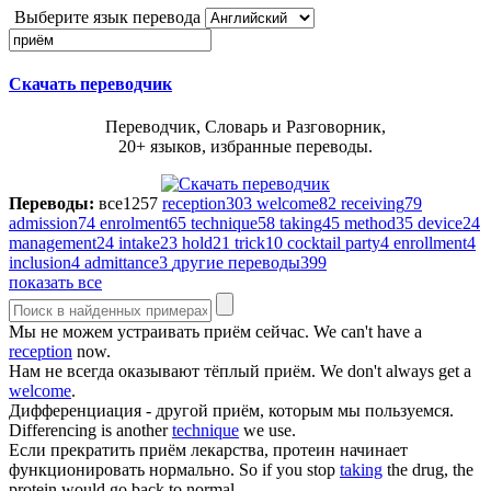
Выберите язык перевода
Скачать переводчик
Переводчик, Словарь и Разговорник,
20+ языков, избранные переводы.
Переводы:
все
1257
reception
303
welcome
82
receiving
79
admission
74
enrolment
65
technique
58
taking
45
method
35
device
24
management
24
intake
23
hold
21
trick
10
cocktail party
4
enrollment
4
inclusion
4
admittance
3
другие переводы
399
показать все
Мы не можем устраивать
приём
сейчас.
We can't have a
reception
now.
Нам не всегда оказывают тёплый
приём
.
We don't always get a
welcome
.
Дифференциация - другой
приём
, которым мы пользуемся.
Differencing is another
technique
we use.
Если прекратить
приём
лекарства, протеин начинает
функционировать нормально.
So if you stop
taking
the drug, the
protein would go back to normal.