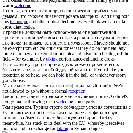
Эта семья оказала мне радушный
приём
.
This family gave me a
warm
welcome
.
Используя этот
приём
и другие оптические приёмы, мы
думаем, что сможем диагностировать малярию.
And using both
this
technique
and other optical techniques, we think we can make
those diagnostics.
Игроки не должны быть освобождены от нравственной
критики за свои действия на поле, а равно и за жульничество
вне поля: например, за
приём
стимуляторов.
Players should not
be exempt from ethical criticism for what they do on the field, any
more than they are exempt from ethical criticism for cheating off the
field – for example, by
taking
performance-enhancing drugs.
Если хотите устроить
приём
здесь, можно провести его в
большом зале, или в любой другой комнате.
If you'd like your
reception to be here, we can
hold
it in the hall, or whichever room
you choose.
Мы не можем ехать, если это не официальный
приём
.
We're
not allowed to go without a formal
reception
.
Гавриил не станет устраивать мне радушный
приём
.
Gabriel's
not gonna be throwing me a
welcome
home party.
Тем временем, Турция строго соблюдает условия соглашения с
ЕС, в соответствии с которым она получает финансовую
помощь в обмен на
приём
беженцев из Сирии.
Turkey,
meanwhile, has stuck to its deal with the EU, whereby it receives
financial aid in exchange for
taking
in Syrian refugees.