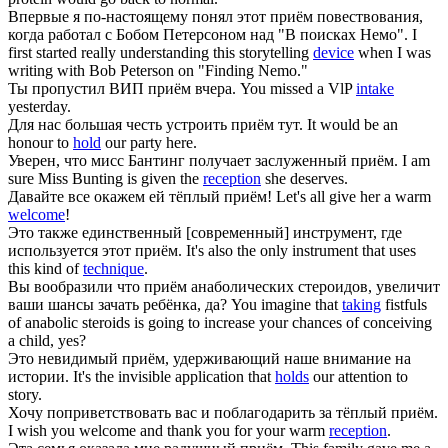
Впервые я по-настоящему понял этот
приём
повествования,
когда работал с Бобом Петерсоном над "В поисках Немо".
I
first started really understanding this storytelling
device
when I was
writing with Bob Peterson on "Finding Nemo."
Ты пропустил ВИП
приём
вчера.
You missed a VlP
intake
yesterday.
Для нас большая честь устроить
приём
тут.
It would be an
honour to
hold
our party here.
Уверен, что мисс Бантинг получает заслуженный
приём
.
I am
sure Miss Bunting is given the
reception
she deserves.
Давайте все окажем ей тёплый
приём
!
Let's all give her a warm
welcome
!
Это также единственный [современный] инструмент, где
используется этот
приём
.
It's also the only instrument that uses
this kind of
technique
.
Вы вообразили что
приём
анаболических стероидов, увеличит
ваши шансы зачать ребёнка, да?
You imagine that
taking
fistfuls
of anabolic steroids is going to increase your chances of conceiving
a child, yes?
Это невидимый
приём
, удерживающий наше внимание на
истории.
It's the invisible application that
holds
our attention to
story.
Хочу поприветствовать вас и поблагодарить за тёплый
приём
.
I wish you welcome and thank you for your warm
reception
.