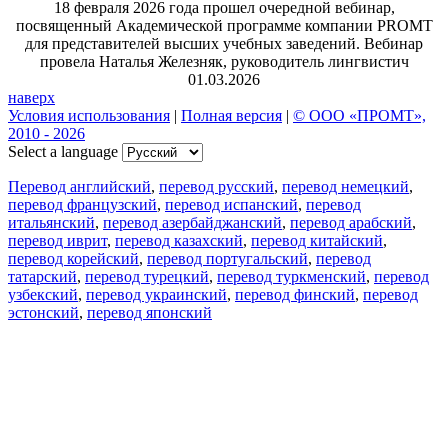
18 февраля 2026 года прошел очередной вебинар,
посвященный Академической программе компании PROMT
для представителей высших учебных заведений. Вебинар
провела Наталья Железняк, руководитель лингвистич
01.03.2026
наверх
Условия использования
|
Полная версия
|
© ООО «ПРОМТ»,
2010 - 2026
Select a language
Перевод английский
,
перевод русский
,
перевод немецкий
,
перевод французский
,
перевод испанский
,
перевод
итальянский
,
перевод азербайджанский
,
перевод арабский
,
перевод иврит
,
перевод казахский
,
перевод китайский
,
перевод корейский
,
перевод португальский
,
перевод
татарский
,
перевод турецкий
,
перевод туркменский
,
перевод
узбекский
,
перевод украинский
,
перевод финский
,
перевод
эстонский
,
перевод японский
Возможности
Перевод текста
Примеры употребления
Склонение и спряжение
Наш блог