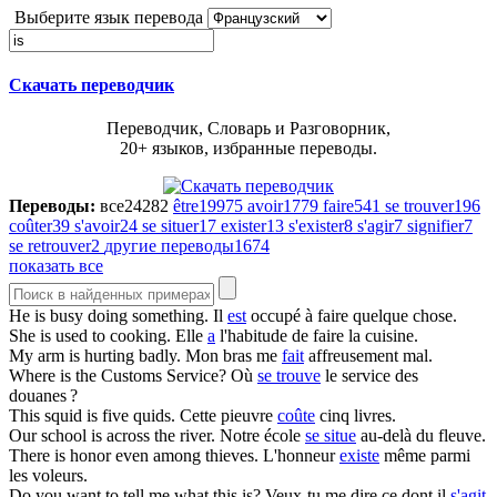
Выберите язык перевода
Скачать переводчик
Переводчик, Словарь и Разговорник,
20+ языков, избранные переводы.
Переводы:
все
24282
être
19975
avoir
1779
faire
541
se trouver
196
coûter
39
s'avoir
24
se situer
17
exister
13
s'exister
8
s'agir
7
signifier
7
se retrouver
2
другие переводы
1674
показать все
He
is
busy doing something.
Il
est
occupé à faire quelque chose.
She
is
used to cooking.
Elle
a
l'habitude de faire la cuisine.
My arm
is
hurting badly.
Mon bras me
fait
affreusement mal.
Where
is
the Customs Service?
Où
se trouve
le service des
douanes ?
This squid
is
five quids.
Cette pieuvre
coûte
cinq livres.
Our school
is
across the river.
Notre école
se situe
au-delà du fleuve.
There
is
honor even among thieves.
L'honneur
existe
même parmi
les voleurs.
Do you want to tell me what this
is
?
Veux-tu me dire ce dont il
s'agit