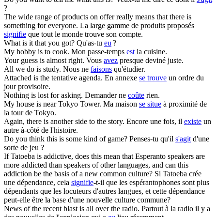
?
The wide range of products on offer really means that there
is
something for everyone.
La large gamme de produits proposés
signifie
que tout le monde trouve son compte.
What
is
it that you got?
Qu'as-tu
eu
?
My hobby
is
to cook.
Mon passe-temps
est
la cuisine.
Your guess
is
almost right.
Vous
avez
presque deviné juste.
All we do
is
study.
Nous ne
faisons
qu'étudier.
Attached
is
the tentative agenda.
En annexe
se trouve
un ordre du
jour provisoire.
Nothing
is
lost for asking.
Demander ne
coûte
rien.
My house
is
near Tokyo Tower.
Ma maison
se situe
à proximité de
la tour de Tokyo.
Again, there
is
another side to the story.
Encore une fois, il
existe
un
autre à-côté de l'histoire.
Do you think this
is
some kind of game?
Penses-tu qu'il
s'agit
d'une
sorte de jeu ?
If Tatoeba
is
addictive, does this mean that Esperanto speakers are
more addicted than speakers of other languages, and can this
addiction be the basis of a new common culture?
Si Tatoeba crée
une dépendance, cela
signifie
-t-il que les espérantophones sont plus
dépendants que les locuteurs d'autres langues, et cette dépendance
peut-elle être la base d'une nouvelle culture commune?
News of the recent blast
is
all over the radio.
Partout à la radio il y a