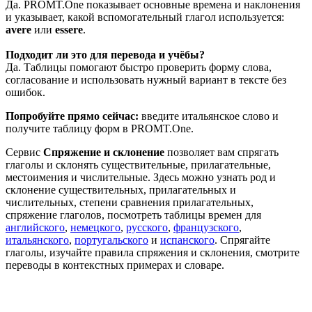
Да. PROMT.One показывает основные времена и наклонения
и указывает, какой вспомогательный глагол используется:
avere
или
essere
.
Подходит ли это для перевода и учёбы?
Да. Таблицы помогают быстро проверить форму слова,
согласование и использовать нужный вариант в тексте без
ошибок.
Попробуйте прямо сейчас:
введите итальянское слово и
получите таблицу форм в PROMT.One.
Сервис
Спряжение и склонение
позволяет вам спрягать
глаголы и склонять существительные, прилагательные,
местоимения и числительные. Здесь можно узнать род и
склонение существительных, прилагательных и
числительных, степени сравнения прилагательных,
спряжение глаголов, посмотреть таблицы времен для
английского
,
немецкого
,
русского
,
французского
,
итальянского
,
португальского
и
испанского
. Спрягайте
глаголы, изучайте правила спряжения и склонения, смотрите
переводы в контекстных примерах и словаре.