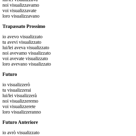
noi
visualizzavamo
voi
visualizzavate
loro
visualizzavano
Trapassato Prossimo
io
avevo visualizzato
tu
avevi visualizzato
lui/lei
aveva visualizzato
noi
avevamo visualizzato
voi
avevate visualizzato
loro
avevano visualizzato
Futuro
io
visualizzerò
tu
visualizzerai
lui/lei
visualizzerà
noi
visualizzeremo
voi
visualizzerete
loro
visualizzeranno
Futuro Anteriore
io
avrò visualizzato