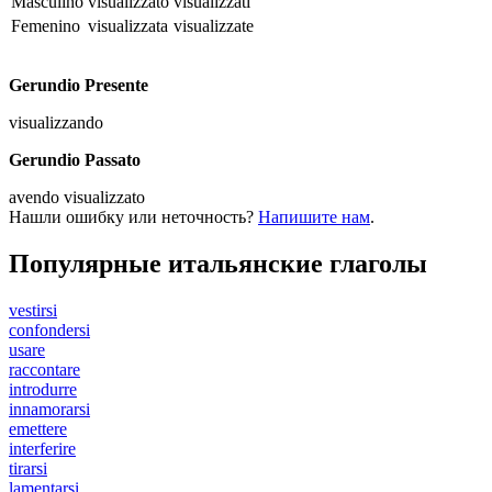
Masculino
visualizzato
visualizzati
Femenino
visualizzata
visualizzate
Gerundio Presente
visualizzando
Gerundio Passato
avendo visualizzato
Нашли ошибку или неточность?
Напишите нам
.
Популярные итальянские глаголы
vestirsi
confondersi
usare
raccontare
introdurre
innamorarsi
emettere
interferire
tirarsi
lamentarsi