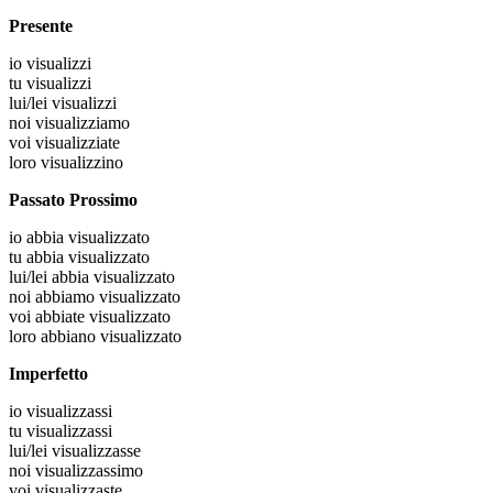
Presente
io
visualizzi
tu
visualizzi
lui/lei
visualizzi
noi
visualizziamo
voi
visualizziate
loro
visualizzino
Passato Prossimo
io
abbia visualizzato
tu
abbia visualizzato
lui/lei
abbia visualizzato
noi
abbiamo visualizzato
voi
abbiate visualizzato
loro
abbiano visualizzato
Imperfetto
io
visualizzassi
tu
visualizzassi
lui/lei
visualizzasse
noi
visualizzassimo
voi
visualizzaste