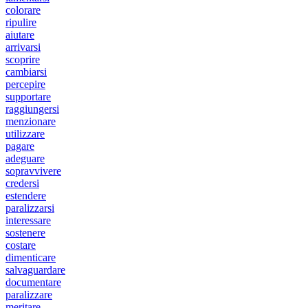
colorare
ripulire
aiutare
arrivarsi
scoprire
cambiarsi
percepire
supportare
raggiungersi
menzionare
utilizzare
pagare
adeguare
sopravvivere
credersi
estendere
paralizzarsi
interessare
sostenere
costare
dimenticare
salvaguardare
documentare
paralizzare
meritare