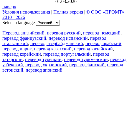
01.03.2026
наверх
Условия использования
|
Полная версия
|
© ООО «ПРОМТ»,
2010 - 2026
Select a language
Перевод английский
,
перевод русский
,
перевод немецкий
,
перевод французский
,
перевод испанский
,
перевод
итальянский
,
перевод азербайджанский
,
перевод арабский
,
перевод иврит
,
перевод казахский
,
перевод китайский
,
перевод корейский
,
перевод португальский
,
перевод
татарский
,
перевод турецкий
,
перевод туркменский
,
перевод
узбекский
,
перевод украинский
,
перевод финский
,
перевод
эстонский
,
перевод японский
Возможности
Перевод текста
Примеры употребления
Склонение и спряжение
Наш блог
Бесплатные приложения