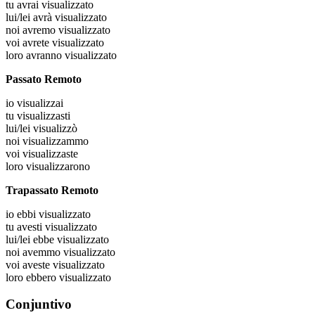
tu
avrai visualizzato
lui/lei
avrà visualizzato
noi
avremo visualizzato
voi
avrete visualizzato
loro
avranno visualizzato
Passato Remoto
io
visualizzai
tu
visualizzasti
lui/lei
visualizzò
noi
visualizzammo
voi
visualizzaste
loro
visualizzarono
Trapassato Remoto
io
ebbi visualizzato
tu
avesti visualizzato
lui/lei
ebbe visualizzato
noi
avemmo visualizzato
voi
aveste visualizzato
loro
ebbero visualizzato
Conjuntivo