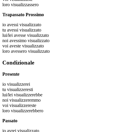
loro
visualizzassero
Trapassato Prossimo
io
avessi visualizzato
tu
avessi visualizzato
lui/lei
avesse visualizzato
noi
avessimo visualizzato
voi
aveste visualizzato
loro
avessero visualizzato
Condizionale
Presente
io
visualizzerei
tu
visualizzeresti
lui/lei
visualizzerebbe
noi
visualizzeremmo
voi
visualizzereste
loro
visualizzerebbero
Passato
io
avrei visualizzato