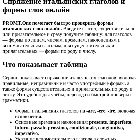
Спряжение итальянских глаголов и
формы слов онлайн
PROMT.One помогает быстро проверить формы
итальянских слов онлайн.
Введите глагол, существительное
или прилагательное и сразу получите таблицу: для глаголов
— формы по лицам, числам, временам, наклонениям и
вспомогательным глаголам; для существительных и
прилагательных — формы по роду и числу.
Что показывает таблица
Сервис показывает спряжение итальянских глаголов, включая
правильные, неправильные и часто употребимые формы, а
также формы существительных и прилагательных по роду и
числу. Это удобно для учёбы, перевода и быстрой проверки
грамматики.
Формы итальянских глаголов на
-are, -ere, -ire
, включая
исключения.
Основные времена и наклонения:
presente, imperfetto,
futuro, passato prossimo, condizionale, congiuntivo,
imperativo
.
Указание вспомогательного глагола в сложных