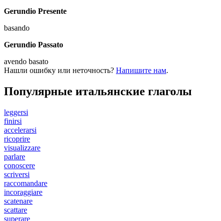
Gerundio Presente
basando
Gerundio Passato
avendo basato
Нашли ошибку или неточность?
Напишите нам
.
Популярные итальянские глаголы
leggersi
finirsi
accelerarsi
ricoprire
visualizzare
parlare
conoscere
scriversi
raccomandare
incoraggiare
scatenare
scattare
superare