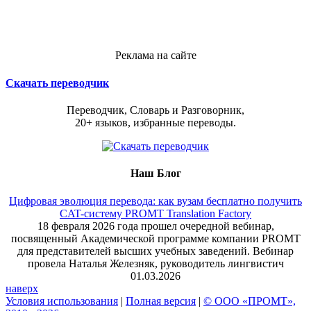
Реклама на сайте
Скачать переводчик
Переводчик, Словарь и Разговорник,
20+ языков, избранные переводы.
Наш Блог
Цифровая эволюция перевода: как вузам бесплатно получить
CAT-систему PROMT Translation Factory
18 февраля 2026 года прошел очередной вебинар,
посвященный Академической программе компании PROMT
для представителей высших учебных заведений. Вебинар
провела Наталья Железняк, руководитель лингвистич
01.03.2026
наверх
Условия использования
|
Полная версия
|
© ООО «ПРОМТ»,