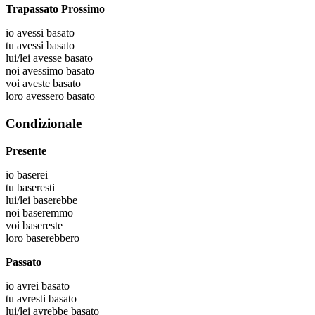
Trapassato Prossimo
io
avessi basato
tu
avessi basato
lui/lei
avesse basato
noi
avessimo basato
voi
aveste basato
loro
avessero basato
Condizionale
Presente
io
baserei
tu
baseresti
lui/lei
baserebbe
noi
baseremmo
voi
basereste
loro
baserebbero
Passato
io
avrei basato
tu
avresti basato
lui/lei
avrebbe basato