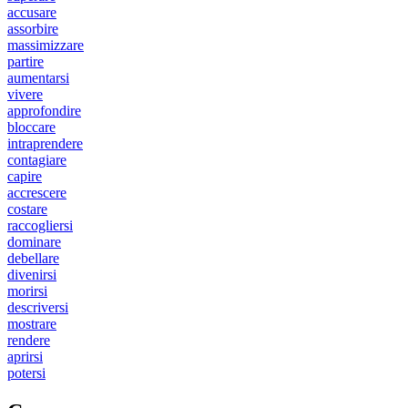
accusare
assorbire
massimizzare
partire
aumentarsi
vivere
approfondire
bloccare
intraprendere
contagiare
capire
accrescere
costare
raccogliersi
dominare
debellare
divenirsi
morirsi
descriversi
mostrare
rendere
aprirsi
potersi