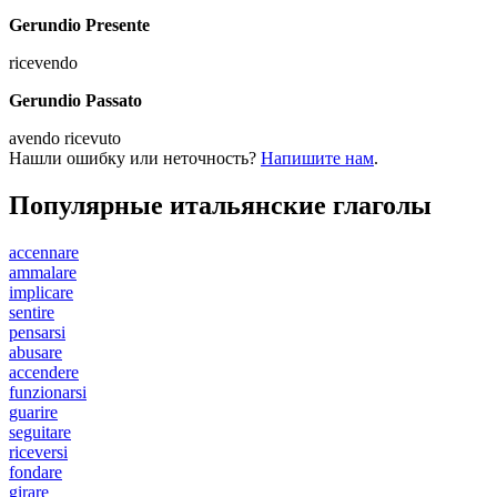
Gerundio Presente
ricevendo
Gerundio Passato
avendo ricevuto
Нашли ошибку или неточность?
Напишите нам
.
Популярные итальянские глаголы
accennare
ammalare
implicare
sentire
pensarsi
abusare
accendere
funzionarsi
guarire
seguitare
riceversi
fondare
girare