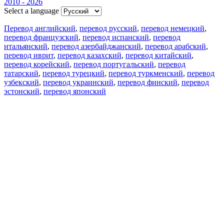
2010 - 2026
Select a language
Перевод английский
,
перевод русский
,
перевод немецкий
,
перевод французский
,
перевод испанский
,
перевод
итальянский
,
перевод азербайджанский
,
перевод арабский
,
перевод иврит
,
перевод казахский
,
перевод китайский
,
перевод корейский
,
перевод португальский
,
перевод
татарский
,
перевод турецкий
,
перевод туркменский
,
перевод
узбекский
,
перевод украинский
,
перевод финский
,
перевод
эстонский
,
перевод японский
Возможности
Перевод текста
Примеры употребления
Склонение и спряжение
Наш блог
Бесплатные приложения
PROMT.One для iOS
PROMT.One для Android