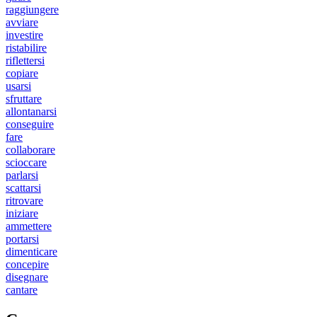
raggiungere
avviare
investire
ristabilire
riflettersi
copiare
usarsi
sfruttare
allontanarsi
conseguire
fare
collaborare
scioccare
parlarsi
scattarsi
ritrovare
iniziare
ammettere
portarsi
dimenticare
concepire
disegnare
cantare