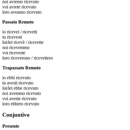
noi
avremo ricevuto
voi
avrete ricevuto
loro
avranno ricevuto
Passato Remoto
io
ricevei / ricevetti
tu
ricevesti
lui/lei
ricevè / ricevette
noi
ricevemmo
voi
riceveste
loro
riceverono / ricevettero
Trapassato Remoto
io
ebbi ricevuto
tu
avesti ricevuto
lui/lei
ebbe ricevuto
noi
avemmo ricevuto
voi
aveste ricevuto
loro
ebbero ricevuto
Conjuntivo
Presente