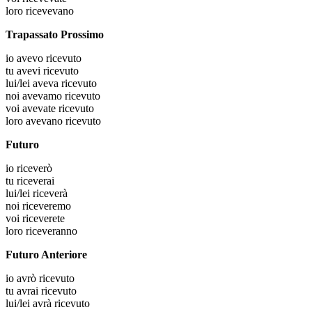
loro
ricevevano
Trapassato Prossimo
io
avevo ricevuto
tu
avevi ricevuto
lui/lei
aveva ricevuto
noi
avevamo ricevuto
voi
avevate ricevuto
loro
avevano ricevuto
Futuro
io
riceverò
tu
riceverai
lui/lei
riceverà
noi
riceveremo
voi
riceverete
loro
riceveranno
Futuro Anteriore
io
avrò ricevuto
tu
avrai ricevuto
lui/lei
avrà ricevuto