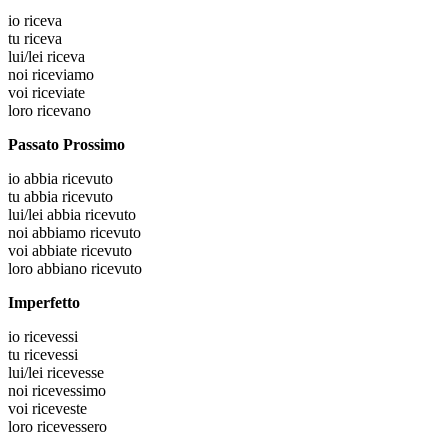
io
riceva
tu
riceva
lui/lei
riceva
noi
riceviamo
voi
riceviate
loro
ricevano
Passato Prossimo
io
abbia ricevuto
tu
abbia ricevuto
lui/lei
abbia ricevuto
noi
abbiamo ricevuto
voi
abbiate ricevuto
loro
abbiano ricevuto
Imperfetto
io
ricevessi
tu
ricevessi
lui/lei
ricevesse
noi
ricevessimo
voi
riceveste
loro
ricevessero