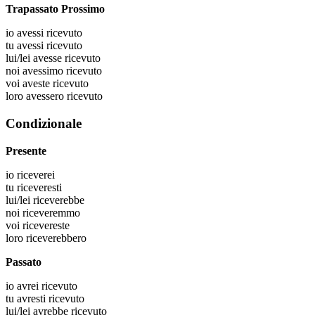
Trapassato Prossimo
io
avessi ricevuto
tu
avessi ricevuto
lui/lei
avesse ricevuto
noi
avessimo ricevuto
voi
aveste ricevuto
loro
avessero ricevuto
Condizionale
Presente
io
riceverei
tu
riceveresti
lui/lei
riceverebbe
noi
riceveremmo
voi
ricevereste
loro
riceverebbero
Passato
io
avrei ricevuto
tu
avresti ricevuto
lui/lei
avrebbe ricevuto