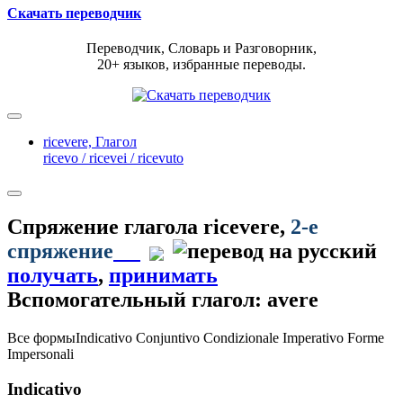
Скачать переводчик
Переводчик, Словарь и Разговорник,
20+ языков, избранные переводы.
ricevere,
Глагол
ricevo / ricevei / ricevuto
Спряжение глагола
ricevere
,
2-е
спряжение
получать
,
принимать
Вспомогательный глагол: avere
Все формы
Indicativo
Conjuntivo
Condizionale
Imperativo
Forme
Impersonali
Indicativo