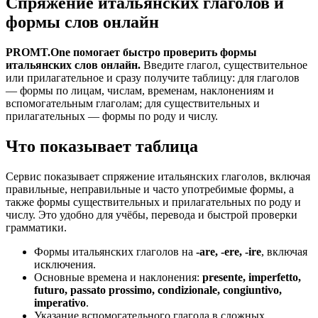
Спряжение итальянских глаголов и
формы слов онлайн
PROMT.One помогает быстро проверить формы
итальянских слов онлайн.
Введите глагол, существительное
или прилагательное и сразу получите таблицу: для глаголов
— формы по лицам, числам, временам, наклонениям и
вспомогательным глаголам; для существительных и
прилагательных — формы по роду и числу.
Что показывает таблица
Сервис показывает спряжение итальянских глаголов, включая
правильные, неправильные и часто употребимые формы, а
также формы существительных и прилагательных по роду и
числу. Это удобно для учёбы, перевода и быстрой проверки
грамматики.
Формы итальянских глаголов на
-are, -ere, -ire
, включая
исключения.
Основные времена и наклонения:
presente, imperfetto,
futuro, passato prossimo, condizionale, congiuntivo,
imperativo
.
Указание вспомогательного глагола в сложных