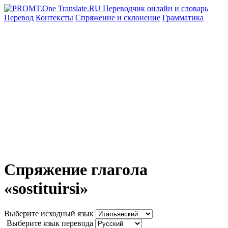
Перевод
Контексты
Спряжение
и склонение
Грамматика
Спряжение глагола
«sostituirsi»
Выберите исходный язык
Выберите язык перевода