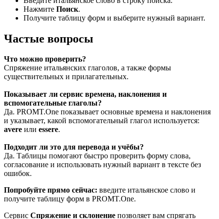
Введите итальянское слово в строку поиска.
Нажмите
Поиск
.
Получите таблицу форм и выберите нужный вариант.
Частые вопросы
Что можно проверить?
Спряжение итальянских глаголов, а также формы
существительных и прилагательных.
Показывает ли сервис времена, наклонения и
вспомогательные глаголы?
Да. PROMT.One показывает основные времена и наклонения
и указывает, какой вспомогательный глагол используется:
avere
или
essere
.
Подходит ли это для перевода и учёбы?
Да. Таблицы помогают быстро проверить форму слова,
согласование и использовать нужный вариант в тексте без
ошибок.
Попробуйте прямо сейчас:
введите итальянское слово и
получите таблицу форм в PROMT.One.
Сервис
Спряжение и склонение
позволяет вам спрягать