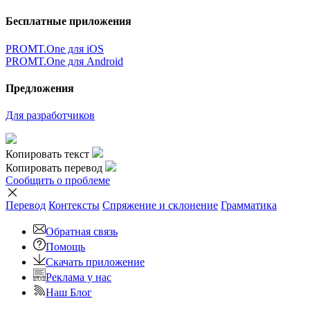
Бесплатные приложения
PROMT.One для iOS
PROMT.One для Android
Предложения
Для разработчиков
Копировать текст
Копировать перевод
Сообщить о проблеме
Перевод
Контексты
Спряжение
и склонение
Грамматика
Обратная связь
Помощь
Скачать приложение
Реклама у нас
Наш Блог