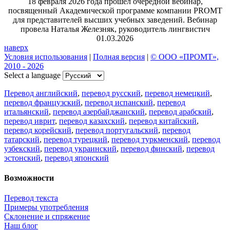
18 февраля 2026 года прошел очередной вебинар,
посвященный Академической программе компании PROMT
для представителей высших учебных заведений. Вебинар
провела Наталья Железняк, руководитель лингвистич
01.03.2026
наверх
Условия использования
|
Полная версия
|
© ООО «ПРОМТ»,
2010 - 2026
Select a language
Перевод английский
,
перевод русский
,
перевод немецкий
,
перевод французский
,
перевод испанский
,
перевод
итальянский
,
перевод азербайджанский
,
перевод арабский
,
перевод иврит
,
перевод казахский
,
перевод китайский
,
перевод корейский
,
перевод португальский
,
перевод
татарский
,
перевод турецкий
,
перевод туркменский
,
перевод
узбекский
,
перевод украинский
,
перевод финский
,
перевод
эстонский
,
перевод японский
Возможности
Перевод текста
Примеры употребления
Склонение и спряжение
Наш блог