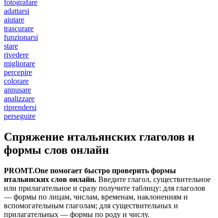
fotografare
adattarsi
aiutare
trascurare
funzionarsi
stare
rivedere
migliorare
percepire
colorare
annusare
analizzare
riprendersi
perseguire
Спряжение итальянских глаголов и
формы слов онлайн
PROMT.One помогает быстро проверить формы
итальянских слов онлайн.
Введите глагол, существительное
или прилагательное и сразу получите таблицу: для глаголов
— формы по лицам, числам, временам, наклонениям и
вспомогательным глаголам; для существительных и
прилагательных — формы по роду и числу.