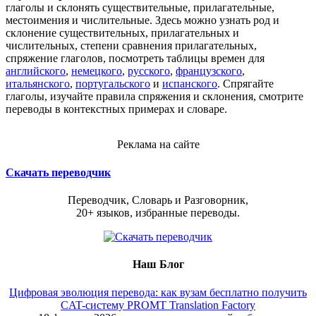
глаголы и склонять существительные, прилагательные,
местоимения и числительные. Здесь можно узнать род и
склонение существительных, прилагательных и
числительных, степени сравнения прилагательных,
спряжение глаголов, посмотреть таблицы времен для
английского
,
немецкого
,
русского
,
французского
,
итальянского
,
португальского
и
испанского
. Спрягайте
глаголы, изучайте правила спряжения и склонения, смотрите
переводы в контекстных примерах и словаре.
Реклама на сайте
Скачать переводчик
Переводчик, Словарь и Разговорник,
20+ языков, избранные переводы.
Наш Блог
Цифровая эволюция перевода: как вузам бесплатно получить
CAT-систему PROMT Translation Factory