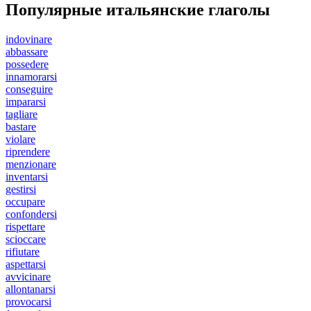
Популярные итальянские глаголы
indovinare
abbassare
possedere
innamorarsi
conseguire
impararsi
tagliare
bastare
violare
riprendere
menzionare
inventarsi
gestirsi
occupare
confondersi
rispettare
scioccare
rifiutare
aspettarsi
avvicinare
allontanarsi
provocarsi