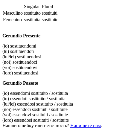
Singular
Plural
Masculino
sostituito
sostituiti
Femenino
sostituita
sostituite
Gerundio Presente
(io)
sostituendomi
(tu)
sostituendoti
(lui/lei)
sostituendosi
(noi)
sostituendoci
(voi)
sostituendovi
(loro)
sostituendosi
Gerundio Passato
(io)
essendomi sostituito / sostituita
(tu)
essendoti sostituito / sostituita
(lui/lei)
essendosi sostituito / sostituita
(noi)
essendoci sostituiti / sostituite
(voi)
essendovi sostituiti / sostituite
(loro)
essendosi sostituiti / sostituite
Нашли ошибку или неточность?
Напишите нам
.