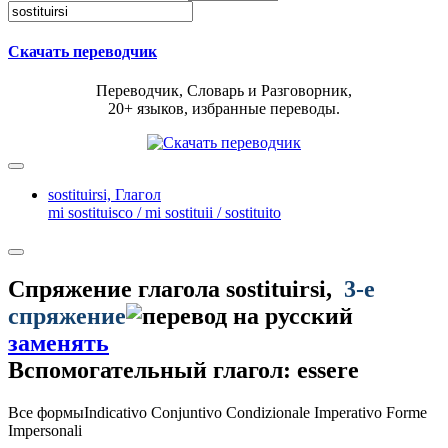
Скачать переводчик
Переводчик, Словарь и Разговорник,
20+ языков, избранные переводы.
sostituirsi,
Глагол
mi sostituisco / mi sostituii / sostituito
Спряжение глагола
sostituirsi
,
3-е
спряжение
заменять
Вспомогательный глагол: essere
Все формы
Indicativo
Conjuntivo
Condizionale
Imperativo
Forme
Impersonali