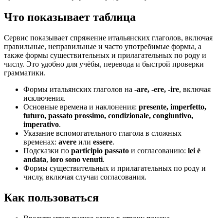
Что показывает таблица
Сервис показывает спряжение итальянских глаголов, включая
правильные, неправильные и часто употребимые формы, а
также формы существительных и прилагательных по роду и
числу. Это удобно для учёбы, перевода и быстрой проверки
грамматики.
Формы итальянских глаголов на
-are, -ere, -ire
, включая
исключения.
Основные времена и наклонения:
presente, imperfetto,
futuro, passato prossimo, condizionale, congiuntivo,
imperativo
.
Указание вспомогательного глагола в сложных
временах:
avere
или
essere
.
Подсказки по
participio passato
и согласованию:
lei è
andata
,
loro sono venuti
.
Формы существительных и прилагательных по роду и
числу, включая случаи согласования.
Как пользоваться