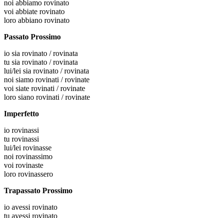
noi
abbiamo rovinato
voi
abbiate rovinato
loro
abbiano rovinato
Passato Prossimo
io
sia rovinato / rovinata
tu
sia rovinato / rovinata
lui/lei
sia rovinato / rovinata
noi
siamo rovinati / rovinate
voi
siate rovinati / rovinate
loro
siano rovinati / rovinate
Imperfetto
io
rovinassi
tu
rovinassi
lui/lei
rovinasse
noi
rovinassimo
voi
rovinaste
loro
rovinassero
Trapassato Prossimo
io
avessi rovinato
tu
avessi rovinato