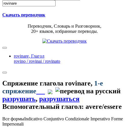
Скачать переводчик
Переводчик, Словарь и Разговорник,
20+ языков, избранные переводы.
rovinare,
Глагол
rovino / rovinai / rovinato
Спряжение глагола
rovinare
,
1-е
спряжение
разрушать
,
разрушаться
Вспомогательный глагол: avere/essere
Все формы
Indicativo
Conjuntivo
Condizionale
Imperativo
Forme
Impersonali