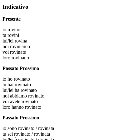
Indicativo
Presente
io
rovino
tu
rovini
lui/lei
rovina
noi
roviniamo
voi
rovinate
loro
rovinano
Passato Prossimo
io
ho rovinato
tu
hai rovinato
lui/lei
ha rovinato
noi
abbiamo rovinato
voi
avete rovinato
loro
hanno rovinato
Passato Prossimo
io
sono rovinato / rovinata
tu
sei rovinato / rovinata
lui/lei
è rovinato / rovinata