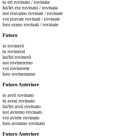
tu
eri rovinato / rovinata
lui/lei
era rovinato / rovinata
noi
eravamo rovinati / rovinate
voi
eravate rovinati / rovinate
loro
erano rovinati / rovinate
Futuro
io
rovinerò
tu
rovinerai
lui/lei
rovinerà
noi
rovineremo
voi
rovinerete
loro
rovineranno
Futuro Anteriore
io
avrò rovinato
tu
avrai rovinato
lui/lei
avrà rovinato
noi
avremo rovinato
voi
avrete rovinato
loro
avranno rovinato
Futuro Anteriore