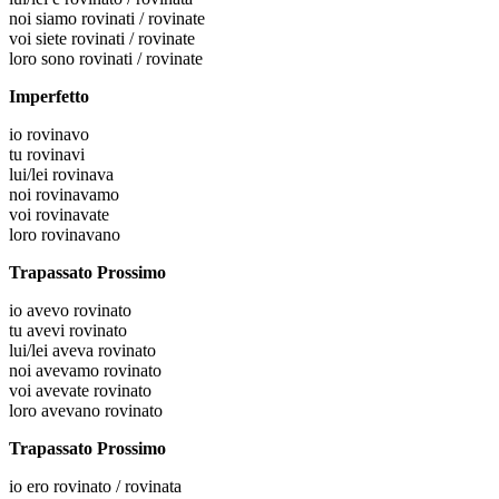
noi
siamo rovinati / rovinate
voi
siete rovinati / rovinate
loro
sono rovinati / rovinate
Imperfetto
io
rovinavo
tu
rovinavi
lui/lei
rovinava
noi
rovinavamo
voi
rovinavate
loro
rovinavano
Trapassato Prossimo
io
avevo rovinato
tu
avevi rovinato
lui/lei
aveva rovinato
noi
avevamo rovinato
voi
avevate rovinato
loro
avevano rovinato
Trapassato Prossimo
io
ero rovinato / rovinata