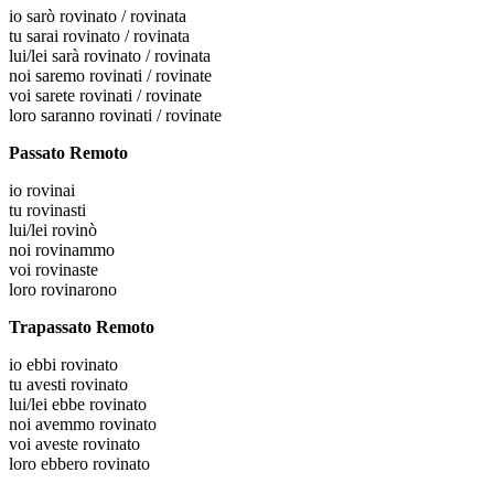
io
sarò rovinato / rovinata
tu
sarai rovinato / rovinata
lui/lei
sarà rovinato / rovinata
noi
saremo rovinati / rovinate
voi
sarete rovinati / rovinate
loro
saranno rovinati / rovinate
Passato Remoto
io
rovinai
tu
rovinasti
lui/lei
rovinò
noi
rovinammo
voi
rovinaste
loro
rovinarono
Trapassato Remoto
io
ebbi rovinato
tu
avesti rovinato
lui/lei
ebbe rovinato
noi
avemmo rovinato
voi
aveste rovinato
loro
ebbero rovinato