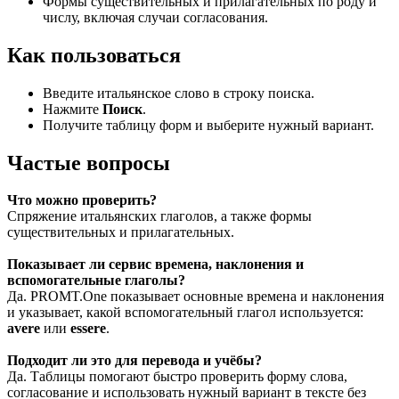
Формы существительных и прилагательных по роду и
числу, включая случаи согласования.
Как пользоваться
Введите итальянское слово в строку поиска.
Нажмите
Поиск
.
Получите таблицу форм и выберите нужный вариант.
Частые вопросы
Что можно проверить?
Спряжение итальянских глаголов, а также формы
существительных и прилагательных.
Показывает ли сервис времена, наклонения и
вспомогательные глаголы?
Да. PROMT.One показывает основные времена и наклонения
и указывает, какой вспомогательный глагол используется:
avere
или
essere
.
Подходит ли это для перевода и учёбы?
Да. Таблицы помогают быстро проверить форму слова,
согласование и использовать нужный вариант в тексте без