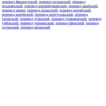
перевод французский
,
перевод испанский
,
перевод
итальянский
,
перевод азербайджанский
,
перевод арабский
,
перевод иврит
,
перевод казахский
,
перевод китайский
,
перевод корейский
,
перевод португальский
,
перевод
татарский
,
перевод турецкий
,
перевод туркменский
,
перевод
узбекский
,
перевод украинский
,
перевод финский
,
перевод
эстонский
,
перевод японский
Возможности
Перевод текста
Примеры употребления
Склонение и спряжение
Наш блог
Бесплатные приложения
PROMT.One для iOS
PROMT.One для Android
Предложения
Для разработчиков