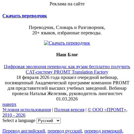
Реклама на сайте
Скачать переводчик
Переводчик, Словарь и Разговорник,
20+ языков, избранные переводы.
Наш Блог
Цифровая эволюция перевода: как вузам бесплатно получить
CAT-систему PROMT Translation Factory
18 февраля 2026 года прошел очередной вебинар,
посвященный Академической программе компании PROMT
для представителей высших учебных заведений. Вебинар
провела Наталья Железняк, руководитель лингвистич
01.03.2026
наверх
Условия использования
|
Полная версия
|
© ООО «ПРОМТ»,
2010 - 2026
Select a language
Перевод английский
,
перевод русский
,
перевод немецкий
,