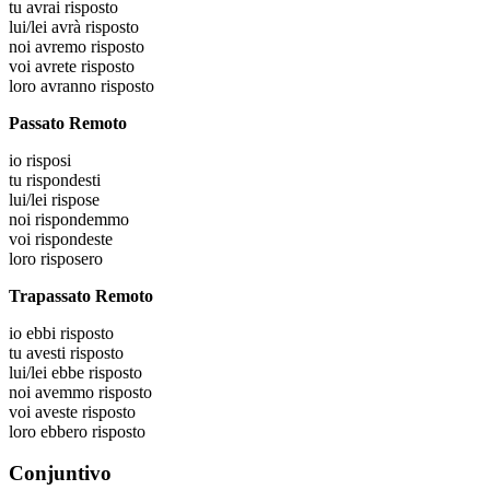
tu
avrai risposto
lui/lei
avrà risposto
noi
avremo risposto
voi
avrete risposto
loro
avranno risposto
Passato Remoto
io
risposi
tu
rispondesti
lui/lei
rispose
noi
rispondemmo
voi
rispondeste
loro
risposero
Trapassato Remoto
io
ebbi risposto
tu
avesti risposto
lui/lei
ebbe risposto
noi
avemmo risposto
voi
aveste risposto
loro
ebbero risposto
Conjuntivo