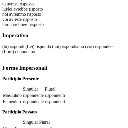
tu
avresti risposto
lui/lei
avrebbe risposto
noi
avremmo risposto
voi
avreste risposto
loro
avrebbero risposto
Imperativo
(tu)
rispondi
(Lei)
risponda
(noi)
rispondiamo
(voi)
rispondete
(Loro)
rispondano
Forme Impersonali
Participio Presente
Singular
Plural
Masculino
rispondente
rispondenti
Femenino
rispondente
rispondenti
Participio Passato
Singular
Plural