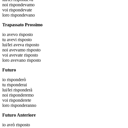
noi
rispondevamo
voi
rispondevate
loro
rispondevano
Trapassato Prossimo
io
avevo risposto
tu
avevi risposto
lui/lei
aveva risposto
noi
avevamo risposto
voi
avevate risposto
loro
avevano risposto
Futuro
io
risponderò
tu
risponderai
lui/lei
risponderà
noi
risponderemo
voi
risponderete
loro
risponderanno
Futuro Anteriore
io
avrò risposto