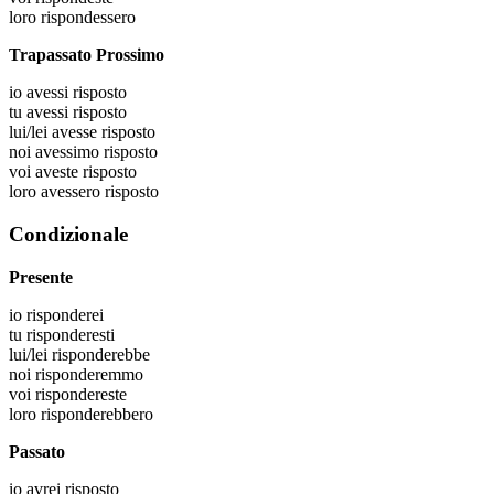
loro
rispondessero
Trapassato Prossimo
io
avessi risposto
tu
avessi risposto
lui/lei
avesse risposto
noi
avessimo risposto
voi
aveste risposto
loro
avessero risposto
Condizionale
Presente
io
risponderei
tu
risponderesti
lui/lei
risponderebbe
noi
risponderemmo
voi
rispondereste
loro
risponderebbero
Passato
io
avrei risposto