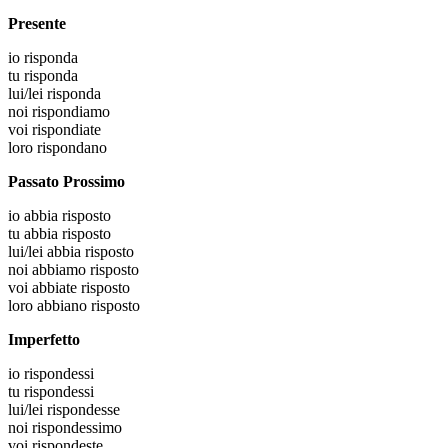
Presente
io
risponda
tu
risponda
lui/lei
risponda
noi
rispondiamo
voi
rispondiate
loro
rispondano
Passato Prossimo
io
abbia risposto
tu
abbia risposto
lui/lei
abbia risposto
noi
abbiamo risposto
voi
abbiate risposto
loro
abbiano risposto
Imperfetto
io
rispondessi
tu
rispondessi
lui/lei
rispondesse
noi
rispondessimo
voi
rispondeste