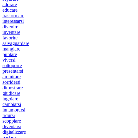
adorare
educare
trasformare
interessarsi
divenire
inventare
favorire
salvaguardare
mangiare
puntare
viversi
sottoporre
presentarsi
ammirare
sorridersi
dimostrare
giudicare
ingoiare
cambiarsi
innamorarsi
ridursi
scoppiare
diventarsi
digitalizzare
parlare