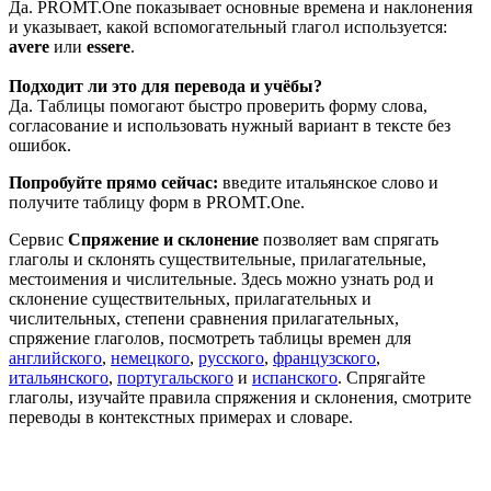
Да. PROMT.One показывает основные времена и наклонения
и указывает, какой вспомогательный глагол используется:
avere
или
essere
.
Подходит ли это для перевода и учёбы?
Да. Таблицы помогают быстро проверить форму слова,
согласование и использовать нужный вариант в тексте без
ошибок.
Попробуйте прямо сейчас:
введите итальянское слово и
получите таблицу форм в PROMT.One.
Сервис
Спряжение и склонение
позволяет вам спрягать
глаголы и склонять существительные, прилагательные,
местоимения и числительные. Здесь можно узнать род и
склонение существительных, прилагательных и
числительных, степени сравнения прилагательных,
спряжение глаголов, посмотреть таблицы времен для
английского
,
немецкого
,
русского
,
французского
,
итальянского
,
португальского
и
испанского
. Спрягайте
глаголы, изучайте правила спряжения и склонения, смотрите
переводы в контекстных примерах и словаре.