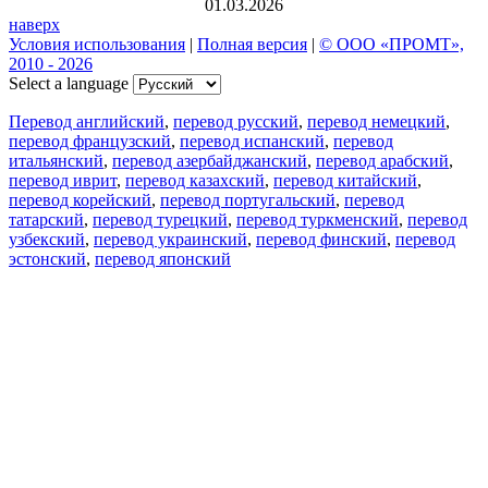
01.03.2026
наверх
Условия использования
|
Полная версия
|
© ООО «ПРОМТ»,
2010 - 2026
Select a language
Перевод английский
,
перевод русский
,
перевод немецкий
,
перевод французский
,
перевод испанский
,
перевод
итальянский
,
перевод азербайджанский
,
перевод арабский
,
перевод иврит
,
перевод казахский
,
перевод китайский
,
перевод корейский
,
перевод португальский
,
перевод
татарский
,
перевод турецкий
,
перевод туркменский
,
перевод
узбекский
,
перевод украинский
,
перевод финский
,
перевод
эстонский
,
перевод японский
Возможности
Перевод текста
Примеры употребления
Склонение и спряжение
Наш блог
Бесплатные приложения