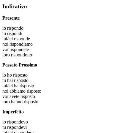
Indicativo
Presente
io
rispondo
tu
rispondi
lui/lei
risponde
noi
rispondiamo
voi
rispondete
loro
rispondono
Passato Prossimo
io
ho risposto
tu
hai risposto
lui/lei
ha risposto
noi
abbiamo risposto
voi
avete risposto
loro
hanno risposto
Imperfetto
io
rispondevo
tu
rispondevi
lui/lei
rispondeva