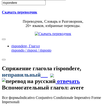
Скачать переводчик
Переводчик, Словарь и Разговорник,
20+ языков, избранные переводы.
rispondere,
Глагол
rispondo / risposi / risposto
Спряжение глагола
rispondere
,
неправильный
отвечать
Вспомогательный глагол: avere
Все формы
Indicativo
Conjuntivo
Condizionale
Imperativo
Forme
Impersonali