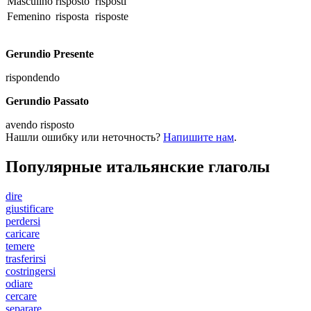
Masculino
risposto
risposti
Femenino
risposta
risposte
Gerundio Presente
rispondendo
Gerundio Passato
avendo risposto
Нашли ошибку или неточность?
Напишите нам
.
Популярные итальянские глаголы
dire
giustificare
perdersi
caricare
temere
trasferirsi
costringersi
odiare
cercare
separare