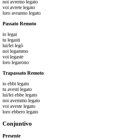
noi
avremo legato
voi
avrete legato
loro
avranno legato
Passato Remoto
io
legai
tu
legasti
lui/lei
legò
noi
legammo
voi
legaste
loro
legarono
Trapassato Remoto
io
ebbi legato
tu
avesti legato
lui/lei
ebbe legato
noi
avemmo legato
voi
aveste legato
loro
ebbero legato
Conjuntivo
Presente