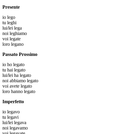
Presente
io
lego
tu
leghi
lui/lei
lega
noi
leghiamo
voi
legate
loro
legano
Passato Prossimo
io
ho legato
tu
hai legato
lui/lei
ha legato
noi
abbiamo legato
voi
avete legato
loro
hanno legato
Imperfetto
io
legavo
tu
legavi
lui/lei
legava
noi
legavamo
voi
legavate