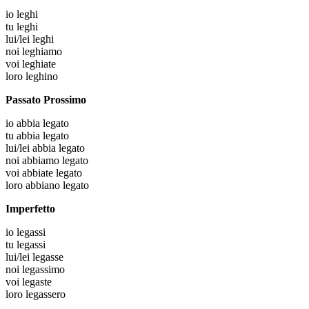
io
leghi
tu
leghi
lui/lei
leghi
noi
leghiamo
voi
leghiate
loro
leghino
Passato Prossimo
io
abbia legato
tu
abbia legato
lui/lei
abbia legato
noi
abbiamo legato
voi
abbiate legato
loro
abbiano legato
Imperfetto
io
legassi
tu
legassi
lui/lei
legasse
noi
legassimo
voi
legaste
loro
legassero