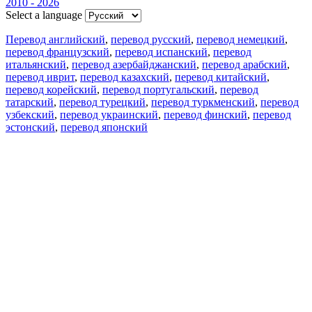
2010 - 2026
Select a language
Перевод английский
,
перевод русский
,
перевод немецкий
,
перевод французский
,
перевод испанский
,
перевод
итальянский
,
перевод азербайджанский
,
перевод арабский
,
перевод иврит
,
перевод казахский
,
перевод китайский
,
перевод корейский
,
перевод португальский
,
перевод
татарский
,
перевод турецкий
,
перевод туркменский
,
перевод
узбекский
,
перевод украинский
,
перевод финский
,
перевод
эстонский
,
перевод японский
Возможности
Перевод текста
Примеры употребления
Склонение и спряжение
Наш блог
Бесплатные приложения
PROMT.One для iOS
PROMT.One для Android