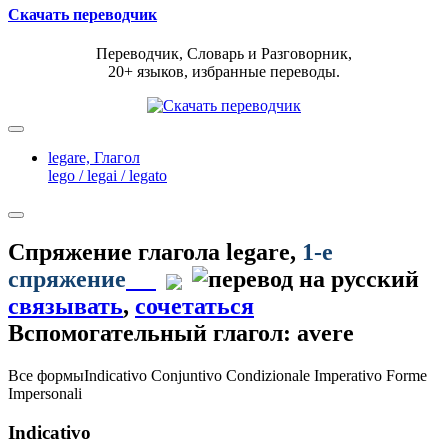
Скачать переводчик
Переводчик, Словарь и Разговорник,
20+ языков, избранные переводы.
legare,
Глагол
lego / legai / legato
Спряжение глагола
legare
,
1-е
спряжение
связывать
,
сочетаться
Вспомогательный глагол: avere
Все формы
Indicativo
Conjuntivo
Condizionale
Imperativo
Forme
Impersonali
Indicativo