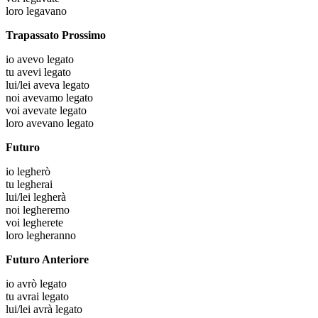
loro
legavano
Trapassato Prossimo
io
avevo legato
tu
avevi legato
lui/lei
aveva legato
noi
avevamo legato
voi
avevate legato
loro
avevano legato
Futuro
io
legherò
tu
legherai
lui/lei
legherà
noi
legheremo
voi
legherete
loro
legheranno
Futuro Anteriore
io
avrò legato
tu
avrai legato
lui/lei
avrà legato