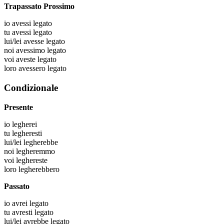
Trapassato Prossimo
io
avessi legato
tu
avessi legato
lui/lei
avesse legato
noi
avessimo legato
voi
aveste legato
loro
avessero legato
Condizionale
Presente
io
legherei
tu
legheresti
lui/lei
legherebbe
noi
legheremmo
voi
leghereste
loro
legherebbero
Passato
io
avrei legato
tu
avresti legato
lui/lei
avrebbe legato