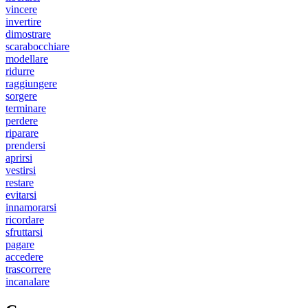
vincere
invertire
dimostrare
scarabocchiare
modellare
ridurre
raggiungere
sorgere
terminare
perdere
riparare
prendersi
aprirsi
vestirsi
restare
evitarsi
innamorarsi
ricordare
sfruttarsi
pagare
accedere
trascorrere
incanalare