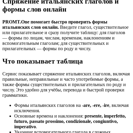
Спряжение итальянских глаголов и
формы слов онлайн
PROMT.One помогает быстро проверить формы
итальянских слов онлайн.
Введите глагол, существительное
или прилагательное и сразу получите таблицу: для глаголов
— формы по лицам, числам, временам, наклонениям и
вспомогательным глаголам; для существительных и
прилагательных — формы по роду и числу.
Что показывает таблица
Сервис показывает спряжение итальянских глаголов, включая
правильные, неправильные и часто употребимые формы, а
также формы существительных и прилагательных по роду и
числу. Это удобно для учёбы, перевода и быстрой проверки
грамматики.
Формы итальянских глаголов на
-are, -ere, -ire
, включая
исключения.
Основные времена и наклонения:
presente, imperfetto,
futuro, passato prossimo, condizionale, congiuntivo,
imperativo
.
Указание вспомогательного глагола в сложных