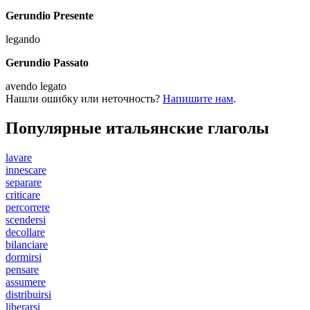
Gerundio Presente
legando
Gerundio Passato
avendo legato
Нашли ошибку или неточность?
Напишите нам
.
Популярные итальянские глаголы
lavare
innescare
separare
criticare
percorrere
scendersi
decollare
bilanciare
dormirsi
pensare
assumere
distribuirsi
liberarsi