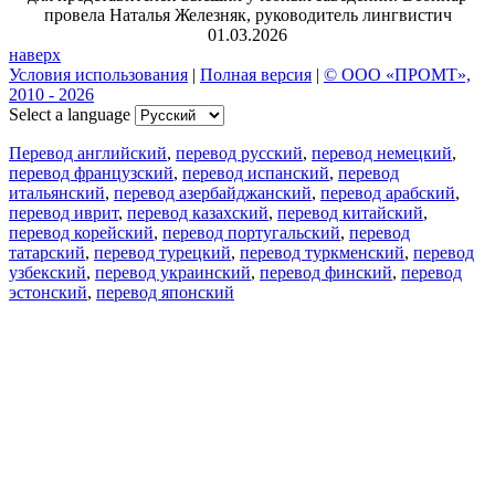
провела Наталья Железняк, руководитель лингвистич
01.03.2026
наверх
Условия использования
|
Полная версия
|
© ООО «ПРОМТ»,
2010 - 2026
Select a language
Перевод английский
,
перевод русский
,
перевод немецкий
,
перевод французский
,
перевод испанский
,
перевод
итальянский
,
перевод азербайджанский
,
перевод арабский
,
перевод иврит
,
перевод казахский
,
перевод китайский
,
перевод корейский
,
перевод португальский
,
перевод
татарский
,
перевод турецкий
,
перевод туркменский
,
перевод
узбекский
,
перевод украинский
,
перевод финский
,
перевод
эстонский
,
перевод японский
Возможности
Перевод текста
Примеры употребления
Склонение и спряжение
Наш блог
Бесплатные приложения