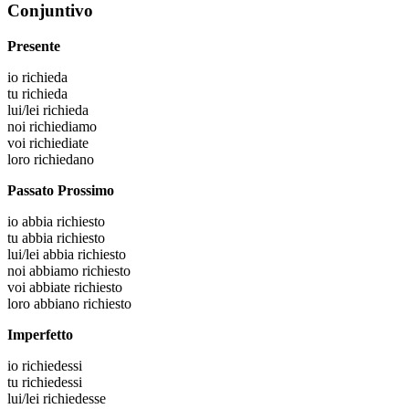
Conjuntivo
Presente
io
richieda
tu
richieda
lui/lei
richieda
noi
richiediamo
voi
richiediate
loro
richiedano
Passato Prossimo
io
abbia richiesto
tu
abbia richiesto
lui/lei
abbia richiesto
noi
abbiamo richiesto
voi
abbiate richiesto
loro
abbiano richiesto
Imperfetto
io
richiedessi
tu
richiedessi
lui/lei
richiedesse