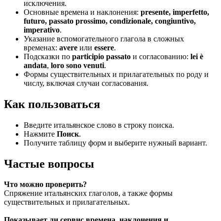
исключения.
Основные времена и наклонения:
presente, imperfetto,
futuro, passato prossimo, condizionale, congiuntivo,
imperativo
.
Указание вспомогательного глагола в сложных
временах:
avere
или
essere
.
Подсказки по
participio passato
и согласованию:
lei è
andata
,
loro sono venuti
.
Формы существительных и прилагательных по роду и
числу, включая случаи согласования.
Как пользоваться
Введите итальянское слово в строку поиска.
Нажмите
Поиск
.
Получите таблицу форм и выберите нужный вариант.
Частые вопросы
Что можно проверить?
Спряжение итальянских глаголов, а также формы
существительных и прилагательных.
Показывает ли сервис времена, наклонения и