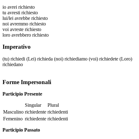
io
avrei richiesto
tu
avresti richiesto
lui/lei
avrebbe richiesto
noi
avremmo richiesto
voi
avreste richiesto
loro
avrebbero richiesto
Imperativo
(tu)
richiedi
(Lei)
richieda
(noi)
richiediamo
(voi)
richiedete
(Loro)
richiedano
Forme Impersonali
Participio Presente
Singular
Plural
Masculino
richiedente
richiedenti
Femenino
richiedente
richiedenti
Participio Passato