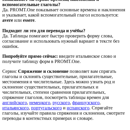
вспомогательные глаголы?
Да. PROMT.One показывает основные времена и наклонения
и указывает, какой вспомогательный глагол используется:
avere
или
essere
.
Подходит ли это для перевода и учёбы?
Да. Таблицы помогают быстро проверить форму слова,
согласование и использовать нужный вариант в тексте без
ошибок.
Попробуйте прямо сейчас:
введите итальянское слово и
получите таблицу форм в PROMT.One.
Сервис
Спряжение и склонение
позволяет вам спрягать
глаголы и склонять существительные, прилагательные,
местоимения и числительные. Здесь можно узнать род и
склонение существительных, прилагательных и
числительных, степени сравнения прилагательных,
спряжение глаголов, посмотреть таблицы времен для
английского
,
немецкого
,
русского
,
французского
,
итальянского
,
португальского
и
испанского
. Спрягайте
глаголы, изучайте правила спряжения и склонения, смотрите
переводы в контекстных примерах и словаре.