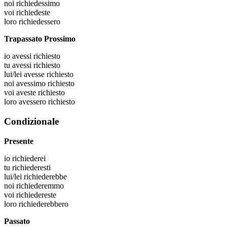
noi
richiedessimo
voi
richiedeste
loro
richiedessero
Trapassato Prossimo
io
avessi richiesto
tu
avessi richiesto
lui/lei
avesse richiesto
noi
avessimo richiesto
voi
aveste richiesto
loro
avessero richiesto
Condizionale
Presente
io
richiederei
tu
richiederesti
lui/lei
richiederebbe
noi
richiederemmo
voi
richiedereste
loro
richiederebbero
Passato