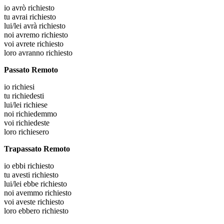
io
avrò richiesto
tu
avrai richiesto
lui/lei
avrà richiesto
noi
avremo richiesto
voi
avrete richiesto
loro
avranno richiesto
Passato Remoto
io
richiesi
tu
richiedesti
lui/lei
richiese
noi
richiedemmo
voi
richiedeste
loro
richiesero
Trapassato Remoto
io
ebbi richiesto
tu
avesti richiesto
lui/lei
ebbe richiesto
noi
avemmo richiesto
voi
aveste richiesto
loro
ebbero richiesto