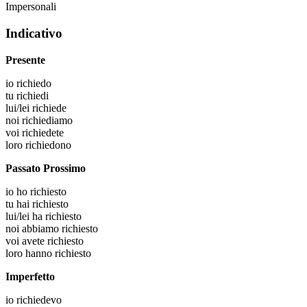
Impersonali
Indicativo
Presente
io
richiedo
tu
richiedi
lui/lei
richiede
noi
richiediamo
voi
richiedete
loro
richiedono
Passato Prossimo
io
ho richiesto
tu
hai richiesto
lui/lei
ha richiesto
noi
abbiamo richiesto
voi
avete richiesto
loro
hanno richiesto
Imperfetto
io
richiedevo