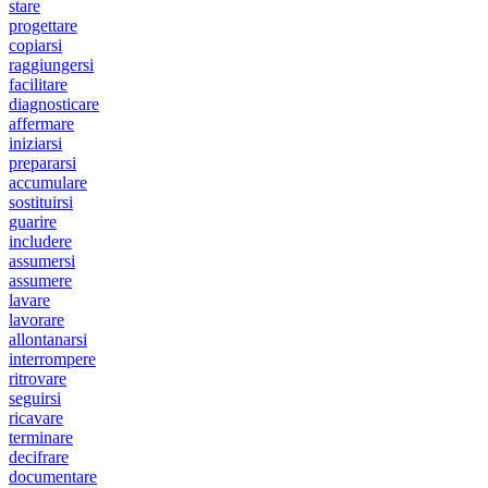
stare
progettare
copiarsi
raggiungersi
facilitare
diagnosticare
affermare
iniziarsi
prepararsi
accumulare
sostituirsi
guarire
includere
assumersi
assumere
lavare
lavorare
allontanarsi
interrompere
ritrovare
seguirsi
ricavare
terminare
decifrare
documentare