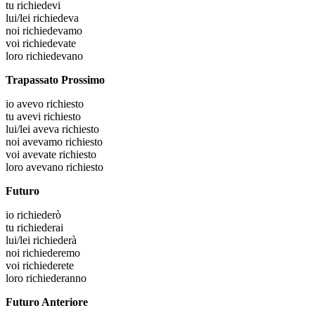
tu
richiedevi
lui/lei
richiedeva
noi
richiedevamo
voi
richiedevate
loro
richiedevano
Trapassato Prossimo
io
avevo richiesto
tu
avevi richiesto
lui/lei
aveva richiesto
noi
avevamo richiesto
voi
avevate richiesto
loro
avevano richiesto
Futuro
io
richiederò
tu
richiederai
lui/lei
richiederà
noi
richiederemo
voi
richiederete
loro
richiederanno
Futuro Anteriore