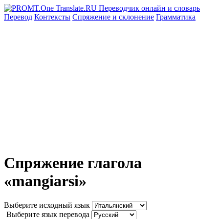
Перевод
Контексты
Спряжение
и склонение
Грамматика
Спряжение глагола
«mangiarsi»
Выберите исходный язык
Выберите язык перевода