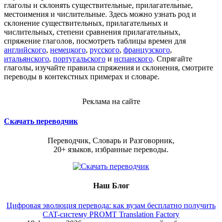
глаголы и склонять существительные, прилагательные,
местоимения и числительные. Здесь можно узнать род и
склонение существительных, прилагательных и
числительных, степени сравнения прилагательных,
спряжение глаголов, посмотреть таблицы времен для
английского
,
немецкого
,
русского
,
французского
,
итальянского
,
португальского
и
испанского
. Спрягайте
глаголы, изучайте правила спряжения и склонения, смотрите
переводы в контекстных примерах и словаре.
Реклама на сайте
Скачать переводчик
Переводчик, Словарь и Разговорник,
20+ языков, избранные переводы.
Наш Блог
Цифровая эволюция перевода: как вузам бесплатно получить
CAT-систему PROMT Translation Factory