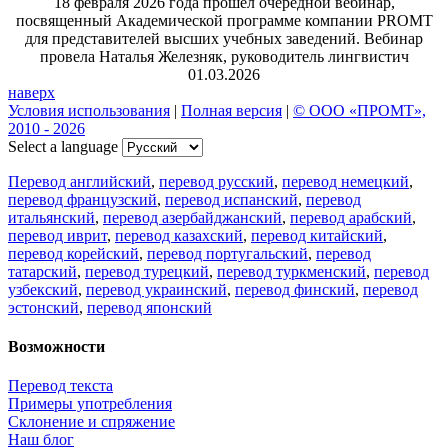
18 февраля 2026 года прошел очередной вебинар,
посвященный Академической программе компании PROMT
для представителей высших учебных заведений. Вебинар
провела Наталья Железняк, руководитель лингвистич
01.03.2026
наверх
Условия использования
|
Полная версия
|
© ООО «ПРОМТ»,
2010 - 2026
Select a language
Перевод английский
,
перевод русский
,
перевод немецкий
,
перевод французский
,
перевод испанский
,
перевод
итальянский
,
перевод азербайджанский
,
перевод арабский
,
перевод иврит
,
перевод казахский
,
перевод китайский
,
перевод корейский
,
перевод португальский
,
перевод
татарский
,
перевод турецкий
,
перевод туркменский
,
перевод
узбекский
,
перевод украинский
,
перевод финский
,
перевод
эстонский
,
перевод японский
Возможности
Перевод текста
Примеры употребления
Склонение и спряжение
Наш блог