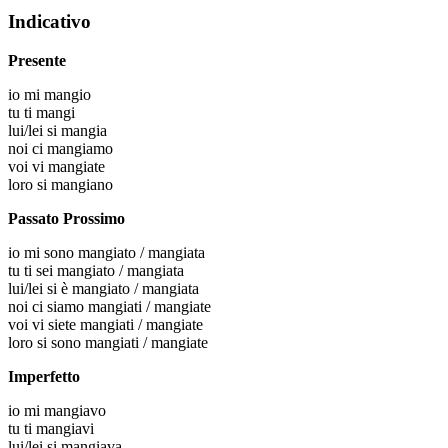
Indicativo
Presente
io
mi mangio
tu
ti mangi
lui/lei
si mangia
noi
ci mangiamo
voi
vi mangiate
loro
si mangiano
Passato Prossimo
io
mi sono mangiato / mangiata
tu
ti sei mangiato / mangiata
lui/lei
si è mangiato / mangiata
noi
ci siamo mangiati / mangiate
voi
vi siete mangiati / mangiate
loro
si sono mangiati / mangiate
Imperfetto
io
mi mangiavo
tu
ti mangiavi
lui/lei
si mangiava