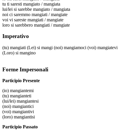
tu
ti saresti mangiato / mangiata
lui/lei
si sarebbe mangiato / mangiata
noi
ci saremmo mangiati / mangiate
voi
vi sareste mangiati / mangiate
loro
si sarebbero mangiati / mangiate
Imperativo
(tu)
mangiati
(Lei)
si mangi
(noi)
mangiamoci
(voi)
mangiatevi
(Loro)
si mangino
Forme Impersonali
Participio Presente
(io)
mangiantemi
(tu)
mangianteti
(lui/lei)
mangiantesi
(noi)
mangiantici
(voi)
mangiantivi
(loro)
mangiantisi
Participio Passato