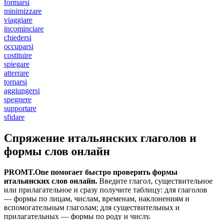
formarsi
minimizzare
viaggiare
incominciare
chiedersi
occuparsi
costituire
spiegare
atterrare
tornarsi
aggiungersi
spegnere
supportare
sfidare
Спряжение итальянских глаголов и
формы слов онлайн
PROMT.One помогает быстро проверить формы
итальянских слов онлайн.
Введите глагол, существительное
или прилагательное и сразу получите таблицу: для глаголов
— формы по лицам, числам, временам, наклонениям и
вспомогательным глаголам; для существительных и
прилагательных — формы по роду и числу.