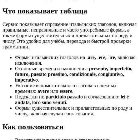
Что показывает таблица
Сервис показывает спряжение итальянских глаголов, включая
правильные, неправильные и часто употребимые формы, а
также формы существительных и прилагательных по роду и
числу. Это удобно для учёбы, перевода и быстрой проверки
грамматики.
Формы итальянских глаголов на
-are, -ere, -ire
, включая
исключения.
Основные времена и наклонения:
presente, imperfetto,
futuro, passato prossimo, condizionale, congiuntivo,
imperativo
.
Указание вспомогательного глагола в сложных
временах:
avere
или
essere
.
Подсказки по
participio passato
и согласованию:
lei è
andata
,
loro sono venuti
.
Формы существительных и прилагательных по роду и
числу, включая случаи согласования.
Как пользоваться