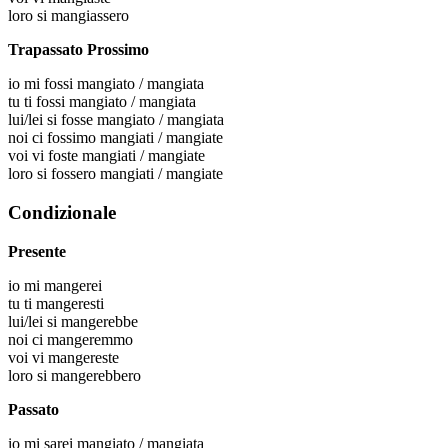
loro
si mangiassero
Trapassato Prossimo
io
mi fossi mangiato / mangiata
tu
ti fossi mangiato / mangiata
lui/lei
si fosse mangiato / mangiata
noi
ci fossimo mangiati / mangiate
voi
vi foste mangiati / mangiate
loro
si fossero mangiati / mangiate
Condizionale
Presente
io
mi mangerei
tu
ti mangeresti
lui/lei
si mangerebbe
noi
ci mangeremmo
voi
vi mangereste
loro
si mangerebbero
Passato
io
mi sarei mangiato / mangiata