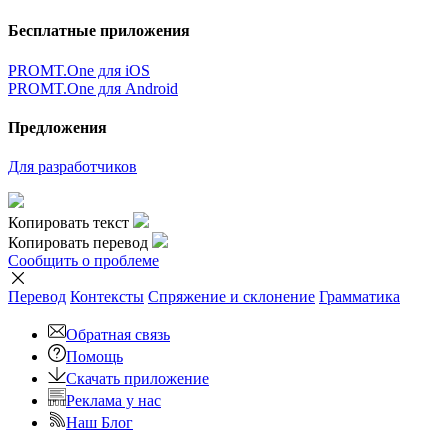
Бесплатные приложения
PROMT.One для iOS
PROMT.One для Android
Предложения
Для разработчиков
Копировать текст
Копировать перевод
Сообщить о проблеме
Перевод
Контексты
Спряжение
и склонение
Грамматика
Обратная связь
Помощь
Скачать приложение
Реклама у нас
Наш Блог