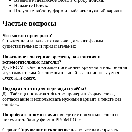
Введите итальянское слово в строку поиска.
Нажмите
Поиск
.
Получите таблицу форм и выберите нужный вариант.
Частые вопросы
Что можно проверить?
Спряжение итальянских глаголов, а также формы
существительных и прилагательных.
Показывает ли сервис времена, наклонения и
вспомогательные глаголы?
Да. PROMT.One показывает основные времена и наклонения
и указывает, какой вспомогательный глагол используется:
avere
или
essere
.
Подходит ли это для перевода и учёбы?
Да. Таблицы помогают быстро проверить форму слова,
согласование и использовать нужный вариант в тексте без
ошибок.
Попробуйте прямо сейчас:
введите итальянское слово и
получите таблицу форм в PROMT.One.
Сервис
Спряжение и склонение
позволяет вам спрягать