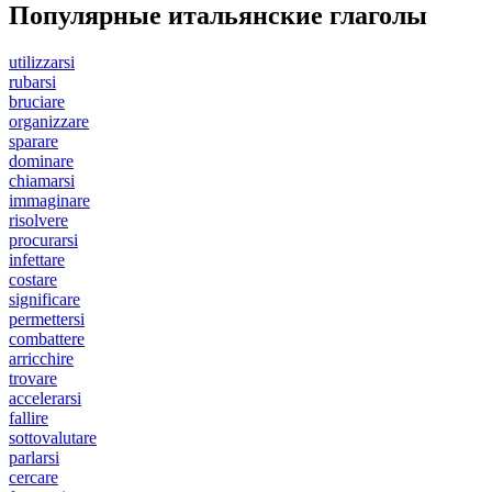
Популярные итальянские глаголы
utilizzarsi
rubarsi
bruciare
organizzare
sparare
dominare
chiamarsi
immaginare
risolvere
procurarsi
infettare
costare
significare
permettersi
combattere
arricchire
trovare
accelerarsi
fallire
sottovalutare
parlarsi
cercare