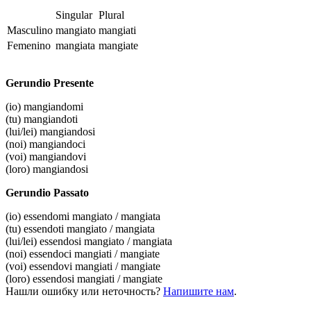
Singular
Plural
Masculino
mangiato
mangiati
Femenino
mangiata
mangiate
Gerundio Presente
(io)
mangiandomi
(tu)
mangiandoti
(lui/lei)
mangiandosi
(noi)
mangiandoci
(voi)
mangiandovi
(loro)
mangiandosi
Gerundio Passato
(io)
essendomi mangiato / mangiata
(tu)
essendoti mangiato / mangiata
(lui/lei)
essendosi mangiato / mangiata
(noi)
essendoci mangiati / mangiate
(voi)
essendovi mangiati / mangiate
(loro)
essendosi mangiati / mangiate
Нашли ошибку или неточность?
Напишите нам
.