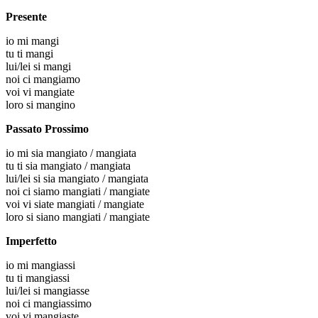
Presente
io
mi mangi
tu
ti mangi
lui/lei
si mangi
noi
ci mangiamo
voi
vi mangiate
loro
si mangino
Passato Prossimo
io
mi sia mangiato / mangiata
tu
ti sia mangiato / mangiata
lui/lei
si sia mangiato / mangiata
noi
ci siamo mangiati / mangiate
voi
vi siate mangiati / mangiate
loro
si siano mangiati / mangiate
Imperfetto
io
mi mangiassi
tu
ti mangiassi
lui/lei
si mangiasse
noi
ci mangiassimo
voi
vi mangiaste