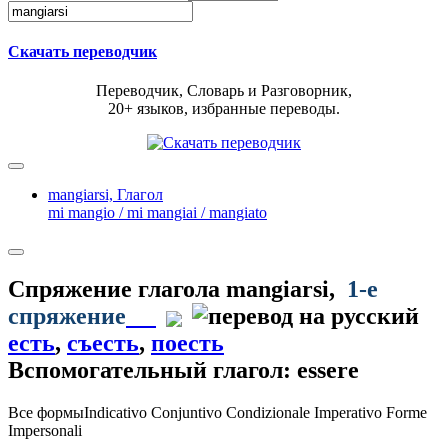
Скачать переводчик
Переводчик, Словарь и Разговорник,
20+ языков, избранные переводы.
mangiarsi,
Глагол
mi mangio / mi mangiai / mangiato
Спряжение глагола
mangiarsi
,
1-е
спряжение
есть
,
съесть
,
поесть
Вспомогательный глагол: essere
Все формы
Indicativo
Conjuntivo
Condizionale
Imperativo
Forme
Impersonali