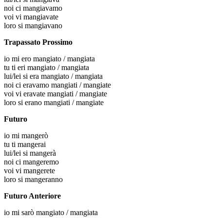
noi
ci mangiavamo
voi
vi mangiavate
loro
si mangiavano
Trapassato Prossimo
io
mi ero mangiato / mangiata
tu
ti eri mangiato / mangiata
lui/lei
si era mangiato / mangiata
noi
ci eravamo mangiati / mangiate
voi
vi eravate mangiati / mangiate
loro
si erano mangiati / mangiate
Futuro
io
mi mangerò
tu
ti mangerai
lui/lei
si mangerà
noi
ci mangeremo
voi
vi mangerete
loro
si mangeranno
Futuro Anteriore
io
mi sarò mangiato / mangiata