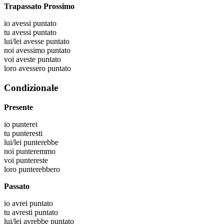
Trapassato Prossimo
io
avessi puntato
tu
avessi puntato
lui/lei
avesse puntato
noi
avessimo puntato
voi
aveste puntato
loro
avessero puntato
Condizionale
Presente
io
punterei
tu
punteresti
lui/lei
punterebbe
noi
punteremmo
voi
puntereste
loro
punterebbero
Passato
io
avrei puntato
tu
avresti puntato
lui/lei
avrebbe puntato