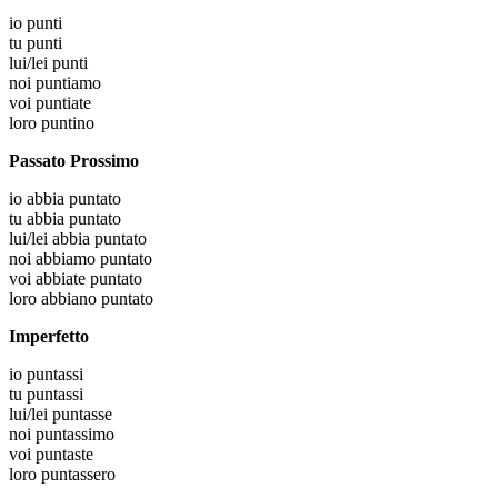
io
punti
tu
punti
lui/lei
punti
noi
puntiamo
voi
puntiate
loro
puntino
Passato Prossimo
io
abbia puntato
tu
abbia puntato
lui/lei
abbia puntato
noi
abbiamo puntato
voi
abbiate puntato
loro
abbiano puntato
Imperfetto
io
puntassi
tu
puntassi
lui/lei
puntasse
noi
puntassimo
voi
puntaste
loro
puntassero