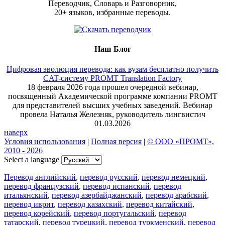
Переводчик, Словарь и Разговорник,
20+ языков, избранные переводы.
Наш Блог
Цифровая эволюция перевода: как вузам бесплатно получить
CAT-систему PROMT Translation Factory
18 февраля 2026 года прошел очередной вебинар,
посвященный Академической программе компании PROMT
для представителей высших учебных заведений. Вебинар
провела Наталья Железняк, руководитель лингвистич
01.03.2026
наверх
Условия использования
|
Полная версия
|
© ООО «ПРОМТ»,
2010 - 2026
Select a language
Перевод английский
,
перевод русский
,
перевод немецкий
,
перевод французский
,
перевод испанский
,
перевод
итальянский
,
перевод азербайджанский
,
перевод арабский
,
перевод иврит
,
перевод казахский
,
перевод китайский
,
перевод корейский
,
перевод португальский
,
перевод
татарский
,
перевод турецкий
,
перевод туркменский
,
перевод