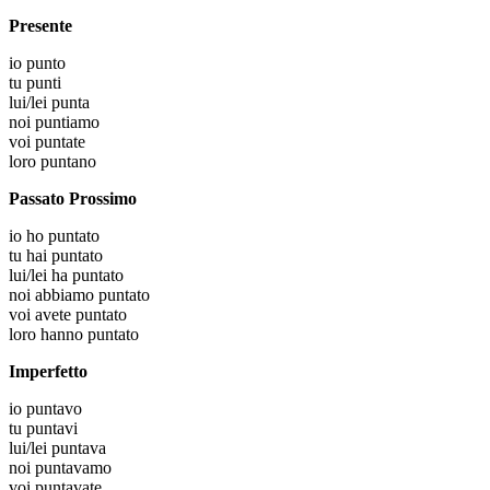
Presente
io
punto
tu
punti
lui/lei
punta
noi
puntiamo
voi
puntate
loro
puntano
Passato Prossimo
io
ho puntato
tu
hai puntato
lui/lei
ha puntato
noi
abbiamo puntato
voi
avete puntato
loro
hanno puntato
Imperfetto
io
puntavo
tu
puntavi
lui/lei
puntava
noi
puntavamo
voi
puntavate