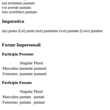
noi
avremmo puntato
voi
avreste puntato
loro
avrebbero puntato
Imperativo
(tu)
punta
(Lei)
punti
(noi)
puntiamo
(voi)
puntate
(Loro)
puntino
Forme Impersonali
Participio Presente
Singular
Plural
Masculino
puntante
puntanti
Femenino
puntante
puntanti
Participio Passato
Singular
Plural
Masculino
puntato
puntati
Femenino
puntata
puntate