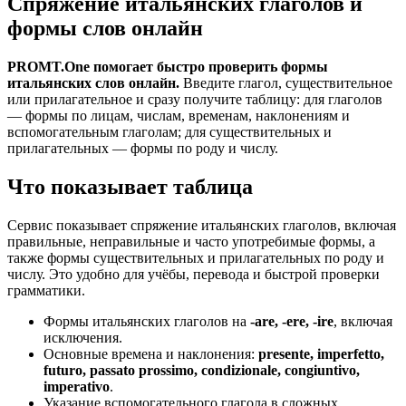
Спряжение итальянских глаголов и
формы слов онлайн
PROMT.One помогает быстро проверить формы
итальянских слов онлайн.
Введите глагол, существительное
или прилагательное и сразу получите таблицу: для глаголов
— формы по лицам, числам, временам, наклонениям и
вспомогательным глаголам; для существительных и
прилагательных — формы по роду и числу.
Что показывает таблица
Сервис показывает спряжение итальянских глаголов, включая
правильные, неправильные и часто употребимые формы, а
также формы существительных и прилагательных по роду и
числу. Это удобно для учёбы, перевода и быстрой проверки
грамматики.
Формы итальянских глаголов на
-are, -ere, -ire
, включая
исключения.
Основные времена и наклонения:
presente, imperfetto,
futuro, passato prossimo, condizionale, congiuntivo,
imperativo
.
Указание вспомогательного глагола в сложных