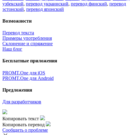
узбекский
,
перевод украинский
,
перевод финский
,
перевод
эстонский
,
перевод японский
Возможности
Перевод текста
Примеры употребления
Склонение и спряжение
Наш блог
Бесплатные приложения
PROMT.One для iOS
PROMT.One для Android
Предложения
Для разработчиков
Копировать текст
Копировать перевод
Сообщить о проблеме