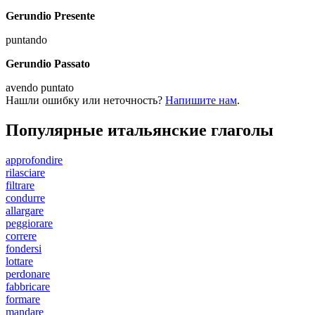
Gerundio Presente
puntando
Gerundio Passato
avendo puntato
Нашли ошибку или неточность?
Напишите нам
.
Популярные итальянские глаголы
approfondire
rilasciare
filtrare
condurre
allargare
peggiorare
correre
fondersi
lottare
perdonare
fabbricare
formare
mandare