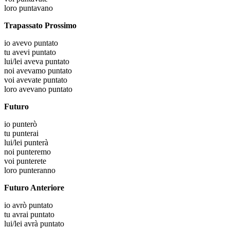
loro
puntavano
Trapassato Prossimo
io
avevo puntato
tu
avevi puntato
lui/lei
aveva puntato
noi
avevamo puntato
voi
avevate puntato
loro
avevano puntato
Futuro
io
punterò
tu
punterai
lui/lei
punterà
noi
punteremo
voi
punterete
loro
punteranno
Futuro Anteriore
io
avrò puntato
tu
avrai puntato
lui/lei
avrà puntato