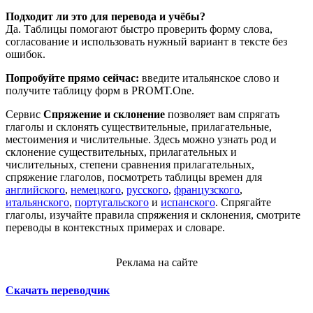
Подходит ли это для перевода и учёбы?
Да. Таблицы помогают быстро проверить форму слова,
согласование и использовать нужный вариант в тексте без
ошибок.
Попробуйте прямо сейчас:
введите итальянское слово и
получите таблицу форм в PROMT.One.
Сервис
Спряжение и склонение
позволяет вам спрягать
глаголы и склонять существительные, прилагательные,
местоимения и числительные. Здесь можно узнать род и
склонение существительных, прилагательных и
числительных, степени сравнения прилагательных,
спряжение глаголов, посмотреть таблицы времен для
английского
,
немецкого
,
русского
,
французского
,
итальянского
,
португальского
и
испанского
. Спрягайте
глаголы, изучайте правила спряжения и склонения, смотрите
переводы в контекстных примерах и словаре.
Реклама на сайте
Скачать переводчик