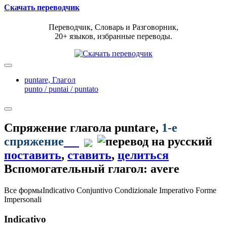
Скачать переводчик
Переводчик, Словарь и Разговорник,
20+ языков, избранные переводы.
puntare,
Глагол
punto / puntai / puntato
Спряжение глагола
puntare
,
1-е
спряжение
поставить
,
ставить
,
целиться
Вспомогательный глагол: avere
Все формы
Indicativo
Conjuntivo
Condizionale
Imperativo
Forme
Impersonali
Indicativo