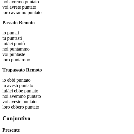
noi
avremo puntato
voi
avrete puntato
loro
avranno puntato
Passato Remoto
io
puntai
tu
puntasti
lui/lei
puntò
noi
puntammo
voi
puntaste
loro
puntarono
Trapassato Remoto
io
ebbi puntato
tu
avesti puntato
lui/lei
ebbe puntato
noi
avemmo puntato
voi
aveste puntato
loro
ebbero puntato
Conjuntivo
Presente