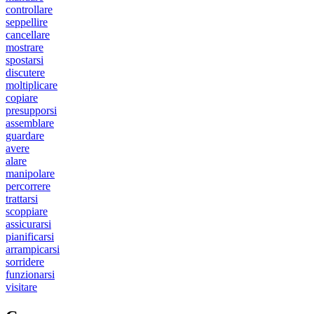
controllare
seppellire
cancellare
mostrare
spostarsi
discutere
moltiplicare
copiare
presupporsi
assemblare
guardare
avere
alare
manipolare
percorrere
trattarsi
scoppiare
assicurarsi
pianificarsi
arrampicarsi
sorridere
funzionarsi
visitare