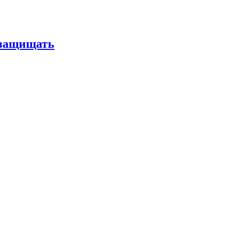
защищать