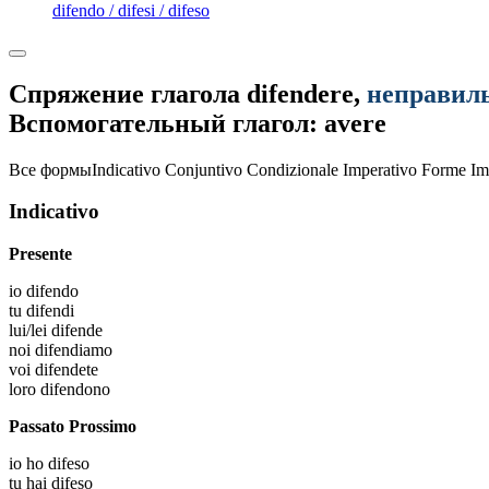
difendo / difesi / difeso
Спряжение глагола
difendere
,
неправил
Вспомогательный глагол: avere
Все формы
Indicativo
Conjuntivo
Condizionale
Imperativo
Forme Im
Indicativo
Presente
io
difendo
tu
difendi
lui/lei
difende
noi
difendiamo
voi
difendete
loro
difendono
Passato Prossimo
io
ho difeso
tu
hai difeso