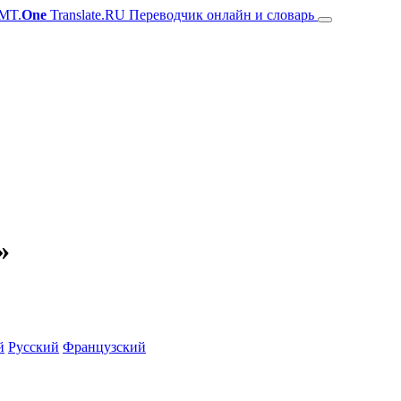
MT.
One
Translate.RU Переводчик онлайн и словарь
»
й
Русский
Французский