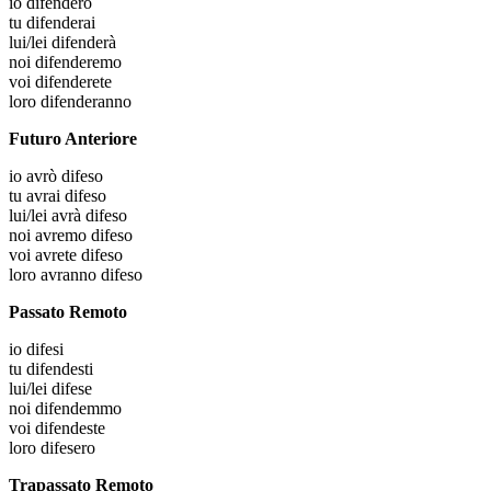
io
difenderò
tu
difenderai
lui/lei
difenderà
noi
difenderemo
voi
difenderete
loro
difenderanno
Futuro Anteriore
io
avrò difeso
tu
avrai difeso
lui/lei
avrà difeso
noi
avremo difeso
voi
avrete difeso
loro
avranno difeso
Passato Remoto
io
difesi
tu
difendesti
lui/lei
difese
noi
difendemmo
voi
difendeste
loro
difesero
Trapassato Remoto