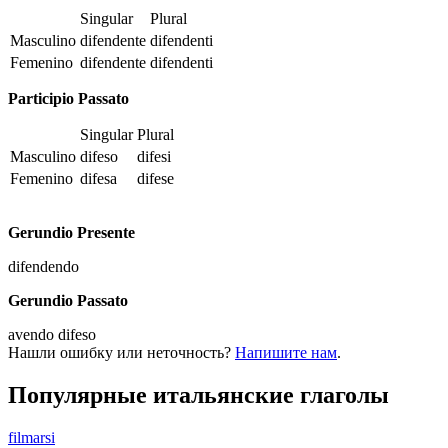
Singular
Plural
Masculino
difendente
difendenti
Femenino
difendente
difendenti
Participio Passato
Singular
Plural
Masculino
difeso
difesi
Femenino
difesa
difese
Gerundio Presente
difendendo
Gerundio Passato
avendo difeso
Нашли ошибку или неточность?
Напишите нам
.
Популярные итальянские глаголы
filmarsi