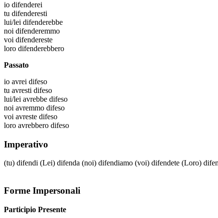
io
difenderei
tu
difenderesti
lui/lei
difenderebbe
noi
difenderemmo
voi
difendereste
loro
difenderebbero
Passato
io
avrei difeso
tu
avresti difeso
lui/lei
avrebbe difeso
noi
avremmo difeso
voi
avreste difeso
loro
avrebbero difeso
Imperativo
(tu)
difendi
(Lei)
difenda
(noi)
difendiamo
(voi)
difendete
(Loro)
dife
Forme Impersonali
Participio Presente