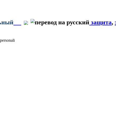
ьный
защита
,
personali