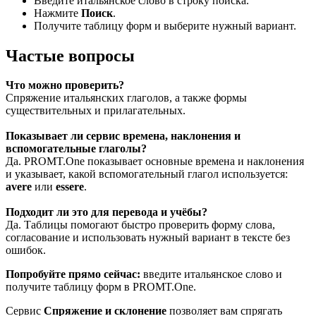
Введите итальянское слово в строку поиска.
Нажмите
Поиск
.
Получите таблицу форм и выберите нужный вариант.
Частые вопросы
Что можно проверить?
Спряжение итальянских глаголов, а также формы
существительных и прилагательных.
Показывает ли сервис времена, наклонения и
вспомогательные глаголы?
Да. PROMT.One показывает основные времена и наклонения
и указывает, какой вспомогательный глагол используется:
avere
или
essere
.
Подходит ли это для перевода и учёбы?
Да. Таблицы помогают быстро проверить форму слова,
согласование и использовать нужный вариант в тексте без
ошибок.
Попробуйте прямо сейчас:
введите итальянское слово и
получите таблицу форм в PROMT.One.
Сервис
Спряжение и склонение
позволяет вам спрягать