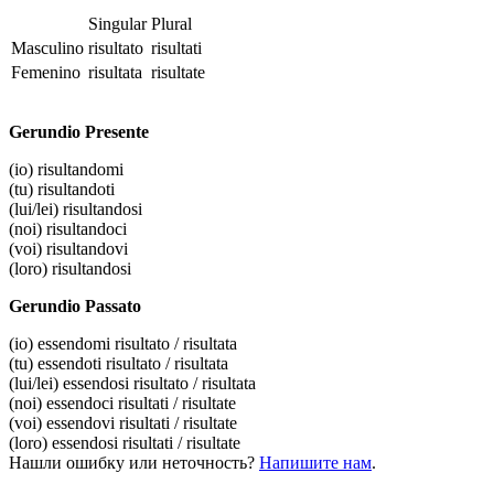
Singular
Plural
Masculino
risultato
risultati
Femenino
risultata
risultate
Gerundio Presente
(io)
risultandomi
(tu)
risultandoti
(lui/lei)
risultandosi
(noi)
risultandoci
(voi)
risultandovi
(loro)
risultandosi
Gerundio Passato
(io)
essendomi risultato / risultata
(tu)
essendoti risultato / risultata
(lui/lei)
essendosi risultato / risultata
(noi)
essendoci risultati / risultate
(voi)
essendovi risultati / risultate
(loro)
essendosi risultati / risultate
Нашли ошибку или неточность?
Напишите нам
.