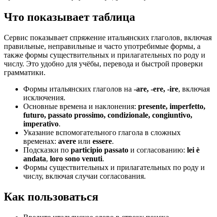
Что показывает таблица
Сервис показывает спряжение итальянских глаголов, включая
правильные, неправильные и часто употребимые формы, а
также формы существительных и прилагательных по роду и
числу. Это удобно для учёбы, перевода и быстрой проверки
грамматики.
Формы итальянских глаголов на
-are, -ere, -ire
, включая
исключения.
Основные времена и наклонения:
presente, imperfetto,
futuro, passato prossimo, condizionale, congiuntivo,
imperativo
.
Указание вспомогательного глагола в сложных
временах:
avere
или
essere
.
Подсказки по
participio passato
и согласованию:
lei è
andata
,
loro sono venuti
.
Формы существительных и прилагательных по роду и
числу, включая случаи согласования.
Как пользоваться