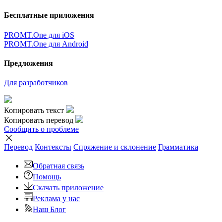
Бесплатные приложения
PROMT.One для iOS
PROMT.One для Android
Предложения
Для разработчиков
Копировать текст
Копировать перевод
Сообщить о проблеме
Перевод
Контексты
Спряжение
и склонение
Грамматика
Обратная связь
Помощь
Скачать приложение
Реклама у нас
Наш Блог