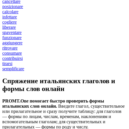
cancellare
posizionare
calcolare
infettare
cogliere
liberare
spaventare
funzionare
aggiungere
ritrovare
consumare
contribuirsi
tirarsi
semplificare
Спряжение итальянских глаголов и
формы слов онлайн
PROMT.One помогает быстро проверить формы
итальянских слов онлайн.
Введите глагол, существительное
или прилагательное и сразу получите таблицу: для глаголов
— формы по лицам, числам, временам, наклонениям и
вспомогательным глаголам; для существительных и
прилагательных — формы по роду и числу.