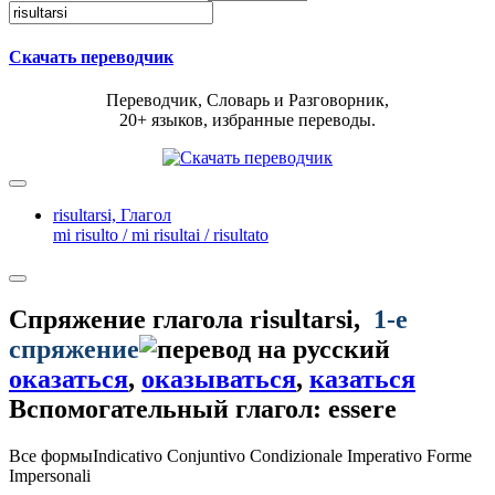
Скачать переводчик
Переводчик, Словарь и Разговорник,
20+ языков, избранные переводы.
risultarsi,
Глагол
mi risulto / mi risultai / risultato
Спряжение глагола
risultarsi
,
1-е
спряжение
оказаться
,
оказываться
,
казаться
Вспомогательный глагол: essere
Все формы
Indicativo
Conjuntivo
Condizionale
Imperativo
Forme
Impersonali