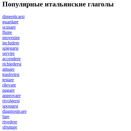
Популярные итальянские глаголы
dimenticarsi
guardare
scusare
fluire
provenire
includere
spiegarsi
servire
accendere
richiedersi
attuare
trasferirsi
testare
rilevare
pagare
approvare
rivolgersi
spostarsi
diagnosticare
fare
rivedere
sfruttare