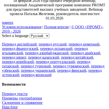
18 февраля 2026 года прошел очередной вебинар,
посвященный Академической программе компании PROMT
для представителей высших учебных заведений. Вебинар
провела Наталья Железняк, руководитель лингвистич
01.03.2026
наверх
Условия использования
|
Полная версия
|
© ООО «ПРОМТ»,
2010 - 2026
Select a language
Перевод английский
,
перевод русский
,
перевод немецкий
,
перевод французский
,
перевод испанский
,
перевод
итальянский
,
перевод азербайджанский
,
перевод арабский
,
перевод иврит
,
перевод казахский
,
перевод китайский
,
перевод корейский
,
перевод португальский
,
перевод
татарский
,
перевод турецкий
,
перевод туркменский
,
перевод
узбекский
,
перевод украинский
,
перевод финский
,
перевод
эстонский
,
перевод японский
Возможности
Перевод текста
Примеры употребления
Склонение и спряжение
Наш блог