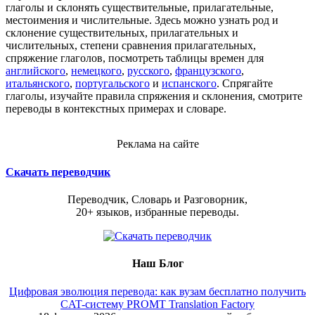
глаголы и склонять существительные, прилагательные,
местоимения и числительные. Здесь можно узнать род и
склонение существительных, прилагательных и
числительных, степени сравнения прилагательных,
спряжение глаголов, посмотреть таблицы времен для
английского
,
немецкого
,
русского
,
французского
,
итальянского
,
португальского
и
испанского
. Спрягайте
глаголы, изучайте правила спряжения и склонения, смотрите
переводы в контекстных примерах и словаре.
Реклама на сайте
Скачать переводчик
Переводчик, Словарь и Разговорник,
20+ языков, избранные переводы.
Наш Блог
Цифровая эволюция перевода: как вузам бесплатно получить
CAT-систему PROMT Translation Factory