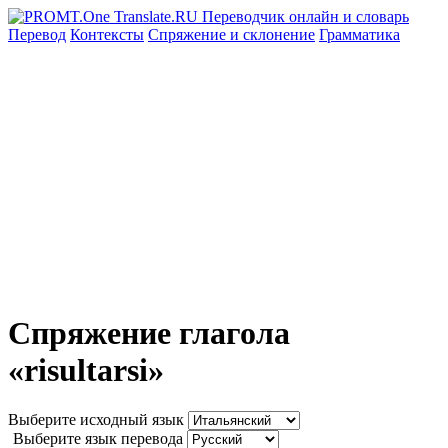
Перевод
Контексты
Спряжение
и склонение
Грамматика
Спряжение глагола
«risultarsi»
Выберите исходный язык
Выберите язык перевода