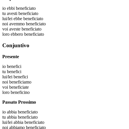
io
ebbi beneficiato
tu
avesti beneficiato
lui/lei
ebbe beneficiato
noi
avemmo beneficiato
voi
aveste beneficiato
loro
ebbero beneficiato
Conjuntivo
Presente
io
benefici
tu
benefici
lui/lei
benefici
noi
beneficiamo
voi
beneficiate
loro
beneficino
Passato Prossimo
io
abbia beneficiato
tu
abbia beneficiato
lui/lei
abbia beneficiato
noi
abbiamo beneficiato