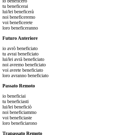
io
beneficerò
tu
beneficerai
lui/lei
beneficerà
noi
beneficeremo
voi
beneficerete
loro
beneficeranno
Futuro Anteriore
io
avrò beneficiato
tu
avrai beneficiato
lui/lei
avrà beneficiato
noi
avremo beneficiato
voi
avrete beneficiato
loro
avranno beneficiato
Passato Remoto
io
beneficiai
tu
beneficiasti
lui/lei
beneficiò
noi
beneficiammo
voi
beneficiaste
loro
beneficiarono
Trapassato Remoto