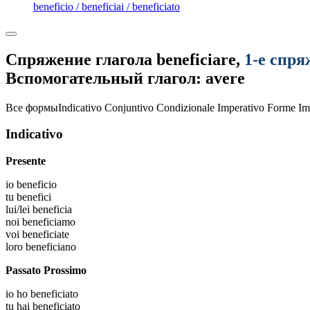
beneficio / beneficiai / beneficiato
Спряжение глагола
beneficiare
,
1-е спр
Вспомогательный глагол: avere
Все формы
Indicativo
Conjuntivo
Condizionale
Imperativo
Forme Im
Indicativo
Presente
io
beneficio
tu
benefici
lui/lei
beneficia
noi
beneficiamo
voi
beneficiate
loro
beneficiano
Passato Prossimo
io
ho beneficiato
tu
hai beneficiato