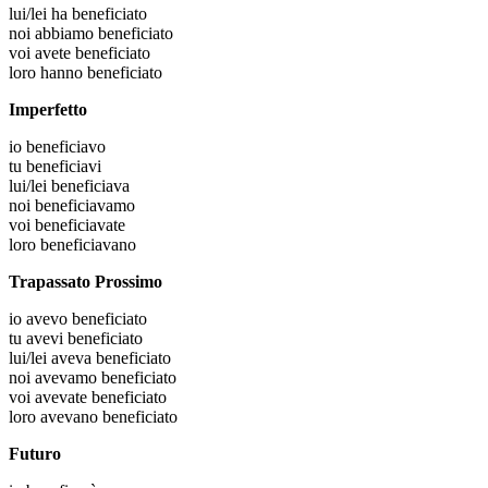
lui/lei
ha beneficiato
noi
abbiamo beneficiato
voi
avete beneficiato
loro
hanno beneficiato
Imperfetto
io
beneficiavo
tu
beneficiavi
lui/lei
beneficiava
noi
beneficiavamo
voi
beneficiavate
loro
beneficiavano
Trapassato Prossimo
io
avevo beneficiato
tu
avevi beneficiato
lui/lei
aveva beneficiato
noi
avevamo beneficiato
voi
avevate beneficiato
loro
avevano beneficiato
Futuro