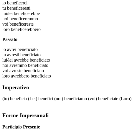
io
beneficerei
tu
beneficeresti
lui/lei
beneficerebbe
noi
beneficeremmo
voi
beneficereste
loro
beneficerebbero
Passato
io
avrei beneficiato
tu
avresti beneficiato
lui/lei
avrebbe beneficiato
noi
avremmo beneficiato
voi
avreste beneficiato
loro
avrebbero beneficiato
Imperativo
(tu)
beneficia
(Lei)
benefici
(noi)
beneficiamo
(voi)
beneficiate
(Loro
Forme Impersonali
Participio Presente