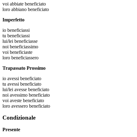
voi
abbiate beneficiato
loro
abbiano beneficiato
Imperfetto
io
beneficiassi
tu
beneficiassi
lui/lei
beneficiasse
noi
beneficiassimo
voi
beneficiaste
loro
beneficiassero
Trapassato Prossimo
io
avessi beneficiato
tu
avessi beneficiato
lui/lei
avesse beneficiato
noi
avessimo beneficiato
voi
aveste beneficiato
loro
avessero beneficiato
Condizionale
Presente