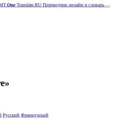
MT.
One
Translate.RU Переводчик онлайн и словарь
re»
й
Русский
Французский