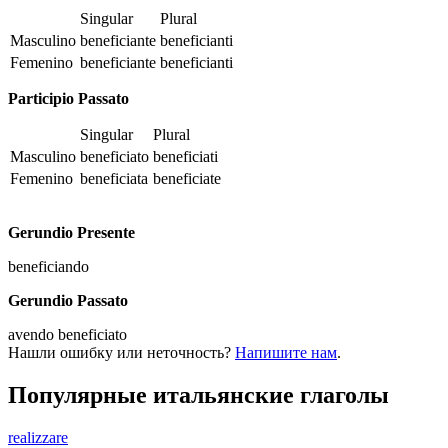
Singular
Plural
Masculino
beneficiante
beneficianti
Femenino
beneficiante
beneficianti
Participio Passato
Singular
Plural
Masculino
beneficiato
beneficiati
Femenino
beneficiata
beneficiate
Gerundio Presente
beneficiando
Gerundio Passato
avendo beneficiato
Нашли ошибку или неточность?
Напишите нам
.
Популярные итальянские глаголы
realizzare