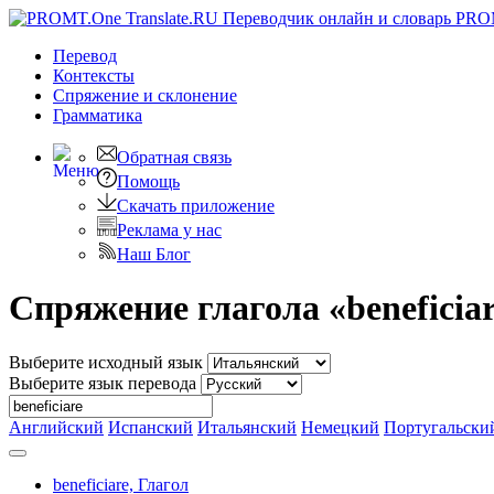
PRO
Перевод
Контексты
Спряжение
и склонение
Грамматика
Обратная связь
Помощь
Скачать приложение
Реклама у нас
Наш Блог
Спряжение глагола «beneficia
Выберите исходный язык
Выберите язык перевода
Английский
Испанский
Итальянский
Немецкий
Португальски
beneficiare,
Глагол