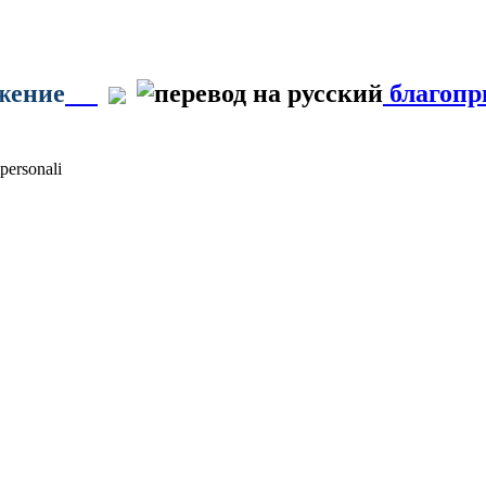
яжение
благопр
personali