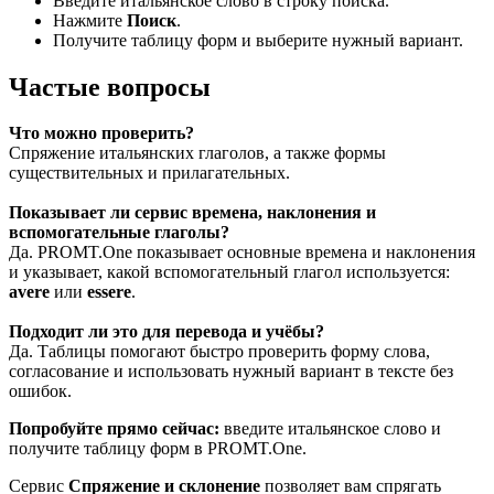
Введите итальянское слово в строку поиска.
Нажмите
Поиск
.
Получите таблицу форм и выберите нужный вариант.
Частые вопросы
Что можно проверить?
Спряжение итальянских глаголов, а также формы
существительных и прилагательных.
Показывает ли сервис времена, наклонения и
вспомогательные глаголы?
Да. PROMT.One показывает основные времена и наклонения
и указывает, какой вспомогательный глагол используется:
avere
или
essere
.
Подходит ли это для перевода и учёбы?
Да. Таблицы помогают быстро проверить форму слова,
согласование и использовать нужный вариант в тексте без
ошибок.
Попробуйте прямо сейчас:
введите итальянское слово и
получите таблицу форм в PROMT.One.
Сервис
Спряжение и склонение
позволяет вам спрягать