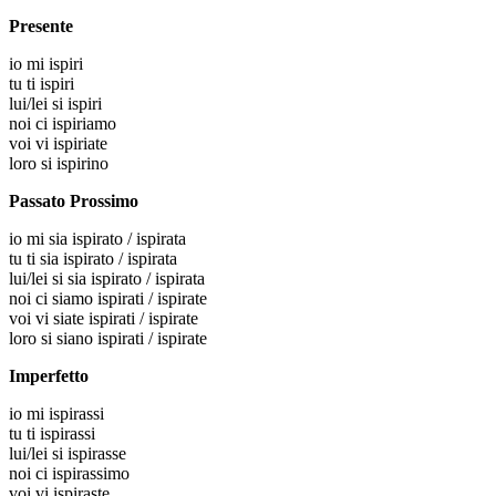
Presente
io
mi ispiri
tu
ti ispiri
lui/lei
si ispiri
noi
ci ispiriamo
voi
vi ispiriate
loro
si ispirino
Passato Prossimo
io
mi sia ispirato / ispirata
tu
ti sia ispirato / ispirata
lui/lei
si sia ispirato / ispirata
noi
ci siamo ispirati / ispirate
voi
vi siate ispirati / ispirate
loro
si siano ispirati / ispirate
Imperfetto
io
mi ispirassi
tu
ti ispirassi
lui/lei
si ispirasse
noi
ci ispirassimo
voi
vi ispiraste