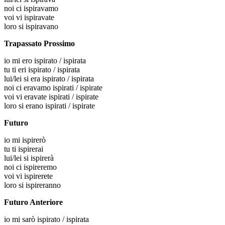
noi
ci ispiravamo
voi
vi ispiravate
loro
si ispiravano
Trapassato Prossimo
io
mi ero ispirato / ispirata
tu
ti eri ispirato / ispirata
lui/lei
si era ispirato / ispirata
noi
ci eravamo ispirati / ispirate
voi
vi eravate ispirati / ispirate
loro
si erano ispirati / ispirate
Futuro
io
mi ispirerò
tu
ti ispirerai
lui/lei
si ispirerà
noi
ci ispireremo
voi
vi ispirerete
loro
si ispireranno
Futuro Anteriore
io
mi sarò ispirato / ispirata