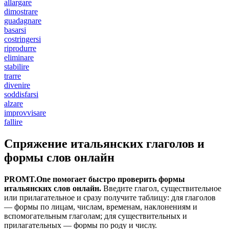
allargare
dimostrare
guadagnare
basarsi
costringersi
riprodurre
eliminare
stabilire
trarre
divenire
soddisfarsi
alzare
improvvisare
fallire
Спряжение итальянских глаголов и
формы слов онлайн
PROMT.One помогает быстро проверить формы
итальянских слов онлайн.
Введите глагол, существительное
или прилагательное и сразу получите таблицу: для глаголов
— формы по лицам, числам, временам, наклонениям и
вспомогательным глаголам; для существительных и
прилагательных — формы по роду и числу.