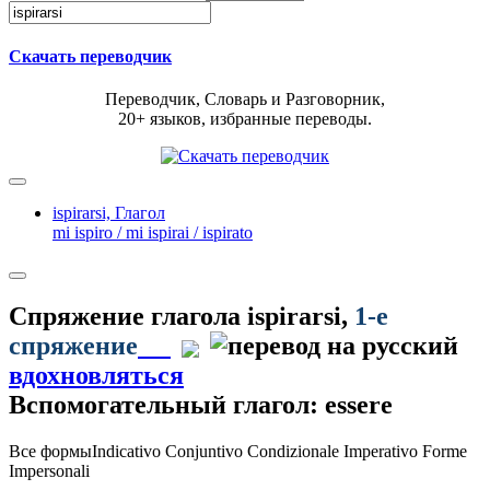
Скачать переводчик
Переводчик, Словарь и Разговорник,
20+ языков, избранные переводы.
ispirarsi,
Глагол
mi ispiro / mi ispirai / ispirato
Спряжение глагола
ispirarsi
,
1-е
спряжение
вдохновляться
Вспомогательный глагол: essere
Все формы
Indicativo
Conjuntivo
Condizionale
Imperativo
Forme
Impersonali