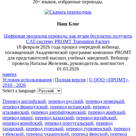
20+ языков, избранные переводы.
Наш Блог
Цифровая эволюция перевода: как вузам бесплатно получить
CAT-систему PROMT Translation Factory
18 февраля 2026 года прошел очередной вебинар,
посвященный Академической программе компании PROMT
для представителей высших учебных заведений. Вебинар
провела Наталья Железняк, руководитель лингвистич
01.03.2026
наверх
Условия использования
|
Полная версия
|
© ООО «ПРОМТ»,
2010 - 2026
Select a language
Перевод английский
,
перевод русский
,
перевод немецкий
,
перевод французский
,
перевод испанский
,
перевод
итальянский
,
перевод азербайджанский
,
перевод арабский
,
перевод иврит
,
перевод казахский
,
перевод китайский
,
перевод корейский
,
перевод португальский
,
перевод
татарский
,
перевод турецкий
,
перевод туркменский
,
перевод
узбекский
,
перевод украинский
,
перевод финский
,
перевод