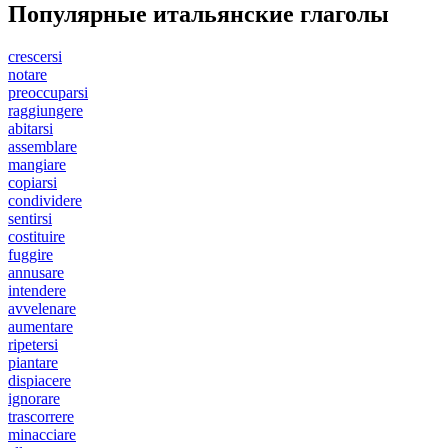
Популярные итальянские глаголы
crescersi
notare
preoccuparsi
raggiungere
abitarsi
assemblare
mangiare
copiarsi
condividere
sentirsi
costituire
fuggire
annusare
intendere
avvelenare
aumentare
ripetersi
piantare
dispiacere
ignorare
trascorrere
minacciare