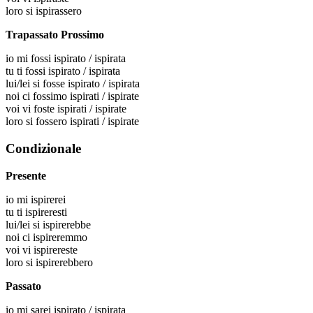
loro
si ispirassero
Trapassato Prossimo
io
mi fossi ispirato / ispirata
tu
ti fossi ispirato / ispirata
lui/lei
si fosse ispirato / ispirata
noi
ci fossimo ispirati / ispirate
voi
vi foste ispirati / ispirate
loro
si fossero ispirati / ispirate
Condizionale
Presente
io
mi ispirerei
tu
ti ispireresti
lui/lei
si ispirerebbe
noi
ci ispireremmo
voi
vi ispirereste
loro
si ispirerebbero
Passato
io
mi sarei ispirato / ispirata