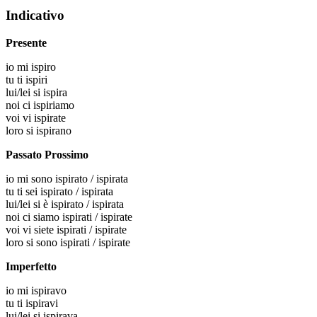
Indicativo
Presente
io
mi ispiro
tu
ti ispiri
lui/lei
si ispira
noi
ci ispiriamo
voi
vi ispirate
loro
si ispirano
Passato Prossimo
io
mi sono ispirato / ispirata
tu
ti sei ispirato / ispirata
lui/lei
si è ispirato / ispirata
noi
ci siamo ispirati / ispirate
voi
vi siete ispirati / ispirate
loro
si sono ispirati / ispirate
Imperfetto
io
mi ispiravo
tu
ti ispiravi
lui/lei
si ispirava