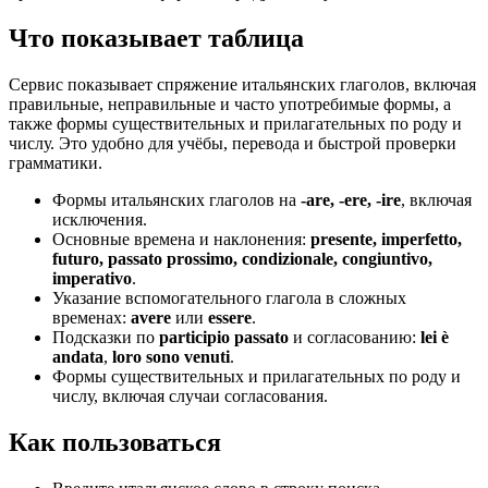
Что показывает таблица
Сервис показывает спряжение итальянских глаголов, включая
правильные, неправильные и часто употребимые формы, а
также формы существительных и прилагательных по роду и
числу. Это удобно для учёбы, перевода и быстрой проверки
грамматики.
Формы итальянских глаголов на
-are, -ere, -ire
, включая
исключения.
Основные времена и наклонения:
presente, imperfetto,
futuro, passato prossimo, condizionale, congiuntivo,
imperativo
.
Указание вспомогательного глагола в сложных
временах:
avere
или
essere
.
Подсказки по
participio passato
и согласованию:
lei è
andata
,
loro sono venuti
.
Формы существительных и прилагательных по роду и
числу, включая случаи согласования.
Как пользоваться