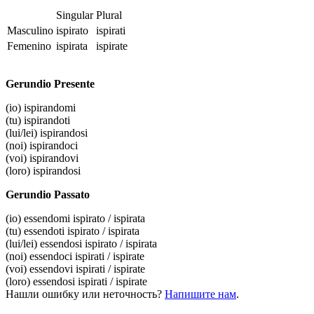
Singular
Plural
Masculino
ispirato
ispirati
Femenino
ispirata
ispirate
Gerundio Presente
(io)
ispirandomi
(tu)
ispirandoti
(lui/lei)
ispirandosi
(noi)
ispirandoci
(voi)
ispirandovi
(loro)
ispirandosi
Gerundio Passato
(io)
essendomi ispirato / ispirata
(tu)
essendoti ispirato / ispirata
(lui/lei)
essendosi ispirato / ispirata
(noi)
essendoci ispirati / ispirate
(voi)
essendovi ispirati / ispirate
(loro)
essendosi ispirati / ispirate
Нашли ошибку или неточность?
Напишите нам
.