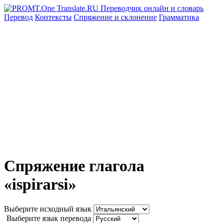
Перевод
Контексты
Спряжение
и склонение
Грамматика
Спряжение глагола
«ispirarsi»
Выберите исходный язык
Выберите язык перевода