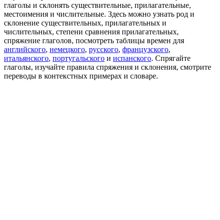
глаголы и склонять существительные, прилагательные,
местоимения и числительные. Здесь можно узнать род и
склонение существительных, прилагательных и
числительных, степени сравнения прилагательных,
спряжение глаголов, посмотреть таблицы времен для
английского
,
немецкого
,
русского
,
французского
,
итальянского
,
португальского
и
испанского
. Спрягайте
глаголы, изучайте правила спряжения и склонения, смотрите
переводы в контекстных примерах и словаре.