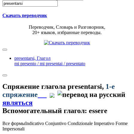
Скачать переводчик
Переводчик, Словарь и Разговорник,
20+ языков, избранные переводы.
presentarsi,
Глагол
mi presento / mi presentai / presentato
Спряжение глагола
presentarsi
,
1-е
спряжение
являться
Вспомогательный глагол: essere
Все формы
Indicativo
Conjuntivo
Condizionale
Imperativo
Forme
Impersonali