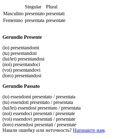
Singular
Plural
Masculino
presentato
presentati
Femenino
presentata
presentate
Gerundio Presente
(io)
presentandomi
(tu)
presentandoti
(lui/lei)
presentandosi
(noi)
presentandoci
(voi)
presentandovi
(loro)
presentandosi
Gerundio Passato
(io)
essendomi presentato / presentata
(tu)
essendoti presentato / presentata
(lui/lei)
essendosi presentato / presentata
(noi)
essendoci presentati / presentate
(voi)
essendovi presentati / presentate
(loro)
essendosi presentati / presentate
Нашли ошибку или неточность?
Напишите нам
.