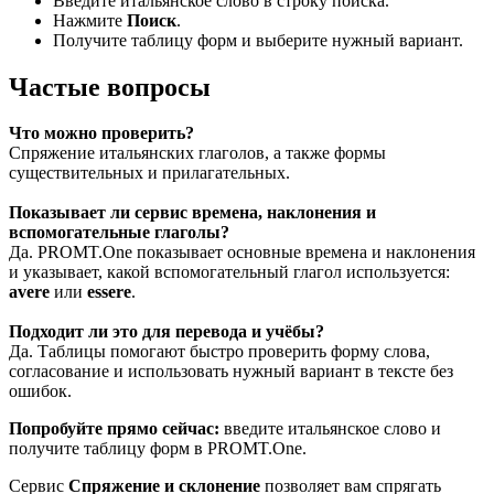
Введите итальянское слово в строку поиска.
Нажмите
Поиск
.
Получите таблицу форм и выберите нужный вариант.
Частые вопросы
Что можно проверить?
Спряжение итальянских глаголов, а также формы
существительных и прилагательных.
Показывает ли сервис времена, наклонения и
вспомогательные глаголы?
Да. PROMT.One показывает основные времена и наклонения
и указывает, какой вспомогательный глагол используется:
avere
или
essere
.
Подходит ли это для перевода и учёбы?
Да. Таблицы помогают быстро проверить форму слова,
согласование и использовать нужный вариант в тексте без
ошибок.
Попробуйте прямо сейчас:
введите итальянское слово и
получите таблицу форм в PROMT.One.
Сервис
Спряжение и склонение
позволяет вам спрягать