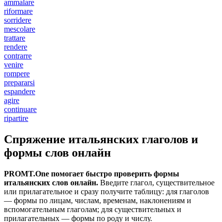
ammalare
riformare
sorridere
mescolare
trattare
rendere
contrarre
venire
rompere
prepararsi
espandere
agire
continuare
ripartire
Спряжение итальянских глаголов и
формы слов онлайн
PROMT.One помогает быстро проверить формы
итальянских слов онлайн.
Введите глагол, существительное
или прилагательное и сразу получите таблицу: для глаголов
— формы по лицам, числам, временам, наклонениям и
вспомогательным глаголам; для существительных и
прилагательных — формы по роду и числу.