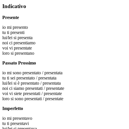
Indicativo
Presente
io
mi presento
tu
ti presenti
lui/lei
si presenta
noi
ci presentiamo
voi
vi presentate
loro
si presentano
Passato Prossimo
io
mi sono presentato / presentata
tu
ti sei presentato / presentata
lui/lei
si è presentato / presentata
noi
ci siamo presentati / presentate
voi
vi siete presentati / presentate
loro
si sono presentati / presentate
Imperfetto
io
mi presentavo
tu
ti presentavi
lui/lei
si presentava