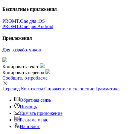
Бесплатные приложения
PROMT.One для iOS
PROMT.One для Android
Предложения
Для разработчиков
Копировать текст
Копировать перевод
Сообщить о проблеме
Перевод
Контексты
Спряжение
и склонение
Грамматика
Обратная связь
Помощь
Скачать приложение
Реклама у нас
Наш Блог