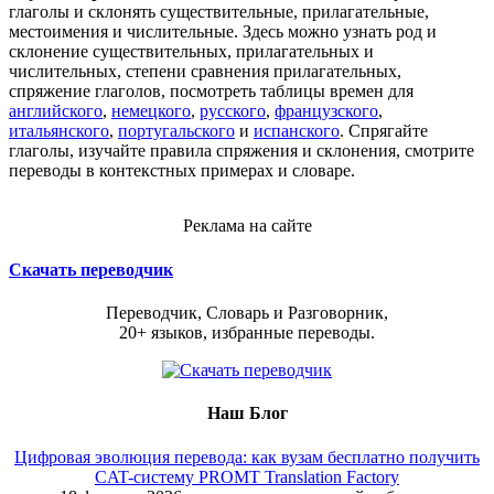
глаголы и склонять существительные, прилагательные,
местоимения и числительные. Здесь можно узнать род и
склонение существительных, прилагательных и
числительных, степени сравнения прилагательных,
спряжение глаголов, посмотреть таблицы времен для
английского
,
немецкого
,
русского
,
французского
,
итальянского
,
португальского
и
испанского
. Спрягайте
глаголы, изучайте правила спряжения и склонения, смотрите
переводы в контекстных примерах и словаре.
Реклама на сайте
Скачать переводчик
Переводчик, Словарь и Разговорник,
20+ языков, избранные переводы.
Наш Блог
Цифровая эволюция перевода: как вузам бесплатно получить
CAT-систему PROMT Translation Factory