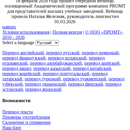
18 февраля 2026 года прошел очередной вебинар,
посвященный Академической программе компании PROMT
для представителей высших учебных заведений. Вебинар
провела Наталья Железняк, руководитель лингвистич
01.03.2026
наверх
Условия использования
|
Полная версия
|
© ООО «ПРОМТ»,
2010 - 2026
Select a language
Перевод английский
,
перевод русский
,
перевод немецкий
,
перевод французский
,
перевод испанский
,
перевод
итальянский
,
перевод азербайджанский
,
перевод арабский
,
перевод иврит
,
перевод казахский
,
перевод китайский
,
перевод корейский
,
перевод португальский
,
перевод
татарский
,
перевод турецкий
,
перевод туркменский
,
перевод
узбекский
,
перевод украинский
,
перевод финский
,
перевод
эстонский
,
перевод японский
Возможности
Перевод текста
Примеры употребления
Склонение и спряжение
Наш блог