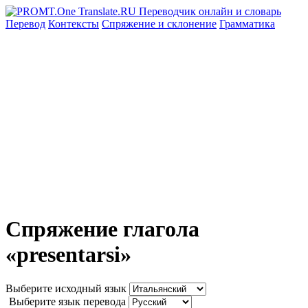
Перевод
Контексты
Спряжение
и склонение
Грамматика
Спряжение глагола
«presentarsi»
Выберите исходный язык
Выберите язык перевода