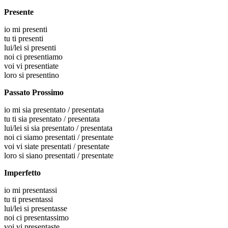
Presente
io
mi presenti
tu
ti presenti
lui/lei
si presenti
noi
ci presentiamo
voi
vi presentiate
loro
si presentino
Passato Prossimo
io
mi sia presentato / presentata
tu
ti sia presentato / presentata
lui/lei
si sia presentato / presentata
noi
ci siamo presentati / presentate
voi
vi siate presentati / presentate
loro
si siano presentati / presentate
Imperfetto
io
mi presentassi
tu
ti presentassi
lui/lei
si presentasse
noi
ci presentassimo
voi
vi presentaste