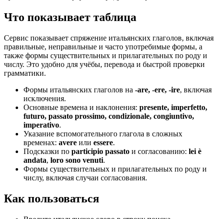
Что показывает таблица
Сервис показывает спряжение итальянских глаголов, включая
правильные, неправильные и часто употребимые формы, а
также формы существительных и прилагательных по роду и
числу. Это удобно для учёбы, перевода и быстрой проверки
грамматики.
Формы итальянских глаголов на
-are, -ere, -ire
, включая
исключения.
Основные времена и наклонения:
presente, imperfetto,
futuro, passato prossimo, condizionale, congiuntivo,
imperativo
.
Указание вспомогательного глагола в сложных
временах:
avere
или
essere
.
Подсказки по
participio passato
и согласованию:
lei è
andata
,
loro sono venuti
.
Формы существительных и прилагательных по роду и
числу, включая случаи согласования.
Как пользоваться