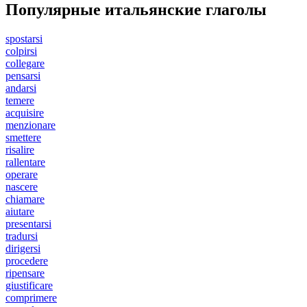
Популярные итальянские глаголы
spostarsi
colpirsi
collegare
pensarsi
andarsi
temere
acquisire
menzionare
smettere
risalire
rallentare
operare
nascere
chiamare
aiutare
presentarsi
tradursi
dirigersi
procedere
ripensare
giustificare
comprimere