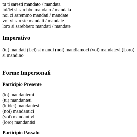
tu
ti saresti mandato / mandata
lui/lei
si sarebbe mandato / mandata
noi
ci saremmo mandati / mandate
voi
vi sareste mandati / mandate
loro
si sarebbero mandati / mandate
Imperativo
(tu)
mandati
(Lei)
si mandi
(noi)
mandiamoci
(voi)
mandatevi
(Loro)
si mandino
Forme Impersonali
Participio Presente
(io)
mandantemi
(tu)
mandanteti
(lui/lei)
mandantesi
(noi)
mandantici
(voi)
mandantivi
(loro)
mandantisi
Participio Passato