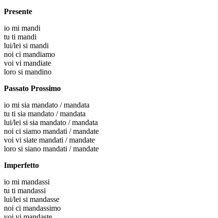
Presente
io
mi mandi
tu
ti mandi
lui/lei
si mandi
noi
ci mandiamo
voi
vi mandiate
loro
si mandino
Passato Prossimo
io
mi sia mandato / mandata
tu
ti sia mandato / mandata
lui/lei
si sia mandato / mandata
noi
ci siamo mandati / mandate
voi
vi siate mandati / mandate
loro
si siano mandati / mandate
Imperfetto
io
mi mandassi
tu
ti mandassi
lui/lei
si mandasse
noi
ci mandassimo
voi
vi mandaste