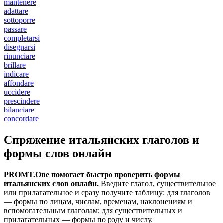
mantenere
adattare
sottoporre
passare
completarsi
disegnarsi
rinunciare
brillare
indicare
affondare
uccidere
prescindere
bilanciare
concordare
Спряжение итальянских глаголов и
формы слов онлайн
PROMT.One помогает быстро проверить формы
итальянских слов онлайн.
Введите глагол, существительное
или прилагательное и сразу получите таблицу: для глаголов
— формы по лицам, числам, временам, наклонениям и
вспомогательным глаголам; для существительных и
прилагательных — формы по роду и числу.