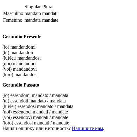
Singular
Plural
Masculino
mandato
mandati
Femenino
mandata
mandate
Gerundio Presente
(io)
mandandomi
(tu)
mandandoti
(lui/lei)
mandandosi
(noi)
mandandoci
(voi)
mandandovi
(loro)
mandandosi
Gerundio Passato
(io)
essendomi mandato / mandata
(tu)
essendoti mandato / mandata
(lui/lei)
essendosi mandato / mandata
(noi)
essendoci mandati / mandate
(voi)
essendovi mandati / mandate
(loro)
essendosi mandati / mandate
Нашли ошибку или неточность?
Напишите нам
.