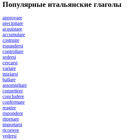
Популярные итальянские глаголы
approvare
precipitare
acquistare
accumulare
costruire
espandersi
controllare
sedersi
cercarsi
variare
iniziarsi
ballare
assomigliare
connettere
concludere
confermare
reagire
rispondere
ritornare
importarsi
ricorrere
vedersi