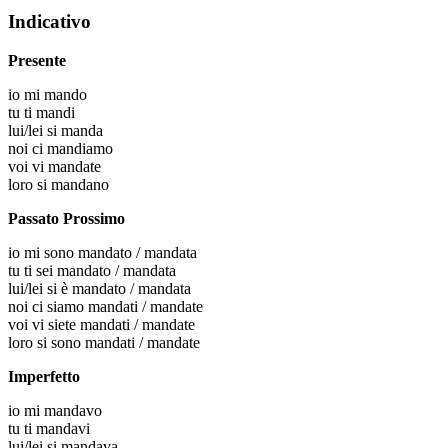
Indicativo
Presente
io
mi mando
tu
ti mandi
lui/lei
si manda
noi
ci mandiamo
voi
vi mandate
loro
si mandano
Passato Prossimo
io
mi sono mandato / mandata
tu
ti sei mandato / mandata
lui/lei
si è mandato / mandata
noi
ci siamo mandati / mandate
voi
vi siete mandati / mandate
loro
si sono mandati / mandate
Imperfetto
io
mi mandavo
tu
ti mandavi
lui/lei
si mandava