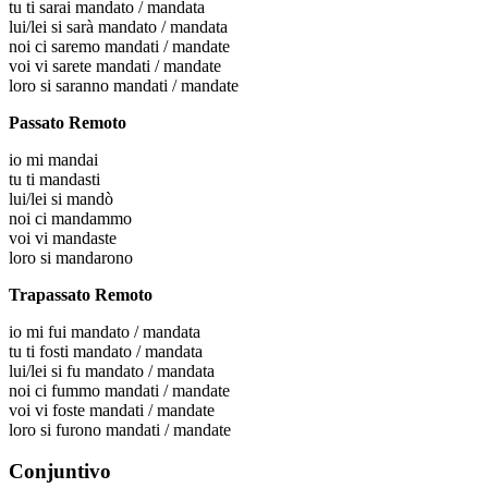
tu
ti sarai mandato / mandata
lui/lei
si sarà mandato / mandata
noi
ci saremo mandati / mandate
voi
vi sarete mandati / mandate
loro
si saranno mandati / mandate
Passato Remoto
io
mi mandai
tu
ti mandasti
lui/lei
si mandò
noi
ci mandammo
voi
vi mandaste
loro
si mandarono
Trapassato Remoto
io
mi fui mandato / mandata
tu
ti fosti mandato / mandata
lui/lei
si fu mandato / mandata
noi
ci fummo mandati / mandate
voi
vi foste mandati / mandate
loro
si furono mandati / mandate
Conjuntivo