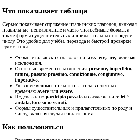
Что показывает таблица
Сервис показывает спряжение итальянских глаголов, включая
правильные, неправильные и часто употребимые формы, а
также формы существительных и прилагательных по роду и
числу. Это удобно для учёбы, перевода и быстрой проверки
грамматики.
Формы итальянских глаголов на
-are, -ere, -ire
, включая
исключения.
Основные времена и наклонения:
presente, imperfetto,
futuro, passato prossimo, condizionale, congiuntivo,
imperativo
.
Указание вспомогательного глагола в сложных
временах:
avere
или
essere
.
Подсказки по
participio passato
и согласованию:
lei è
andata
,
loro sono venuti
.
Формы существительных и прилагательных по роду и
числу, включая случаи согласования.
Как пользоваться