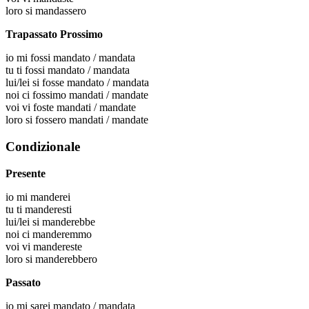
loro
si mandassero
Trapassato Prossimo
io
mi fossi mandato / mandata
tu
ti fossi mandato / mandata
lui/lei
si fosse mandato / mandata
noi
ci fossimo mandati / mandate
voi
vi foste mandati / mandate
loro
si fossero mandati / mandate
Condizionale
Presente
io
mi manderei
tu
ti manderesti
lui/lei
si manderebbe
noi
ci manderemmo
voi
vi mandereste
loro
si manderebbero
Passato
io
mi sarei mandato / mandata