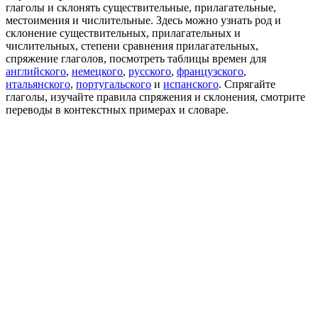
глаголы и склонять существительные, прилагательные,
местоимения и числительные. Здесь можно узнать род и
склонение существительных, прилагательных и
числительных, степени сравнения прилагательных,
спряжение глаголов, посмотреть таблицы времен для
английского
,
немецкого
,
русского
,
французского
,
итальянского
,
португальского
и
испанского
. Спрягайте
глаголы, изучайте правила спряжения и склонения, смотрите
переводы в контекстных примерах и словаре.