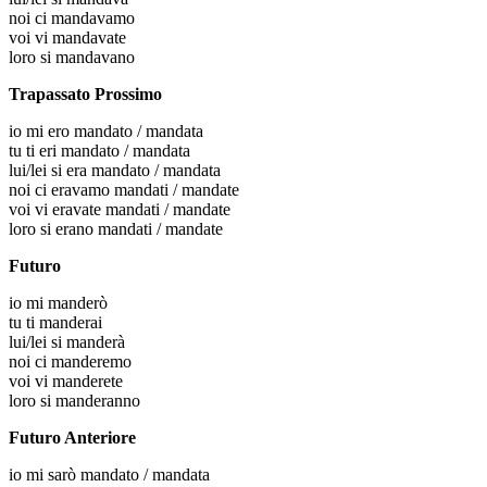
noi
ci mandavamo
voi
vi mandavate
loro
si mandavano
Trapassato Prossimo
io
mi ero mandato / mandata
tu
ti eri mandato / mandata
lui/lei
si era mandato / mandata
noi
ci eravamo mandati / mandate
voi
vi eravate mandati / mandate
loro
si erano mandati / mandate
Futuro
io
mi manderò
tu
ti manderai
lui/lei
si manderà
noi
ci manderemo
voi
vi manderete
loro
si manderanno
Futuro Anteriore
io
mi sarò mandato / mandata