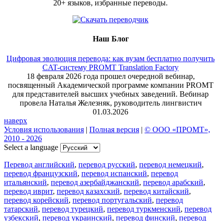
20+ языков, избранные переводы.
Наш Блог
Цифровая эволюция перевода: как вузам бесплатно получить
CAT-систему PROMT Translation Factory
18 февраля 2026 года прошел очередной вебинар,
посвященный Академической программе компании PROMT
для представителей высших учебных заведений. Вебинар
провела Наталья Железняк, руководитель лингвистич
01.03.2026
наверх
Условия использования
|
Полная версия
|
© ООО «ПРОМТ»,
2010 - 2026
Select a language
Перевод английский
,
перевод русский
,
перевод немецкий
,
перевод французский
,
перевод испанский
,
перевод
итальянский
,
перевод азербайджанский
,
перевод арабский
,
перевод иврит
,
перевод казахский
,
перевод китайский
,
перевод корейский
,
перевод португальский
,
перевод
татарский
,
перевод турецкий
,
перевод туркменский
,
перевод
узбекский
,
перевод украинский
,
перевод финский
,
перевод