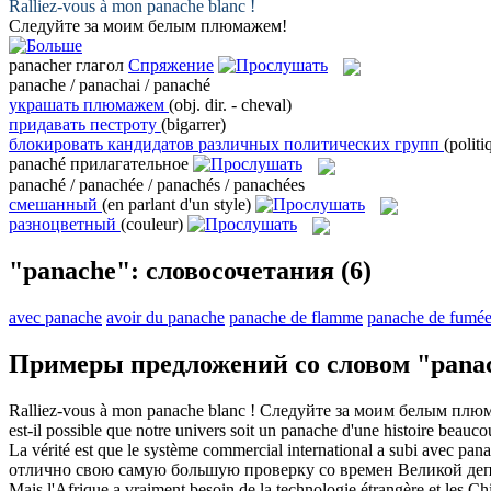
Ralliez-vous à mon
panache
blanc !
Следуйте за моим белым
плюмажем
!
panacher
глагол
Спряжение
panache / panachai / panaché
украшать плюмажем
(obj. dir. - cheval)
придавать пестроту
(bigarrer)
блокировать кандидатов различных политических групп
(politi
panaché
прилагательное
panaché / panachée / panachés / panachées
смешанный
(en parlant d'un style)
разноцветный
(couleur)
"panache": словосочетания
(6)
avec panache
avoir du panache
panache de flamme
panache de fumé
Примеры предложений со словом "pana
Ralliez-vous à mon
panache
blanc !
Следуйте за моим белым
плю
est-il possible que notre univers soit un
panache
d'une histoire beauco
La vérité est que le système commercial international a subi avec
pana
отлично свою самую большую проверку со времен Великой деп
Mais l'Afrique a vraiment besoin de la technologie étrangère et les Chi