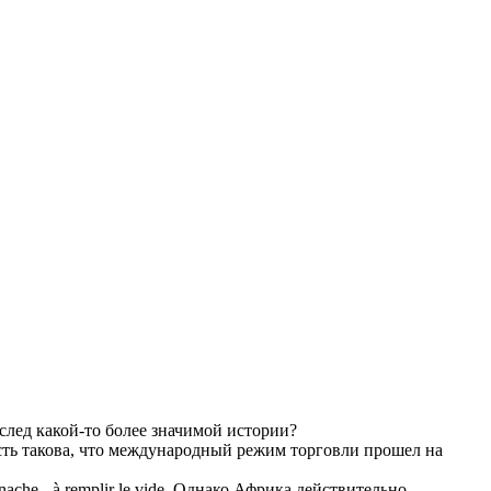
след какой-то более значимой истории?
сть такова, что международный режим торговли прошел на
nache
- à remplir le vide.
Однако Африка действительно