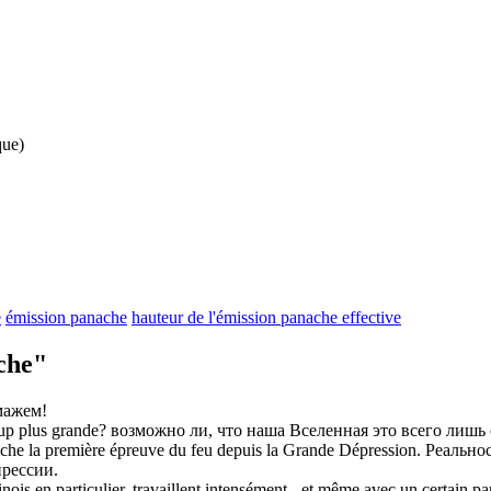
que)
e
émission panache
hauteur de l'émission panache effective
che"
мажем
!
up plus grande?
возможно ли, что наша Вселенная это всего лишь 
che
la première épreuve du feu depuis la Grande Dépression.
Реально
рессии.
nois en particulier, travaillent intensément - et même avec un certain
pa