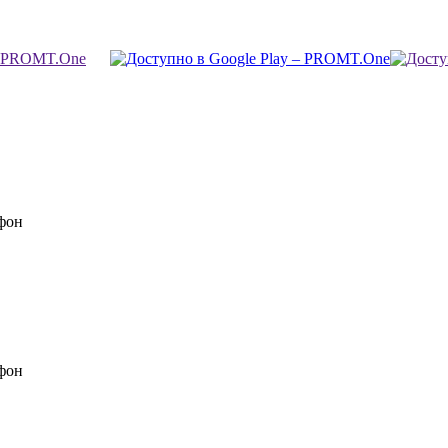
фон
фон