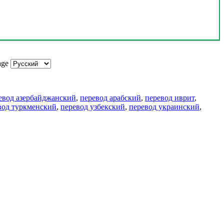
age
евод азербайджанский
,
перевод арабский
,
перевод иврит
,
вод туркменский
,
перевод узбекский
,
перевод украинский
,