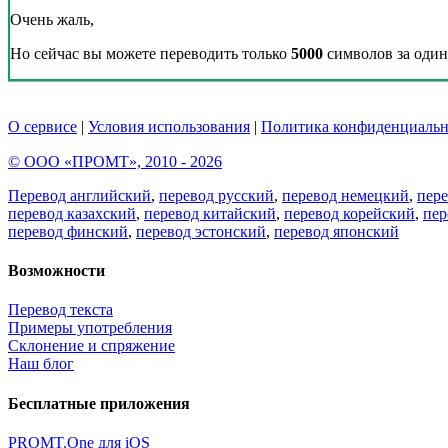
Очень жаль,
Но сейчас вы можете переводить только
5000
символов за один 
О сервисе
|
Условия использования
|
Политика конфиденциальн
© ООО «ПРОМТ», 2010 - 2026
Перевод английский
,
перевод русский
,
перевод немецкий
,
пер
перевод казахский
,
перевод китайский
,
перевод корейский
,
пер
перевод финский
,
перевод эстонский
,
перевод японский
Возможности
Перевод текста
Примеры употребления
Склонение и спряжение
Наш блог
Бесплатные приложения
PROMT.One для iOS