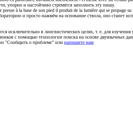
ти, упорно и настойчиво стремятся заполнить эту нишу.
e presse à la base de son pied il produit de la lumière qui se propage su
ораторию и просто нажмём на основание ствола, оно станет испу
ся исключительно в лингвистических целях, т. е. для изучения 
очников с помощью технологии поиска на основе двуязычных д
ию "Сообщить о проблеме" или
напишите нам