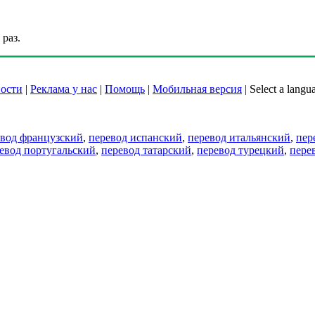
раз.
ости
|
Реклама у нас
|
Помощь
|
Мобильная версия
|
Select a langu
евод французский
,
перевод испанский
,
перевод итальянский
,
пер
евод португальский
,
перевод татарский
,
перевод турецкий
,
пере