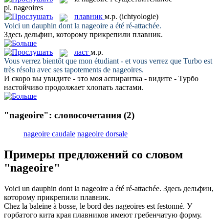
pl.
nageoires
плавник
м.р.
(ichtyologie)
Voici un dauphin dont la
nageoire
a été ré-attachée.
Здесь дельфин, которому прикрепили
плавник
.
ласт
м.р.
Vous verrez bientôt que mon étudiant - et vous verrez que Turbo est
très résolu avec ses tapotements de
nageoires
.
И скоро вы увидите - это моя аспирантка - видите - Турбо
настойчиво продолжает хлопать
ластами
.
"nageoire": словосочетания
(2)
nageoire caudale
nageoire dorsale
Примеры предложений со словом
"nageoire"
Voici un dauphin dont la
nageoire
a été ré-attachée.
Здесь дельфин,
которому прикрепили
плавник
.
Chez la baleine à bosse, le bord des
nageoires
est festonné.
У
горбатого кита края
плавников
имеют гребенчатую форму.