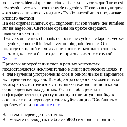
Vous verrez bientôt que mon étudiant - et vous verrez que Turbo est
très résolu avec ses tapotements de
nageoires
.
И скоро вы увидите
- это моя аспирантка - видите - Турбо настойчиво продолжает
хлопать
ластами
.
Il a des organes lumineux qui clignotent sur son ventre, des lumières
sur les
nageoires
.
Световые органы на брюхе сверкают,
плавники
светятся.
Il va vers un de mes étudiants de troisième cycle et le tapote avec ses
nageoires
, comme il le ferait avec un pingouin femelle.
Он
подходит к одной из моих аспиранток и начинает хлопать
ластами
, как стал бы это делать при знакомстве с самкой.
Больше
Примеры употребления слов в разных контекстах
предоставляются исключительно в лингвистических целях, т.
е. для изучения употребления слов в одном языке и вариантов
их перевода на другой. Все образцы собраны автоматически
из открытых источников с помощью технологии поиска на
основе двуязычных данных. Если вы обнаружили
орфографическую, пунктуационную или иную ошибку в
оригинале или переводе, используйте опцию "Сообщить о
проблеме" или
напишите нам
Ваш текст переведен частично.
Вы можете переводить не более
5000
символов за один раз.