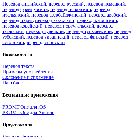
Перевод английский
,
перевод русский
,
перевод немецкий
,
перевод французский
,
перевод испанский
,
перевод
итальянский
,
перевод азербайджанский
,
перевод арабский
,
перевод иврит
,
перевод казахский
,
перевод китайский
,
перевод корейский
,
перевод португальский
,
перевод
татарский
,
перевод турецкий
,
перевод туркменский
,
перевод
узбекский
,
перевод украинский
,
перевод финский
,
перевод
эстонский
,
перевод японский
Возможности
Перевод текста
Примеры употребления
Склонение и спряжение
Наш блог
Бесплатные приложения
PROMT.One для iOS
PROMT.One для Android
Предложения
Для разработчиков