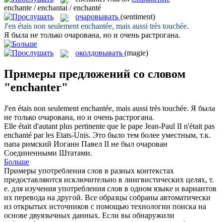
enchante / enchantai / enchanté
очаровывать
(sentiment)
J'en étais non seulement
enchantée
, mais aussi très touchée.
Я была не только
очарована
, но и очень растрогана.
околдовывать
(magie)
Примеры предложений со словом
"enchanter"
J'en étais non seulement
enchantée
, mais aussi très touchée.
Я была
не только
очарована
, но и очень растрогана.
Elle était d'autant plus pertinente que le pape Jean-Paul II n'était pas
enchanté
par les Etats-Unis.
Это было тем более уместным, т.к.
папа римский Иоганн Павел II не был
очарован
Соединенными Штатами.
Больше
Примеры употребления слов в разных контекстах
предоставляются исключительно в лингвистических целях, т.
е. для изучения употребления слов в одном языке и вариантов
их перевода на другой. Все образцы собраны автоматически
из открытых источников с помощью технологии поиска на
основе двуязычных данных. Если вы обнаружили