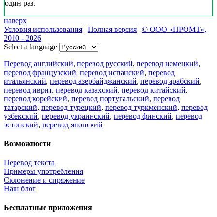
один раз.
наверх
Условия использования
|
Полная версия
|
© ООО «ПРОМТ»,
2010 - 2026
Select a language
Перевод английский
,
перевод русский
,
перевод немецкий
,
перевод французский
,
перевод испанский
,
перевод
итальянский
,
перевод азербайджанский
,
перевод арабский
,
перевод иврит
,
перевод казахский
,
перевод китайский
,
перевод корейский
,
перевод португальский
,
перевод
татарский
,
перевод турецкий
,
перевод туркменский
,
перевод
узбекский
,
перевод украинский
,
перевод финский
,
перевод
эстонский
,
перевод японский
Возможности
Перевод текста
Примеры употребления
Склонение и спряжение
Наш блог
Бесплатные приложения