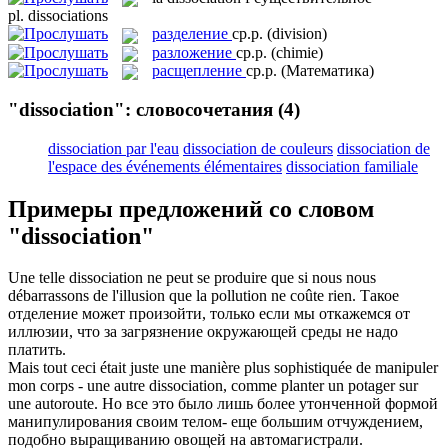
pl.
dissociations
разделение
ср.р.
(division)
разложение
ср.р.
(chimie)
расщепление
ср.р.
(Математика)
"dissociation": словосочетания
(4)
dissociation par l'eau
dissociation de couleurs
dissociation de
l'espace des événements élémentaires
dissociation familiale
Примеры предложений со словом
"dissociation"
Une telle
dissociation
ne peut se produire que si nous nous
débarrassons de l'illusion que la pollution ne coûte rien.
Такое
отделение может произойти, только если мы откажемся от
иллюзии, что за загрязнение окружающей среды не надо
платить.
Mais tout ceci était juste une manière plus sophistiquée de manipuler
mon corps - une autre
dissociation
, comme planter un potager sur
une autoroute.
Но все это было лишь более утонченной формой
манипулирования своим телом- еще большим отчуждением,
подобно выращиванию овощей на автомагистрали.