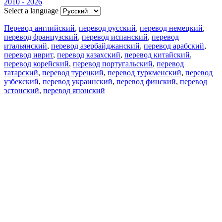
2010 - 2026
Select a language
Перевод английский
,
перевод русский
,
перевод немецкий
,
перевод французский
,
перевод испанский
,
перевод
итальянский
,
перевод азербайджанский
,
перевод арабский
,
перевод иврит
,
перевод казахский
,
перевод китайский
,
перевод корейский
,
перевод португальский
,
перевод
татарский
,
перевод турецкий
,
перевод туркменский
,
перевод
узбекский
,
перевод украинский
,
перевод финский
,
перевод
эстонский
,
перевод японский
Возможности
Перевод текста
Примеры употребления
Склонение и спряжение
Наш блог
Бесплатные приложения
PROMT.One для iOS
PROMT.One для Android