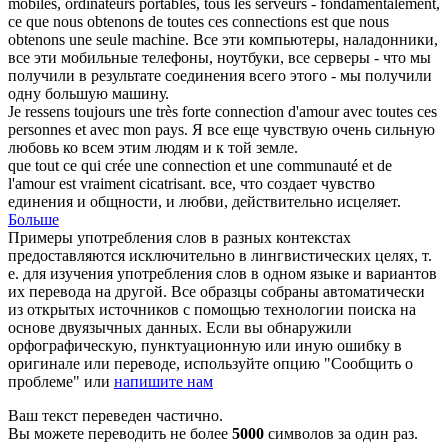
mobiles, ordinateurs portables, tous les serveurs - fondamentalement,
ce que nous obtenons de toutes ces
connections
est que nous
obtenons une seule machine.
Все эти компьютеры, наладонники,
все эти мобильные телефоны, ноутбуки, все серверы - что мы
получили в результате
соединения
всего этого - мы получили
одну большую машину.
Je ressens toujours une très forte
connection
d'amour avec toutes ces
personnes et avec mon pays.
Я все еще чувствую очень сильную
любовь ко всем этим людям и к той земле.
que tout ce qui crée une
connection
et une communauté et de
l'amour est vraiment cicatrisant.
все, что создает чувство
единения и общности, и любви, действительно исцеляет.
Больше
Примеры употребления слов в разных контекстах
предоставляются исключительно в лингвистических целях, т.
е. для изучения употребления слов в одном языке и вариантов
их перевода на другой. Все образцы собраны автоматически
из открытых источников с помощью технологии поиска на
основе двуязычных данных. Если вы обнаружили
орфографическую, пунктуационную или иную ошибку в
оригинале или переводе, используйте опцию "Сообщить о
проблеме" или
напишите нам
Ваш текст переведен частично.
Вы можете переводить не более
5000
символов за один раз.