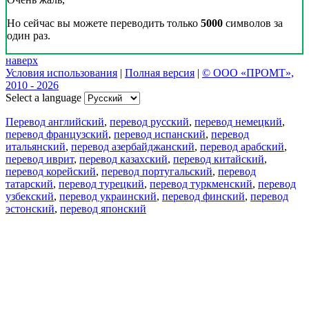
Но сейчас вы можете переводить только
5000
символов за
один раз.
наверх
Условия использования
|
Полная версия
|
© ООО «ПРОМТ»,
2010 - 2026
Select a language
Перевод английский
,
перевод русский
,
перевод немецкий
,
перевод французский
,
перевод испанский
,
перевод
итальянский
,
перевод азербайджанский
,
перевод арабский
,
перевод иврит
,
перевод казахский
,
перевод китайский
,
перевод корейский
,
перевод португальский
,
перевод
татарский
,
перевод турецкий
,
перевод туркменский
,
перевод
узбекский
,
перевод украинский
,
перевод финский
,
перевод
эстонский
,
перевод японский
Возможности
Перевод текста
Примеры употребления
Склонение и спряжение
Наш блог