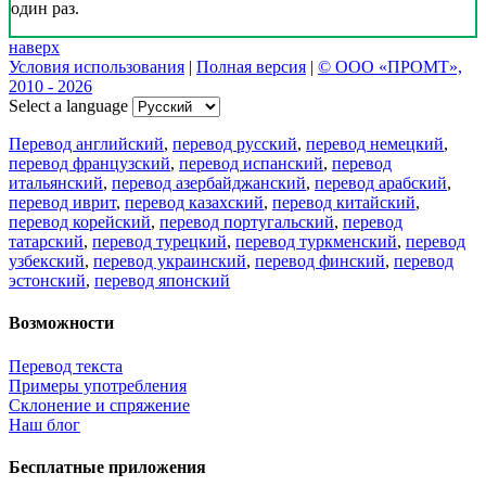
один раз.
наверх
Условия использования
|
Полная версия
|
© ООО «ПРОМТ»,
2010 - 2026
Select a language
Перевод английский
,
перевод русский
,
перевод немецкий
,
перевод французский
,
перевод испанский
,
перевод
итальянский
,
перевод азербайджанский
,
перевод арабский
,
перевод иврит
,
перевод казахский
,
перевод китайский
,
перевод корейский
,
перевод португальский
,
перевод
татарский
,
перевод турецкий
,
перевод туркменский
,
перевод
узбекский
,
перевод украинский
,
перевод финский
,
перевод
эстонский
,
перевод японский
Возможности
Перевод текста
Примеры употребления
Склонение и спряжение
Наш блог
Бесплатные приложения