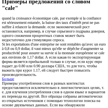
Примеры предложений со словом
"cale"
quand la croissance économique
cale
, par exemple si la confiance
est sérieusement entamée, la baisse des taux d'intérêt peut ne pas
suffire à relancer la demande.
если экономический рост
остановится, например, в случае серьезного подрыва доверия,
одного снижения процентных ставок может быть
недостаточно для стимуляции спроса.
Si les exportations d'une entreprise ne sont rentables qu'avec un euro
à 0,8 ou 0,9 dollar, il vaut mieux qu'elle se dépêche d'augmenter sa
productivité pour assurer sa survie si la monnaie européenne se
cale
aux environs de 1,17 dollar.
А если какая-то экспортирующая
фирма является прибыльной только в случае, если курс евро
падает до 0.80 или 0.90 доллара США, то для того, чтобы
выжить при курсе 1.17, ей следует быстрее повысить
производительность.
Больше
Примеры употребления слов в разных контекстах
предоставляются исключительно в лингвистических целях, т.
е. для изучения употребления слов в одном языке и вариантов
их перевода на другой. Все образцы собраны автоматически
из открытых источников с помощью технологии поиска на
основе двуязычных данных. Если вы обнаружили