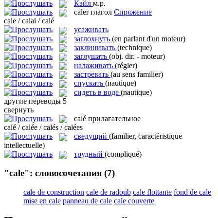
Кэйл
м.р.
caler
глагол
Спряжение
cale / calai / calé
усаживать
заглохнуть
(en parlant d'un moteur)
заклинивать
(technique)
заглушать
(obj. dir. - moteur)
налаживать
(régler)
застревать
(au sens familier)
спускать
(nautique)
сидеть в воде
(nautique)
другие переводы
5
свернуть
calé
прилагательное
calé / calée / calés / calées
сведущий
(familier, caractéristique
intellectuelle)
трудный
(compliqué)
"cale": словосочетания
(7)
cale de construction
cale de radoub
cale flottante
fond de cale
mise en cale
panneau de cale
cale couverte