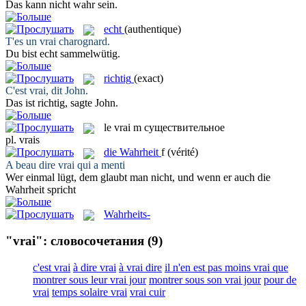
Das kann nicht
wahr
sein.
echt
(authentique)
T'es un
vrai
charognard.
Du bist
echt
sammelwütig.
richtig
(exact)
C'est
vrai
, dit John.
Das ist
richtig
, sagte John.
le
vrai
m
существительное
pl.
vrais
die
Wahrheit
f
(vérité)
A beau dire
vrai
qui a menti
Wer einmal lügt, dem glaubt man nicht, und wenn er auch die
Wahrheit
spricht
Wahrheits-
"vrai": словосочетания
(9)
c'est vrai
à dire vrai
à vrai dire
il n'en est pas moins vrai que
montrer sous leur vrai jour
montrer sous son vrai jour
pour de
vrai
temps solaire vrai
vrai cuir