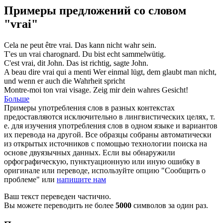
Примеры предложений со словом
"vrai"
Cela ne peut être
vrai
.
Das kann nicht
wahr
sein.
T'es un
vrai
charognard.
Du bist
echt
sammelwütig.
C'est
vrai
, dit John.
Das ist
richtig
, sagte John.
A beau dire
vrai
qui a menti
Wer einmal lügt, dem glaubt man nicht,
und wenn er auch die
Wahrheit
spricht
Montre-moi ton
vrai
visage.
Zeig mir dein
wahres
Gesicht!
Больше
Примеры употребления слов в разных контекстах
предоставляются исключительно в лингвистических целях, т.
е. для изучения употребления слов в одном языке и вариантов
их перевода на другой. Все образцы собраны автоматически
из открытых источников с помощью технологии поиска на
основе двуязычных данных. Если вы обнаружили
орфографическую, пунктуационную или иную ошибку в
оригинале или переводе, используйте опцию "Сообщить о
проблеме" или
напишите нам
Ваш текст переведен частично.
Вы можете переводить не более
5000
символов за один раз.