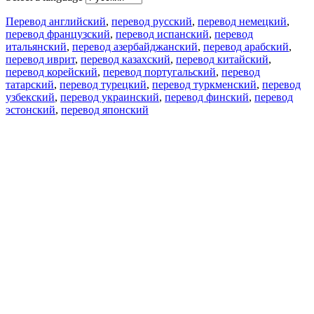
Перевод английский
,
перевод русский
,
перевод немецкий
,
перевод французский
,
перевод испанский
,
перевод
итальянский
,
перевод азербайджанский
,
перевод арабский
,
перевод иврит
,
перевод казахский
,
перевод китайский
,
перевод корейский
,
перевод португальский
,
перевод
татарский
,
перевод турецкий
,
перевод туркменский
,
перевод
узбекский
,
перевод украинский
,
перевод финский
,
перевод
эстонский
,
перевод японский
Возможности
Перевод текста
Примеры употребления
Склонение и спряжение
Наш блог
Бесплатные приложения
PROMT.One для iOS
PROMT.One для Android
Предложения