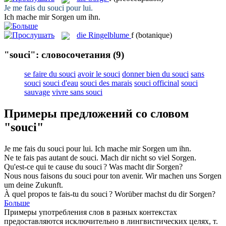
Je me fais du
souci
pour lui.
Ich mache mir
Sorgen
um ihn.
die
Ringelblume
f
(botanique)
"souci": словосочетания
(9)
se faire du souci
avoir le souci
donner bien du souci
sans
souci
souci d'eau
souci des marais
souci officinal
souci
sauvage
vivre sans souci
Примеры предложений со словом
"souci"
Je me fais du
souci
pour lui.
Ich mache mir
Sorgen
um ihn.
Ne te fais pas autant de
souci
.
Mach dir nicht so viel
Sorgen
.
Qu'est-ce qui te cause du
souci
?
Was macht dir
Sorgen
?
Nous nous faisons du
souci
pour ton avenir.
Wir machen uns
Sorgen
um deine Zukunft.
À quel propos te fais-tu du
souci
?
Worüber machst du dir
Sorgen
?
Больше
Примеры употребления слов в разных контекстах
предоставляются исключительно в лингвистических целях, т.