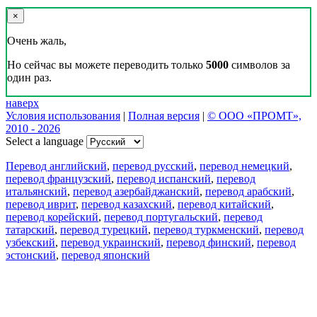
×
Очень жаль,
Но сейчас вы можете переводить только
5000
символов за
один раз.
наверх
Условия использования
|
Полная версия
|
© ООО «ПРОМТ»,
2010 - 2026
Select a language
Перевод английский
,
перевод русский
,
перевод немецкий
,
перевод французский
,
перевод испанский
,
перевод
итальянский
,
перевод азербайджанский
,
перевод арабский
,
перевод иврит
,
перевод казахский
,
перевод китайский
,
перевод корейский
,
перевод португальский
,
перевод
татарский
,
перевод турецкий
,
перевод туркменский
,
перевод
узбекский
,
перевод украинский
,
перевод финский
,
перевод
эстонский
,
перевод японский
Возможности
Перевод текста