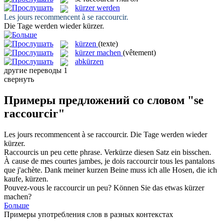
kürzer werden
Les jours recommencent à
se raccourcir
.
Die Tage
werden
wieder
kürzer
.
kürzen
(texte)
kürzer machen
(vêtement)
abkürzen
другие переводы
1
свернуть
Примеры предложений со словом "se
raccourcir"
Les jours recommencent à
se raccourcir
.
Die Tage
werden
wieder
kürzer
.
Raccourcis
un peu cette phrase.
Verkürze
diesen Satz ein bisschen.
À cause de mes courtes jambes, je dois
raccourcir
tous les pantalons
que j'achète.
Dank meiner kurzen Beine muss ich alle Hosen, die ich
kaufe,
kürzen
.
Pouvez-vous le
raccourcir
un peu?
Können Sie das etwas
kürzer
machen
?
Больше
Примеры употребления слов в разных контекстах