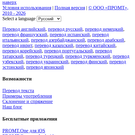
наверх
Условия использования
|
Полная версия
|
© ООО «ПРОМТ»,
2010 - 2026
Select a language
Перевод английский
,
перевод русский
,
перевод немецкий
,
перевод французский
,
перевод испанский
,
перевод
итальянский
,
перевод азербайджанский
,
перевод арабский
,
перевод иврит
,
перевод казахский
,
перевод китайский
,
перевод корейский
,
перевод португальский
,
перевод
татарский
,
перевод турецкий
,
перевод туркменский
,
перевод
узбекский
,
перевод украинский
,
перевод финский
,
перевод
эстонский
,
перевод японский
Возможности
Перевод текста
Примеры употребления
Склонение и спряжение
Наш блог
Бесплатные приложения
PROMT.One для iOS