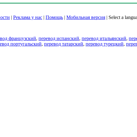
ости
|
Реклама у нас
|
Помощь
|
Мобильная версия
|
Select a langu
евод французский
,
перевод испанский
,
перевод итальянский
,
пер
евод португальский
,
перевод татарский
,
перевод турецкий
,
пере