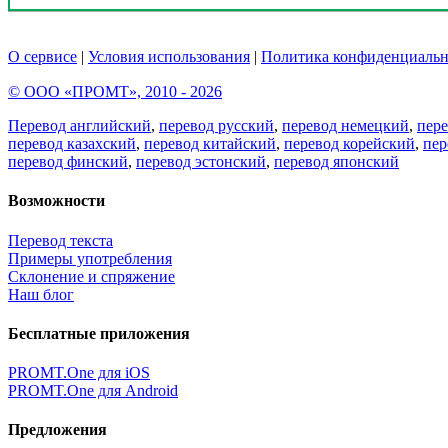
О сервисе
|
Условия использования
|
Политика конфиденциальн
© ООО «ПРОМТ», 2010 - 2026
Перевод английский
,
перевод русский
,
перевод немецкий
,
пер
перевод казахский
,
перевод китайский
,
перевод корейский
,
пер
перевод финский
,
перевод эстонский
,
перевод японский
Возможности
Перевод текста
Примеры употребления
Склонение и спряжение
Наш блог
Бесплатные приложения
PROMT.One для iOS
PROMT.One для Android
Предложения