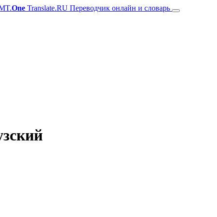
MT.
One
Translate.RU Переводчик онлайн и словарь
узский