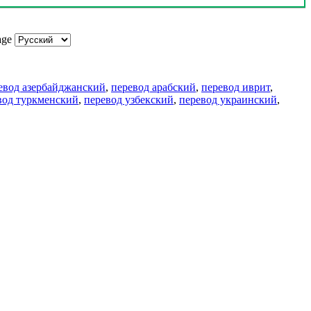
age
евод азербайджанский
,
перевод арабский
,
перевод иврит
,
вод туркменский
,
перевод узбекский
,
перевод украинский
,