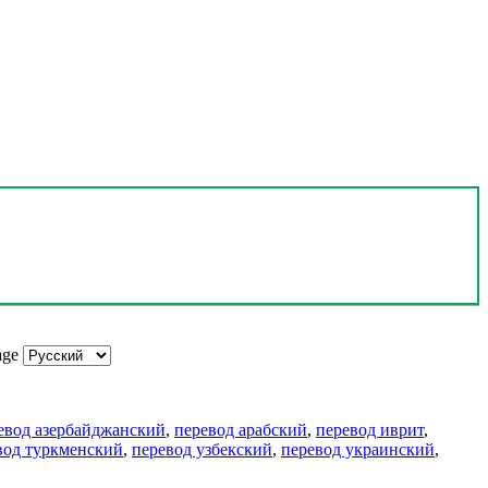
age
евод азербайджанский
,
перевод арабский
,
перевод иврит
,
вод туркменский
,
перевод узбекский
,
перевод украинский
,