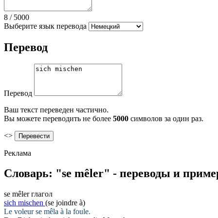
8
/
5000
Выберите язык перевода
Перевод
Перевод
Ваш текст переведен частично.
Вы можете переводить не более
5000
символов за один раз.
<>
Реклама
Словарь: "se mêler" - переводы и прим
se mêler
глагол
sich mischen
(se joindre à)
Le voleur
se mêla
à la foule.