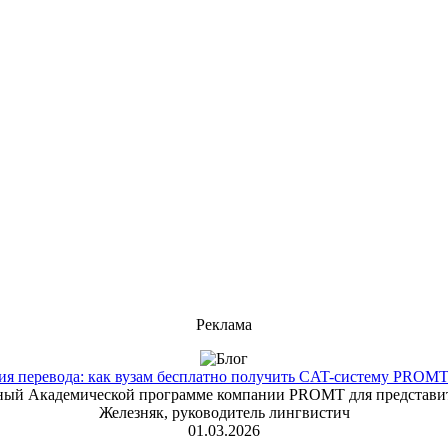
Реклама
 перевода: как вузам бесплатно получить CAT-систему PROMT T
енный Академической программе компании PROMT для представит
Железняк, руководитель лингвистич
01.03.2026