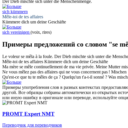
Der Dieb
mischte sich
unter die Menschenmenge.
sich kümmern
Mêle-toi
de tes affaires
Kümmere dich
um deine Geschäfte
sich vereinigen
(voix, rires)
Примеры предложений со словом "se mê
Le voleur
se mêla
à la foule.
Der Dieb
mischte sich
unter die Mensch
Mêle-toi
de tes affaires
Kümmere dich
um deine Geschäfte
Ma mère
se mêle
continuellement de ma vie privée.
Meine Mutter
mis
Ne
vous mêlez
pas des affaires qui ne vous concernent pas !
Mischen 
Qu'est-ce que tu
te mêles
de ça ? Quelqu'un t'a-t-il sonné ?
Was
misch
Примеры употребления слов в разных контекстах предоставляют
другой. Все образцы собраны автоматически из открытых ист
или иную ошибку в оригинале или переводе, используйте опц
PROMT Expert NMT
Переводчик для переводчиков