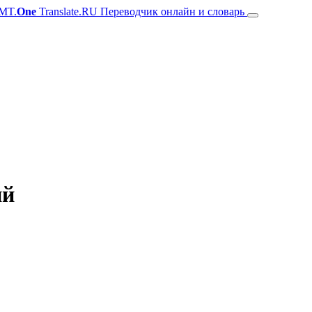
MT.
One
Translate.RU Переводчик онлайн и словарь
ий