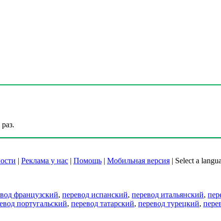
раз.
ости
|
Реклама у нас
|
Помощь
|
Мобильная версия
|
Select a langu
евод французский
,
перевод испанский
,
перевод итальянский
,
пер
евод португальский
,
перевод татарский
,
перевод турецкий
,
пере