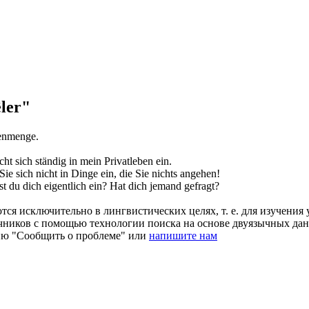
ler"
enmenge.
cht sich
ständig in mein Privatleben ein.
Sie sich
nicht in Dinge ein, die Sie nichts angehen!
st
du dich eigentlich ein? Hat dich jemand gefragt?
ся исключительно в лингвистических целях, т. е. для изучения 
очников с помощью технологии поиска на основе двуязычных д
ию "Сообщить о проблеме" или
напишите нам