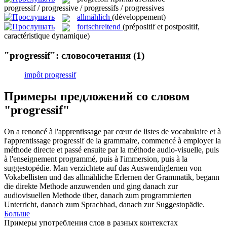
progressif / progressive / progressifs / progressives
allmählich
(développement)
fortschreitend
(prépositif et postpositif,
caractéristique dynamique)
"progressif": словосочетания
(1)
impôt progressif
Примеры предложений со словом
"progressif"
On a renoncé à l'apprentissage par cœur de listes de vocabulaire et à
l'apprentissage
progressif
de la grammaire, commencé à employer la
méthode directe et passé ensuite par la méthode audio-visuelle, puis
à l'enseignement programmé, puis à l'immersion, puis à la
suggestopédie.
Man verzichtete auf das Auswendiglernen von
Vokabellisten und das
allmähliche
Erlernen der Grammatik, begann
die direkte Methode anzuwenden und ging danach zur
audiovisuellen Methode über, danach zum programmierten
Unterricht, danach zum Sprachbad, danach zur Suggestopädie.
Больше
Примеры употребления слов в разных контекстах