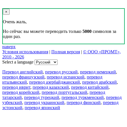
×
Очень жаль,
Но сейчас вы можете переводить только
5000
символов за
один раз.
наверх
Условия использования
|
Полная версия
|
© ООО «ПРОМТ»,
2010 - 2026
Select a language
Перевод английский
,
перевод русский
,
перевод немецкий
,
перевод французский
,
перевод испанский
,
перевод
итальянский
,
перевод азербайджанский
,
перевод арабский
,
перевод иврит
,
перевод казахский
,
перевод китайский
,
перевод корейский
,
перевод португальский
,
перевод
татарский
,
перевод турецкий
,
перевод туркменский
,
перевод
узбекский
,
перевод украинский
,
перевод финский
,
перевод
эстонский
,
перевод японский
Возможности