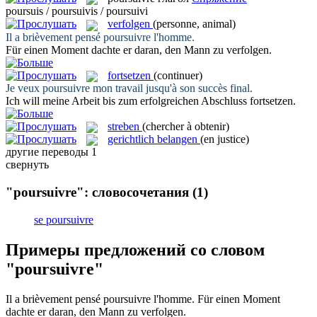
poursuis / poursuivis / poursuivi
verfolgen
(personne, animal)
Il a brièvement pensé
poursuivre
l'homme.
Für einen Moment dachte er daran, den Mann zu
verfolgen
.
fortsetzen
(continuer)
Je veux
poursuivre
mon travail jusqu'à son succès final.
Ich will meine Arbeit bis zum erfolgreichen Abschluss
fortsetzen
.
streben
(chercher à obtenir)
gerichtlich belangen
(en justice)
другие переводы
1
свернуть
"poursuivre": словосочетания
(1)
se poursuivre
Примеры предложений со словом
"poursuivre"
Il a brièvement pensé
poursuivre
l'homme.
Für einen Moment
dachte er daran, den Mann zu
verfolgen
.