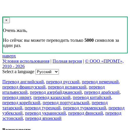
×
Очень жаль,
Но сейчас вы можете переводить только
5000
символов за
один раз.
наверх
Условия использования
|
Полная версия
|
© ООО «ПРОМТ»,
2010 - 2026
Select a language
Перевод английский
,
перевод русский
,
перевод немецкий
,
перевод французский
,
перевод испанский
,
перевод
итальянский
,
перевод азербайджанский
,
перевод арабский
,
перевод иврит
,
перевод казахский
,
перевод китайский
,
перевод корейский
,
перевод португальский
,
перевод
татарский
,
перевод турецкий
,
перевод туркменский
,
перевод
узбекский
,
перевод украинский
,
перевод финский
,
перевод
эстонский
,
перевод японский
Возможности