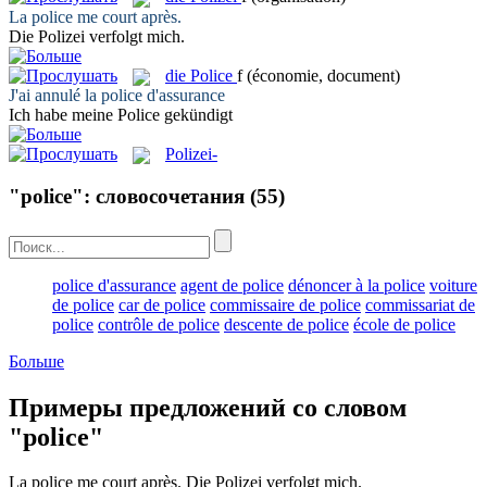
La
police
me court après.
Die
Polizei
verfolgt mich.
die
Police
f
(économie, document)
J'ai annulé la
police
d'assurance
Ich habe meine
Police
gekündigt
Polizei-
"police": словосочетания
(55)
police d'assurance
agent de police
dénoncer à la police
voiture
de police
car de police
commissaire de police
commissariat de
police
contrôle de police
descente de police
école de police
Больше
Примеры предложений со словом
"police"
La
police
me court après.
Die
Polizei
verfolgt mich.