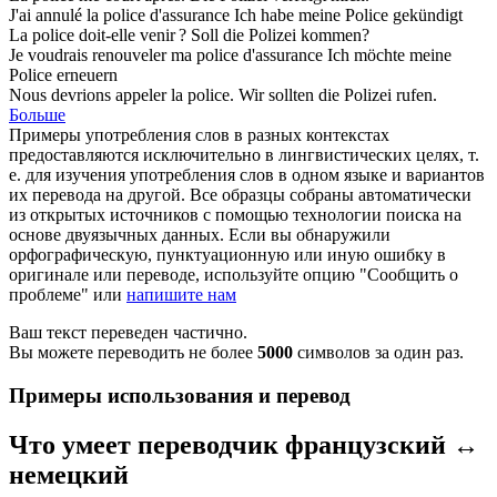
J'ai annulé la
police
d'assurance
Ich habe meine
Police
gekündigt
La
police
doit-elle venir ?
Soll die
Polizei
kommen?
Je voudrais renouveler ma
police
d'assurance
Ich möchte meine
Police
erneuern
Nous devrions appeler la
police
.
Wir sollten die
Polizei
rufen.
Больше
Примеры употребления слов в разных контекстах
предоставляются исключительно в лингвистических целях, т.
е. для изучения употребления слов в одном языке и вариантов
их перевода на другой. Все образцы собраны автоматически
из открытых источников с помощью технологии поиска на
основе двуязычных данных. Если вы обнаружили
орфографическую, пунктуационную или иную ошибку в
оригинале или переводе, используйте опцию "Сообщить о
проблеме" или
напишите нам
Ваш текст переведен частично.
Вы можете переводить не более
5000
символов за один раз.
Примеры использования и перевод
Что умеет переводчик французский ↔
немецкий