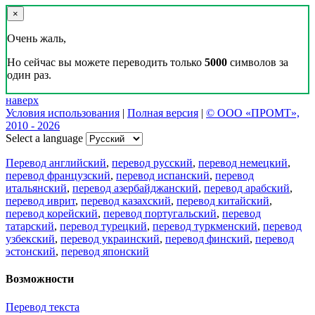
×
Очень жаль,
Но сейчас вы можете переводить только
5000
символов за
один раз.
наверх
Условия использования
|
Полная версия
|
© ООО «ПРОМТ»,
2010 - 2026
Select a language
Перевод английский
,
перевод русский
,
перевод немецкий
,
перевод французский
,
перевод испанский
,
перевод
итальянский
,
перевод азербайджанский
,
перевод арабский
,
перевод иврит
,
перевод казахский
,
перевод китайский
,
перевод корейский
,
перевод португальский
,
перевод
татарский
,
перевод турецкий
,
перевод туркменский
,
перевод
узбекский
,
перевод украинский
,
перевод финский
,
перевод
эстонский
,
перевод японский
Возможности
Перевод текста