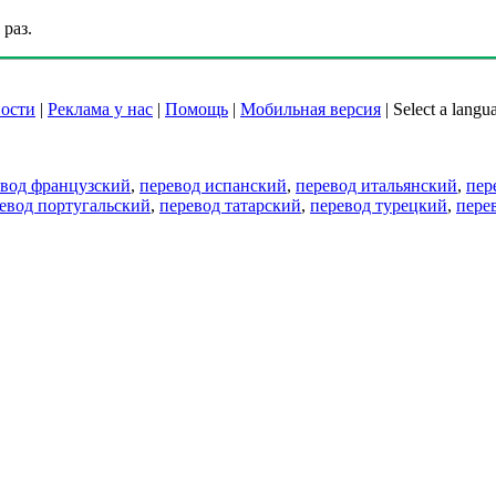
раз.
ости
|
Реклама у нас
|
Помощь
|
Мобильная версия
|
Select a langu
евод французский
,
перевод испанский
,
перевод итальянский
,
пер
евод португальский
,
перевод татарский
,
перевод турецкий
,
пере