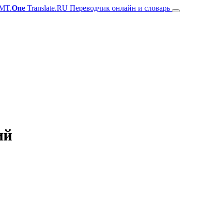
MT.
One
Translate.RU Переводчик онлайн и словарь
ий