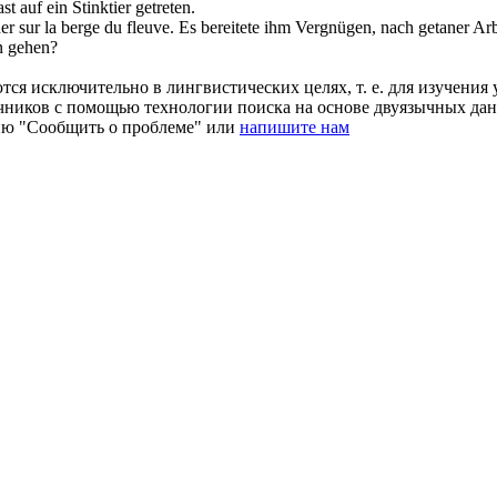
st auf ein Stinktier
getreten
.
er
sur la berge du fleuve.
Es bereitete ihm Vergnügen, nach getaner Ar
n
gehen
?
ся исключительно в лингвистических целях, т. е. для изучения 
очников с помощью технологии поиска на основе двуязычных д
ию "Сообщить о проблеме" или
напишите нам