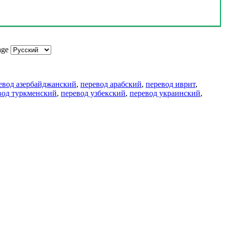
age
евод азербайджанский
,
перевод арабский
,
перевод иврит
,
вод туркменский
,
перевод узбекский
,
перевод украинский
,