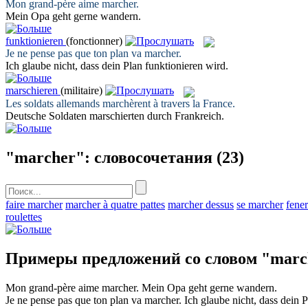
Mon grand-père aime
marcher
.
Mein Opa
geht
gerne wandern.
funktionieren
(fonctionner)
Je ne pense pas que ton plan va
marcher
.
Ich glaube nicht, dass dein Plan
funktionieren
wird.
marschieren
(militaire)
Les soldats allemands
marchèrent
à travers la France.
Deutsche Soldaten
marschierten
durch Frankreich.
"marcher": словосочетания
(23)
faire marcher
marcher à quatre pattes
marcher dessus
se marcher
fener
roulettes
Примеры предложений со словом "marc
Mon grand-père aime
marcher
.
Mein Opa
geht
gerne wandern.
Je ne pense pas que ton plan va
marcher
.
Ich glaube nicht, dass dein 