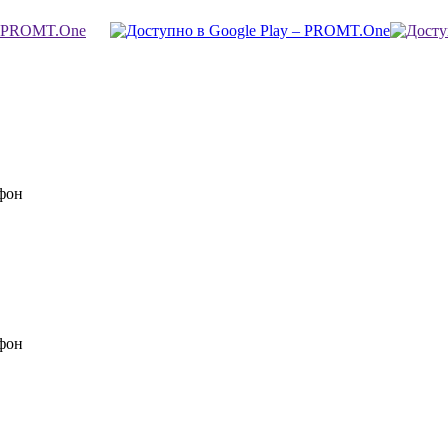
фон
фон