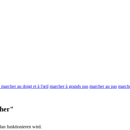
 marcher au doigt et à l'œil
marcher à grands pas
marcher au pas
marche
her"
Plan
funktionieren
wird.