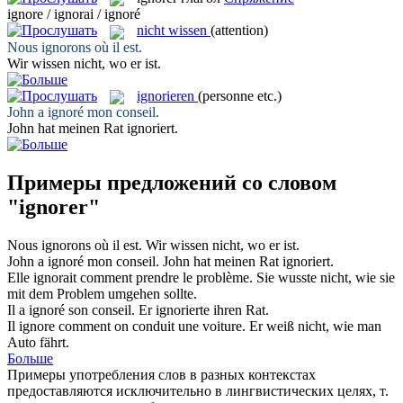
ignore / ignorai / ignoré
nicht wissen
(attention)
Nous
ignorons
où il est.
Wir
wissen nicht
, wo er ist.
ignorieren
(personne etc.)
John a
ignoré
mon conseil.
John hat meinen Rat
ignoriert
.
Примеры предложений со словом
"ignorer"
Nous
ignorons
où il est.
Wir
wissen nicht
, wo er ist.
John a
ignoré
mon conseil.
John hat meinen Rat
ignoriert
.
Elle
ignorait
comment prendre le problème.
Sie
wusste nicht
, wie sie
mit dem Problem umgehen sollte.
Il a
ignoré
son conseil.
Er
ignorierte
ihren Rat.
Il
ignore
comment on conduit une voiture.
Er
weiß nicht
, wie man
Auto fährt.
Больше
Примеры употребления слов в разных контекстах
предоставляются исключительно в лингвистических целях, т.