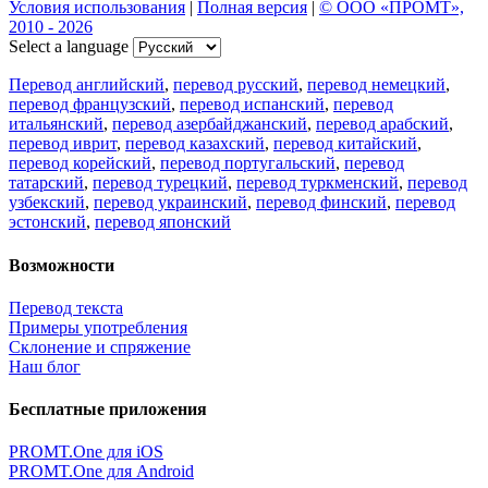
Условия использования
|
Полная версия
|
© ООО «ПРОМТ»,
2010 - 2026
Select a language
Перевод английский
,
перевод русский
,
перевод немецкий
,
перевод французский
,
перевод испанский
,
перевод
итальянский
,
перевод азербайджанский
,
перевод арабский
,
перевод иврит
,
перевод казахский
,
перевод китайский
,
перевод корейский
,
перевод португальский
,
перевод
татарский
,
перевод турецкий
,
перевод туркменский
,
перевод
узбекский
,
перевод украинский
,
перевод финский
,
перевод
эстонский
,
перевод японский
Возможности
Перевод текста
Примеры употребления
Склонение и спряжение
Наш блог
Бесплатные приложения
PROMT.One для iOS
PROMT.One для Android