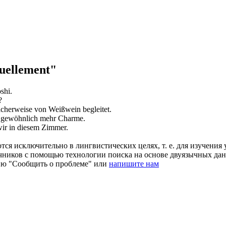
uellement"
shi.
?
icherweise
von Weißwein begleitet.
n
gewöhnlich
mehr Charme.
wir in diesem Zimmer.
ся исключительно в лингвистических целях, т. е. для изучения 
очников с помощью технологии поиска на основе двуязычных д
ию "Сообщить о проблеме" или
напишите нам