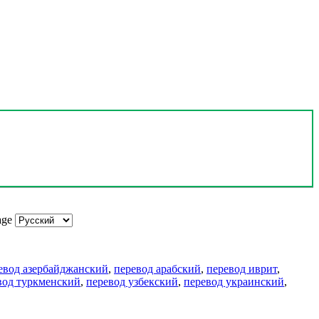
age
евод азербайджанский
,
перевод арабский
,
перевод иврит
,
вод туркменский
,
перевод узбекский
,
перевод украинский
,