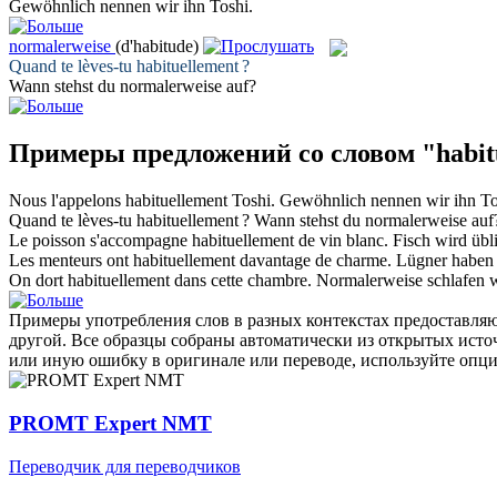
Gewöhnlich
nennen wir ihn Toshi.
normalerweise
(d'habitude)
Quand te lèves-tu
habituellement
?
Wann stehst du
normalerweise
auf?
Примеры предложений со словом "habit
Nous l'appelons
habituellement
Toshi.
Gewöhnlich
nennen wir ihn To
Quand te lèves-tu
habituellement
?
Wann stehst du
normalerweise
auf
Le poisson s'accompagne
habituellement
de vin blanc.
Fisch wird
übl
Les menteurs ont
habituellement
davantage de charme.
Lügner habe
On dort
habituellement
dans cette chambre.
Normalerweise
schlafen 
Примеры употребления слов в разных контекстах предоставляют
другой. Все образцы собраны автоматически из открытых ист
или иную ошибку в оригинале или переводе, используйте опц
PROMT Expert NMT
Переводчик для переводчиков