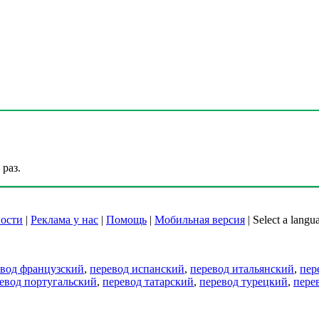
раз.
ости
|
Реклама у нас
|
Помощь
|
Мобильная версия
|
Select a langu
евод французский
,
перевод испанский
,
перевод итальянский
,
пер
евод португальский
,
перевод татарский
,
перевод турецкий
,
пере