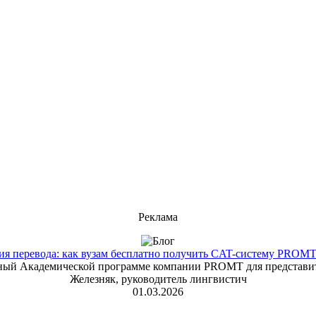
Реклама
 перевода: как вузам бесплатно получить CAT-систему PROMT T
енный Академической программе компании PROMT для представит
Железняк, руководитель лингвистич
01.03.2026