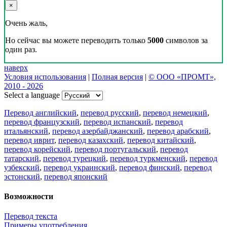
×
Очень жаль,
Но сейчас вы можете переводить только
5000
символов за
один раз.
наверх
Условия использования
|
Полная версия
|
© ООО «ПРОМТ»,
2010 - 2026
Select a language
Перевод английский
,
перевод русский
,
перевод немецкий
,
перевод французский
,
перевод испанский
,
перевод
итальянский
,
перевод азербайджанский
,
перевод арабский
,
перевод иврит
,
перевод казахский
,
перевод китайский
,
перевод корейский
,
перевод португальский
,
перевод
татарский
,
перевод турецкий
,
перевод туркменский
,
перевод
узбекский
,
перевод украинский
,
перевод финский
,
перевод
эстонский
,
перевод японский
Возможности
Перевод текста
Примеры употребления