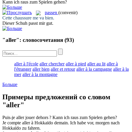
Kann ich raus zum Spielen
gehen
?
passen
(convenir)
Cette chaussure me
va
bien.
Dieser Schuh
passt
mir gut.
"aller": словосочетания
(93)
aller à l'école
aller chercher
aller à pied
aller au lit
aller à
l'étranger
aller bien
aller et retour
aller à la campagne
aller à la
mer
aller à la montagne
Больше
Примеры предложений со словом
"aller"
Puis-je
aller
jouer dehors ?
Kann ich raus zum Spielen
gehen
?
Je compte
aller
à Hokkaïdo demain.
Ich habe vor, morgen nach
Hokkaïdo zu
fahren
.