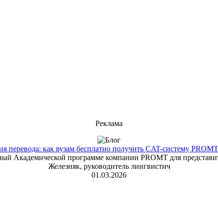
Реклама
 перевода: как вузам бесплатно получить CAT-систему PROMT T
енный Академической программе компании PROMT для представит
Железняк, руководитель лингвистич
01.03.2026