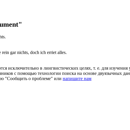
lument"
hts.
ie
rein
gar nichts, doch ich erriet alles.
ся исключительно в лингвистических целях, т. е. для изучения 
очников с помощью технологии поиска на основе двуязычных д
ию "Сообщить о проблеме" или
напишите нам