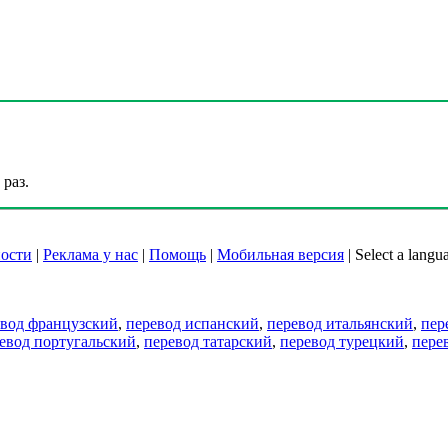
раз.
ости
|
Реклама у нас
|
Помощь
|
Мобильная версия
|
Select a langu
евод французский
,
перевод испанский
,
перевод итальянский
,
пер
евод португальский
,
перевод татарский
,
перевод турецкий
,
пере