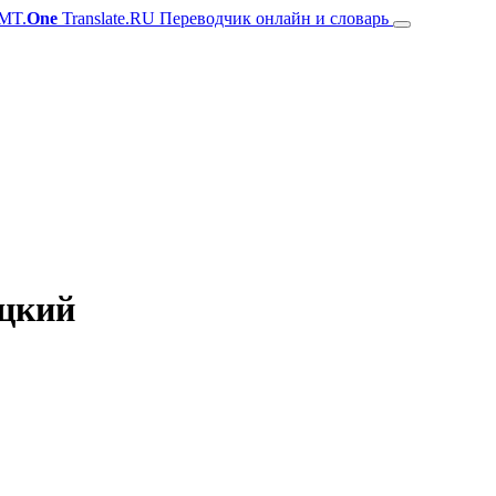
MT.
One
Translate.RU Переводчик онлайн и словарь
ецкий