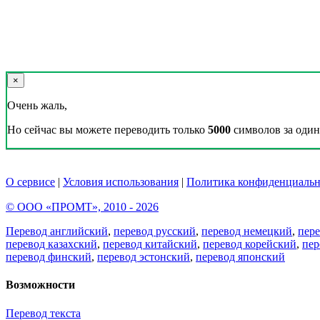
×
Очень жаль,
Но сейчас вы можете переводить только
5000
символов за один 
О сервисе
|
Условия использования
|
Политика конфиденциальн
© ООО «ПРОМТ», 2010 - 2026
Перевод английский
,
перевод русский
,
перевод немецкий
,
пер
перевод казахский
,
перевод китайский
,
перевод корейский
,
пер
перевод финский
,
перевод эстонский
,
перевод японский
Возможности
Перевод текста