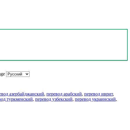
age
евод азербайджанский
,
перевод арабский
,
перевод иврит
,
вод туркменский
,
перевод узбекский
,
перевод украинский
,