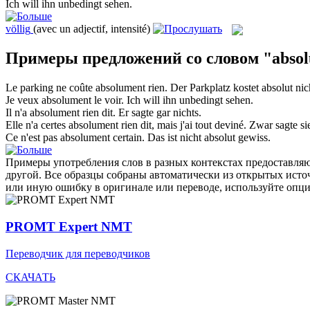
Ich will ihn
unbedingt
sehen.
völlig
(avec un adjectif, intensité)
Примеры предложений со словом "abso
Le parking ne coûte
absolument
rien.
Der Parkplatz kostet
absolut
nic
Je veux
absolument
le voir.
Ich will ihn
unbedingt
sehen.
Il n'a
absolument
rien dit.
Er sagte
gar
nichts.
Elle n'a certes
absolument
rien dit, mais j'ai tout deviné.
Zwar sagte s
Ce n'est pas
absolument
certain.
Das ist nicht
absolut
gewiss.
Примеры употребления слов в разных контекстах предоставляют
другой. Все образцы собраны автоматически из открытых ист
или иную ошибку в оригинале или переводе, используйте опц
PROMT Expert NMT
Переводчик для переводчиков
СКАЧАТЬ