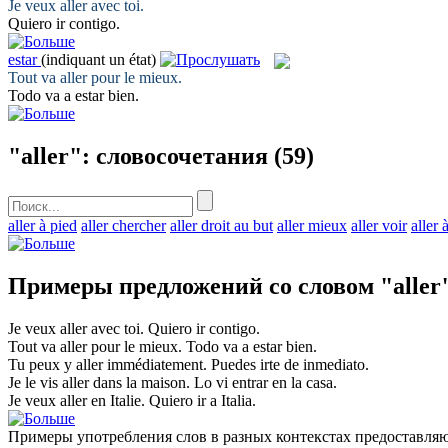
Je veux
aller
avec toi.
Quiero
ir
contigo.
estar
(indiquant un état)
Tout va
aller
pour le mieux.
Todo va a
estar
bien.
"aller": словосочетания
(59)
aller à pied
aller chercher
aller droit au but
aller mieux
aller voir
aller 
Примеры предложений со словом "aller
Je veux
aller
avec toi.
Quiero
ir
contigo.
Tout va
aller
pour le mieux.
Todo va a
estar
bien.
Tu peux y
aller
immédiatement.
Puedes
irte
de inmediato.
Je le vis
aller
dans la maison.
Lo vi
entrar
en la casa.
Je veux
aller
en Italie.
Quiero
ir
a Italia.
Примеры употребления слов в разных контекстах предоставляют