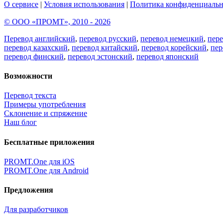
О сервисе
|
Условия использования
|
Политика конфиденциальн
© ООО «ПРОМТ», 2010 - 2026
Перевод английский
,
перевод русский
,
перевод немецкий
,
пер
перевод казахский
,
перевод китайский
,
перевод корейский
,
пер
перевод финский
,
перевод эстонский
,
перевод японский
Возможности
Перевод текста
Примеры употребления
Склонение и спряжение
Наш блог
Бесплатные приложения
PROMT.One для iOS
PROMT.One для Android
Предложения
Для разработчиков