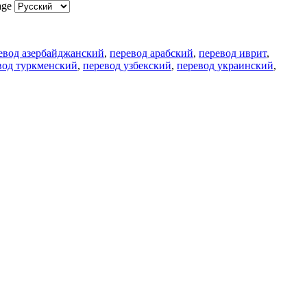
age
евод азербайджанский
,
перевод арабский
,
перевод иврит
,
вод туркменский
,
перевод узбекский
,
перевод украинский
,