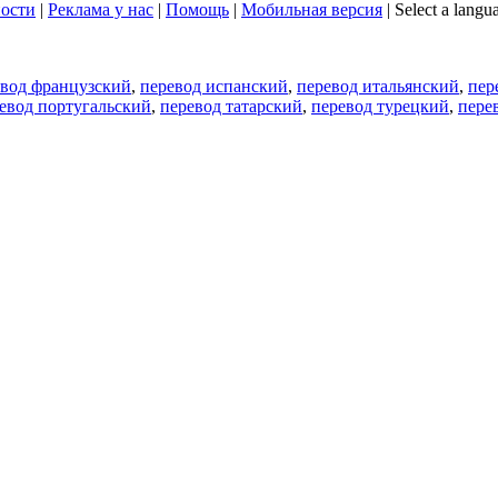
ости
|
Реклама у нас
|
Помощь
|
Мобильная версия
|
Select a langu
евод французский
,
перевод испанский
,
перевод итальянский
,
пер
евод португальский
,
перевод татарский
,
перевод турецкий
,
пере