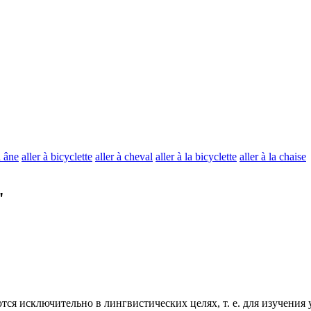
à âne
aller à bicyclette
aller à cheval
aller à la bicyclette
aller à la chaise
"
ся исключительно в лингвистических целях, т. е. для изучения 