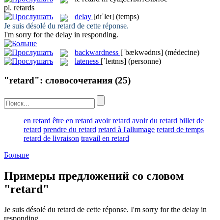
pl.
retards
delay
[dɪˈleɪ]
(temps)
Je suis désolé du
retard
de cette réponse.
I'm sorry for the
delay
in responding.
backwardness
[ˈbækwədnɪs]
(médecine)
lateness
[ˈleɪtnɪs]
(personne)
"retard": словосочетания
(25)
en retard
être en retard
avoir retard
avoir du retard
billet de
retard
prendre du retard
retard à l'allumage
retard de temps
retard de livraison
travail en retard
Больше
Примеры предложений со словом
"retard"
Je suis désolé du
retard
de cette réponse.
I'm sorry for the
delay
in
responding.