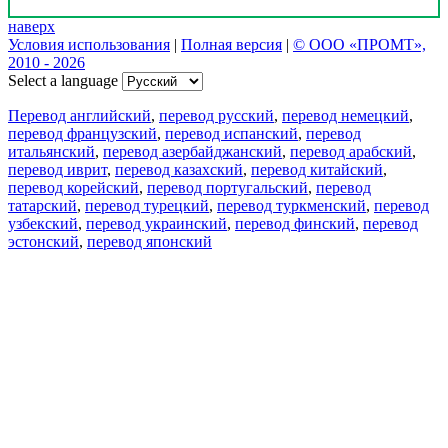
наверх
Условия использования
|
Полная версия
|
© ООО «ПРОМТ»,
2010 - 2026
Select a language
Перевод английский
,
перевод русский
,
перевод немецкий
,
перевод французский
,
перевод испанский
,
перевод
итальянский
,
перевод азербайджанский
,
перевод арабский
,
перевод иврит
,
перевод казахский
,
перевод китайский
,
перевод корейский
,
перевод португальский
,
перевод
татарский
,
перевод турецкий
,
перевод туркменский
,
перевод
узбекский
,
перевод украинский
,
перевод финский
,
перевод
эстонский
,
перевод японский
Возможности
Перевод текста
Примеры употребления
Склонение и спряжение
Наш блог
Бесплатные приложения