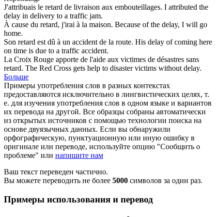
J'attribuais le
retard
de livraison aux embouteillages.
I attributed the
delay
in delivery to a traffic jam.
À cause du
retard
, j'irai à la maison.
Because of the
delay
, I will go
home.
Son
retard
est dû à un accident de la route.
His
delay
of coming here
on time is due to a traffic accident.
La Croix Rouge apporte de l'aide aux victimes de désastres sans
retard
.
The Red Cross gets help to disaster victims without
delay
.
Больше
Примеры употребления слов в разных контекстах
предоставляются исключительно в лингвистических целях, т.
е. для изучения употребления слов в одном языке и вариантов
их перевода на другой. Все образцы собраны автоматически
из открытых источников с помощью технологии поиска на
основе двуязычных данных. Если вы обнаружили
орфографическую, пунктуационную или иную ошибку в
оригинале или переводе, используйте опцию "Сообщить о
проблеме" или
напишите нам
Ваш текст переведен частично.
Вы можете переводить не более
5000
символов за один раз.
Примеры использования и перевод