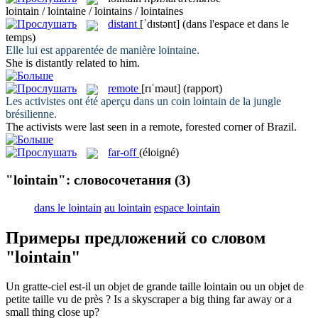
lointain / lointaine / lointains / lointaines
distant
[ˈdɪstənt]
(dans l'espace et dans le
temps)
Elle lui est apparentée de manière
lointaine
.
She is
distantly
related to him.
remote
[rɪˈməut]
(rapport)
Les activistes ont été aperçu dans un coin
lointain
de la jungle
brésilienne.
The activists were last seen in a
remote
, forested corner of Brazil.
far-off
(éloigné)
"lointain": словосочетания
(3)
dans le lointain
au lointain
espace lointain
Примеры предложений со словом
"lointain"
Un gratte-ciel est-il un objet de grande taille
lointain
ou un objet de
petite taille vu de près ?
Is a skyscraper a big thing
far
away or a
small thing close up?