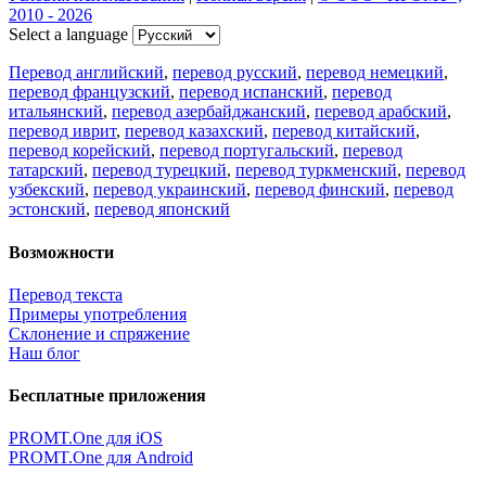
2010 - 2026
Select a language
Перевод английский
,
перевод русский
,
перевод немецкий
,
перевод французский
,
перевод испанский
,
перевод
итальянский
,
перевод азербайджанский
,
перевод арабский
,
перевод иврит
,
перевод казахский
,
перевод китайский
,
перевод корейский
,
перевод португальский
,
перевод
татарский
,
перевод турецкий
,
перевод туркменский
,
перевод
узбекский
,
перевод украинский
,
перевод финский
,
перевод
эстонский
,
перевод японский
Возможности
Перевод текста
Примеры употребления
Склонение и спряжение
Наш блог
Бесплатные приложения
PROMT.One для iOS
PROMT.One для Android