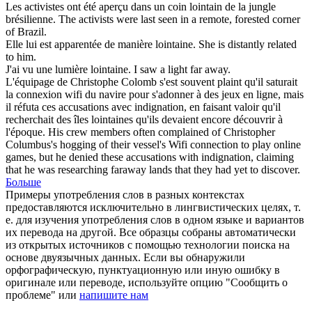
Les activistes ont été aperçu dans un coin
lointain
de la jungle
brésilienne.
The activists were last seen in a
remote
, forested corner
of Brazil.
Elle lui est apparentée de manière
lointaine
.
She is
distantly
related
to him.
J'ai vu une lumière
lointaine
.
I saw a light
far
away.
L'équipage de Christophe Colomb s'est souvent plaint qu'il saturait
la connexion wifi du navire pour s'adonner à des jeux en ligne, mais
il réfuta ces accusations avec indignation, en faisant valoir qu'il
recherchait des îles
lointaines
qu'ils devaient encore découvrir à
l'époque.
His crew members often complained of Christopher
Columbus's hogging of their vessel's Wifi connection to play online
games, but he denied these accusations with indignation, claiming
that he was researching
faraway
lands that they had yet to discover.
Больше
Примеры употребления слов в разных контекстах
предоставляются исключительно в лингвистических целях, т.
е. для изучения употребления слов в одном языке и вариантов
их перевода на другой. Все образцы собраны автоматически
из открытых источников с помощью технологии поиска на
основе двуязычных данных. Если вы обнаружили
орфографическую, пунктуационную или иную ошибку в
оригинале или переводе, используйте опцию "Сообщить о
проблеме" или
напишите нам