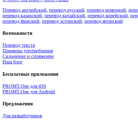
Перевод английский
,
перевод русский
,
перевод немецкий
,
пер
перевод казахский
,
перевод китайский
,
перевод корейский
,
пер
перевод финский
,
перевод эстонский
,
перевод японский
Возможности
Перевод текста
Примеры употребления
Склонение и спряжение
Наш блог
Бесплатные приложения
PROMT.One для iOS
PROMT.One для Android
Предложения
Для разработчиков