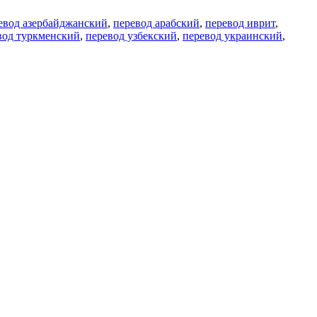
евод азербайджанский
,
перевод арабский
,
перевод иврит
,
вод туркменский
,
перевод узбекский
,
перевод украинский
,