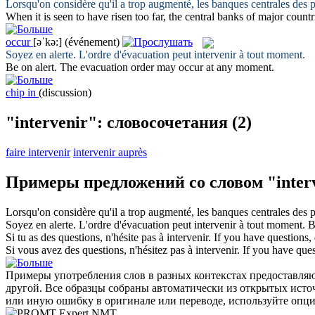
Lorsqu'on considère qu'il a trop augmenté, les banques centrales des
When it is seen to have risen too far, the central banks of major count
occur
[əˈkə:]
(événement)
Soyez en alerte. L'ordre d'évacuation peut
intervenir
à tout moment.
Be on alert. The evacuation order may
occur
at any moment.
chip in
(discussion)
"intervenir": словосочетания
(2)
faire intervenir
intervenir auprès
Примеры предложений со словом "inter
Lorsqu'on considère qu'il a trop augmenté, les banques centrales des
Soyez en alerte. L'ordre d'évacuation peut
intervenir
à tout moment.
B
Si tu as des questions, n'hésite pas à
intervenir
.
If you have questions, 
Si vous avez des questions, n'hésitez pas à
intervenir
.
If you have ques
Примеры употребления слов в разных контекстах предоставляют
другой. Все образцы собраны автоматически из открытых ист
или иную ошибку в оригинале или переводе, используйте опц