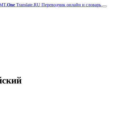
MT.
One
Translate.RU Переводчик онлайн и словарь
йский