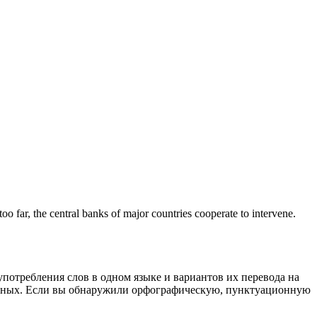
too far, the central banks of major countries cooperate to
intervene
.
употребления слов в одном языке и вариантов их перевода на
анных. Если вы обнаружили орфографическую, пунктуационную