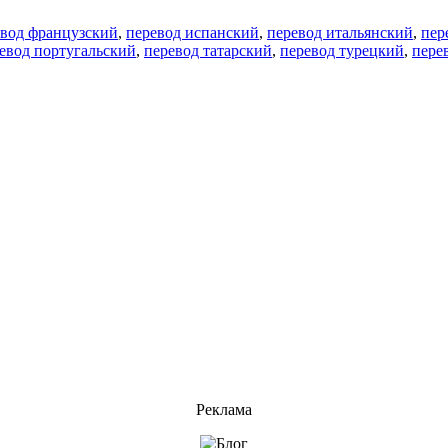
евод французский
,
перевод испанский
,
перевод итальянский
,
пер
евод португальский
,
перевод татарский
,
перевод турецкий
,
пере
Реклама