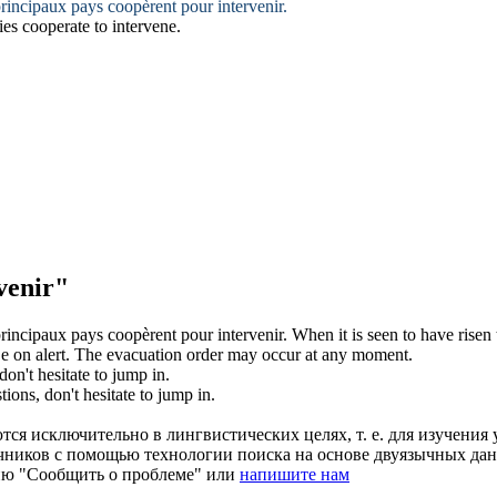
 principaux pays coopèrent pour
intervenir
.
ries cooperate to
intervene
.
venir"
 principaux pays coopèrent pour
intervenir
.
When it is seen to have risen 
e on alert. The evacuation order may
occur
at any moment.
don't hesitate to jump in.
tions, don't hesitate to jump in.
ся исключительно в лингвистических целях, т. е. для изучения 
очников с помощью технологии поиска на основе двуязычных д
ию "Сообщить о проблеме" или
напишите нам