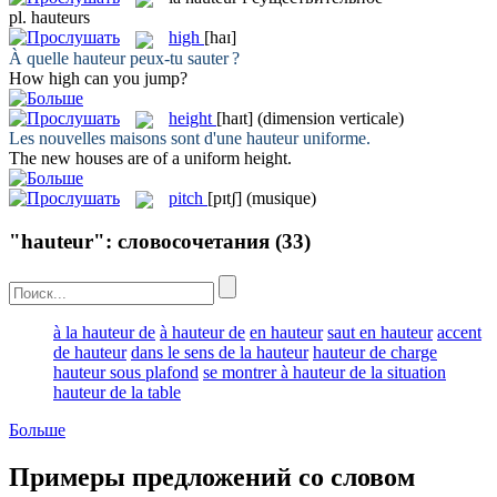
pl.
hauteurs
high
[haɪ]
À quelle
hauteur
peux-tu sauter ?
How
high
can you jump?
height
[haɪt]
(dimension verticale)
Les nouvelles maisons sont d'une
hauteur
uniforme.
The new houses are of a uniform
height
.
pitch
[pɪtʃ]
(musique)
"hauteur": словосочетания
(33)
à la hauteur de
à hauteur de
en hauteur
saut en hauteur
accent
de hauteur
dans le sens de la hauteur
hauteur de charge
hauteur sous plafond
se montrer à hauteur de la situation
hauteur de la table
Больше
Примеры предложений со словом