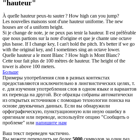
"hauteur"
À quelle
hauteur
peux-tu sauter ?
How
high
can you jump?
Les nouvelles maisons sont d'une
hauteur
uniforme.
The new
houses are of a uniform
height
.
Si je change de note, je ne peux pas tenir la
hauteur
. Il est préférable
que nous partions sur la note d'origine et que je chante une octave
plus basse.
If I change key, I can't hold the
pitch
. It's better if we go
with the original key, and I sometimes sing an octave lower.
Quelle
hauteur
a le mont Blanc ?
How
high
is Mont Blanc?
Cette tour fait plus de 100 mètres de
hauteur
.
The
height
of the
tower is above 100 meters.
Больше
Примеры употребления слов в разных контекстах
предоставляются исключительно в лингвистических целях, т.
е. для изучения употребления слов в одном языке и вариантов
их перевода на другой. Все образцы собраны автоматически
из открытых источников с помощью технологии поиска на
основе двуязычных данных. Если вы обнаружили
орфографическую, пунктуационную или иную ошибку в
оригинале или переводе, используйте опцию "Сообщить о
проблеме" или
напишите нам
Ваш текст переведен частично.
Вы можете переводить не более
5000
символов за один раз.