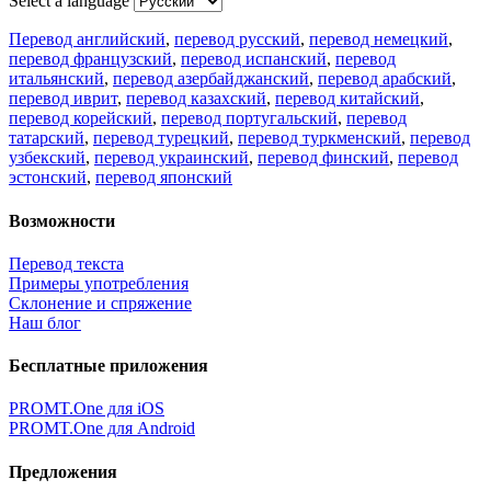
Select a language
Перевод английский
,
перевод русский
,
перевод немецкий
,
перевод французский
,
перевод испанский
,
перевод
итальянский
,
перевод азербайджанский
,
перевод арабский
,
перевод иврит
,
перевод казахский
,
перевод китайский
,
перевод корейский
,
перевод португальский
,
перевод
татарский
,
перевод турецкий
,
перевод туркменский
,
перевод
узбекский
,
перевод украинский
,
перевод финский
,
перевод
эстонский
,
перевод японский
Возможности
Перевод текста
Примеры употребления
Склонение и спряжение
Наш блог
Бесплатные приложения
PROMT.One для iOS
PROMT.One для Android
Предложения