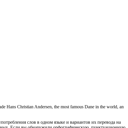
de Hans Christian Andersen, the most famous Dane in the world, an
употребления слов в одном языке и вариантов их перевода на
анных. Если вы обнаружили орфографическую, пунктуационную