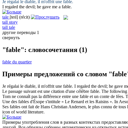
Je régalai le diable, il m'offrit une
fable
.
I regaled the devil; he gave me a
fable
.
tale
[teɪl]
(récit)
tall story
tall tale
другие переводы
1
свернуть
"fable": словосочетания
(1)
fable du quartier
Примеры предложений со словом "fable
Je régalai le diable, il m'offrit une
fable
.
I regaled the devil; he gave 
Le passage suivant est une citation d'une célèbre
fable
.
The following
Tom ne connaît pas la différence entre une
fable
et un conte de fées.
T
Une des
fables
d'Ésope s'intitule « Le Renard et les Raisins ».
In Aes
Ses
fables
ont fait de Hans Christian Andersen, le plus connu de tous 
icon of world literature.
Примеры употребления слов в разных контекстах предоставляют
другой. Все образцы собраны автоматически из открытых ист