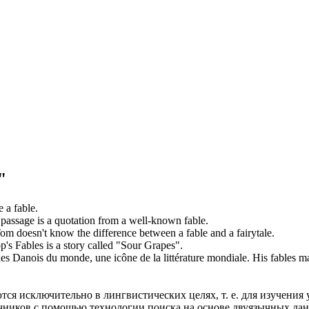
"
me a
fable
.
 passage is a quotation from a well-known
fable
.
om doesn't know the difference between a
fable
and a fairytale.
op's
Fables
is a story called "Sour Grapes".
les Danois du monde, une icône de la littérature mondiale.
His
fables
ma
ся исключительно в лингвистических целях, т. е. для изучения 
очников с помощью технологии поиска на основе двуязычных д