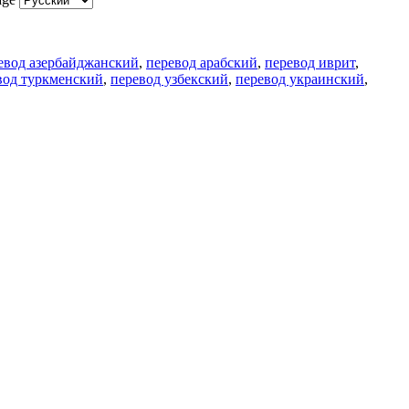
евод азербайджанский
,
перевод арабский
,
перевод иврит
,
вод туркменский
,
перевод узбекский
,
перевод украинский
,