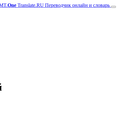
MT.
One
Translate.RU Переводчик онлайн и словарь
й