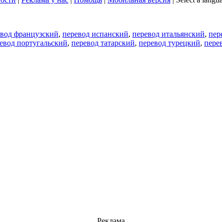
евод французский
,
перевод испанский
,
перевод итальянский
,
пер
евод португальский
,
перевод татарский
,
перевод турецкий
,
пере
Реклама