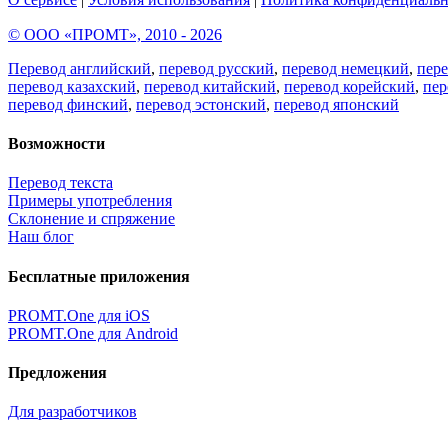
© ООО «ПРОМТ», 2010 - 2026
Перевод английский
,
перевод русский
,
перевод немецкий
,
пер
перевод казахский
,
перевод китайский
,
перевод корейский
,
пер
перевод финский
,
перевод эстонский
,
перевод японский
Возможности
Перевод текста
Примеры употребления
Склонение и спряжение
Наш блог
Бесплатные приложения
PROMT.One для iOS
PROMT.One для Android
Предложения
Для разработчиков