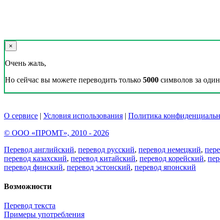
×
Очень жаль,
Но сейчас вы можете переводить только
5000
символов за один 
О сервисе
|
Условия использования
|
Политика конфиденциальн
© ООО «ПРОМТ», 2010 - 2026
Перевод английский
,
перевод русский
,
перевод немецкий
,
пер
перевод казахский
,
перевод китайский
,
перевод корейский
,
пер
перевод финский
,
перевод эстонский
,
перевод японский
Возможности
Перевод текста
Примеры употребления