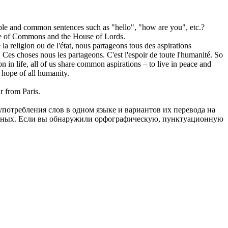
ple and
common
sentences such as "hello", "how are you", etc.?
e of Commons
and the House of Lords.
la religion ou de l'état, nous partageons tous des aspirations
. Ces choses nous les partageons. C'est l'espoir de toute l'humanité.
So
n in life, all of us share
common
aspirations – to live in peace and
 hope of all humanity.
r from Paris.
употребления слов в одном языке и вариантов их перевода на
анных. Если вы обнаружили орфографическую, пунктуационную