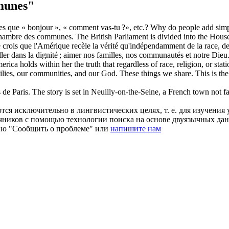
munes"
les que « bonjour », « comment vas-tu ?», etc.?
Why do people add sim
 chambre des
communes
.
The British Parliament is divided into the
Hous
je crois que l'Amérique recèle la vérité qu'indépendamment de la race, de 
iller dans la dignité ; aimer nos familles, nos communautés et notre Dieu
ica holds within her the truth that regardless of race, religion, or statio
milies, our communities, and our God. These things we share. This is the
 de Paris.
The story is set in Neuilly-on-the-Seine, a French
town
not fa
ся исключительно в лингвистических целях, т. е. для изучения 
очников с помощью технологии поиска на основе двуязычных д
ию "Сообщить о проблеме" или
напишите нам