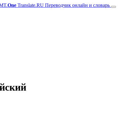
MT.
One
Translate.RU Переводчик онлайн и словарь
ийский