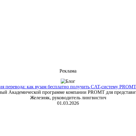
Реклама
 перевода: как вузам бесплатно получить CAT-систему PROMT T
енный Академической программе компании PROMT для представит
Железняк, руководитель лингвистич
01.03.2026