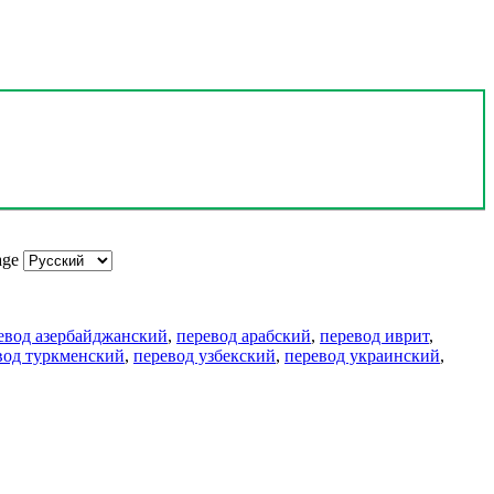
age
евод азербайджанский
,
перевод арабский
,
перевод иврит
,
вод туркменский
,
перевод узбекский
,
перевод украинский
,