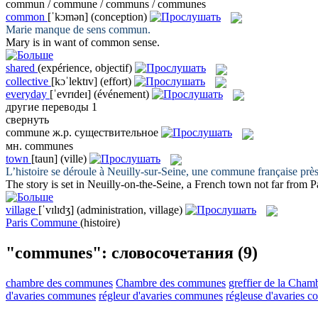
commun / commune / communs / communes
common
[ˈkɔmən]
(conception)
Marie manque de sens
commun
.
Mary is in want of
common
sense.
shared
(expérience, objectif)
collective
[kɔˈlektɪv]
(effort)
everyday
[ˈevrɪdeɪ]
(événement)
другие переводы
1
свернуть
commune
ж.р.
существительное
мн.
communes
town
[taun]
(ville)
L’histoire se déroule à Neuilly-sur-Seine, une
commune
française près
The story is set in Neuilly-on-the-Seine, a French
town
not far from Pa
village
[ˈvɪlɪdʒ]
(administration, village)
Paris Commune
(histoire)
"communes": словосочетания
(9)
chambre des communes
Chambre des communes
greffier de la Cha
d'avaries communes
régleur d'avaries communes
régleuse d'avaries 