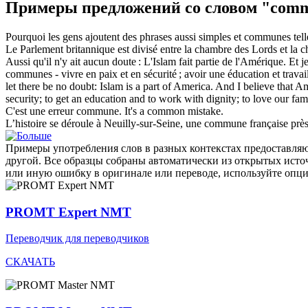
Примеры предложений со словом "com
Pourquoi les gens ajoutent des phrases aussi simples et
communes
tel
Le Parlement britannique est divisé entre la chambre des Lords et la
Aussi qu'il n'y ait aucun doute : L'Islam fait partie de l'Amérique. Et 
communes
- vivre en paix et en sécurité ; avoir une éducation et trava
let there be no doubt: Islam is a part of America. And I believe that Amer
security; to get an education and to work with dignity; to love our fa
C'est une erreur
commune
.
It's a
common
mistake.
L’histoire se déroule à Neuilly-sur-Seine, une
commune
française près
Примеры употребления слов в разных контекстах предоставляют
другой. Все образцы собраны автоматически из открытых ист
или иную ошибку в оригинале или переводе, используйте опц
PROMT Expert NMT
Переводчик для переводчиков
СКАЧАТЬ