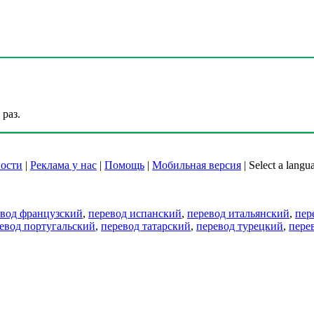
раз.
ости
|
Реклама у нас
|
Помощь
|
Мобильная версия
|
Select a langu
евод французский
,
перевод испанский
,
перевод итальянский
,
пер
евод португальский
,
перевод татарский
,
перевод турецкий
,
пере